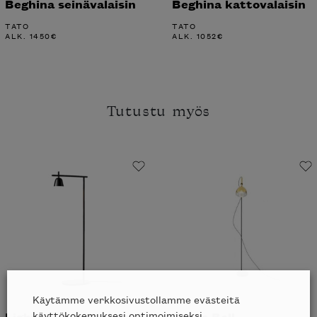
Beghina seinävalaisin
Beghina kattovalaisin
TATO
TATO
ALK.
1450
€
ALK.
1052
€
Tutustu myös
Käytämme verkkosivustollamme evästeitä
käyttökokemuksesi optimoimiseksi.
Lighto P lattiavalaisin
Brass Bell