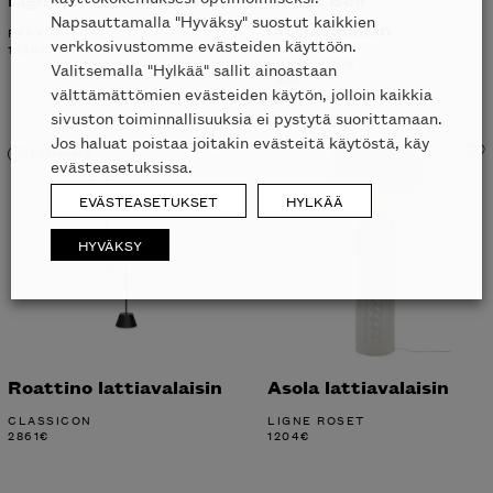
Napsauttamalla "Hyväksy" suostut kaikkien
lattiavalaisin
PARACHILNA
verkkosivustomme evästeiden käyttöön.
1336
€
LIGNE ROSET
Valitsemalla "Hylkää" sallit ainoastaan
784
€
välttämättömien evästeiden käytön, jolloin kaikkia
sivuston toiminnallisuuksia ei pystytä suorittamaan.
Jos haluat poistaa joitakin evästeitä käytöstä, käy
Liikkeessä
evästeasetuksissa.
EVÄSTEASETUKSET
HYLKÄÄ
HYVÄKSY
Roattino lattiavalaisin
Asola lattiavalaisin
CLASSICON
LIGNE ROSET
2861
€
1204
€