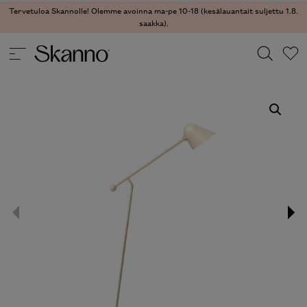
Tervetuloa Skannolle! Olemme avoinna ma-pe 10-18 (kesälauantait suljettu 1.8.
saakka).
VALAISIMET
/
LATTIAVALAISIMET
/ BEGHINA LATTIAVALAISIN
Haku
Type 2 or more characters for results.