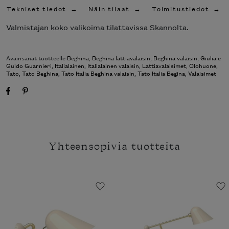
Tekniset tiedot
Näin tilaat
Toimitustiedot
Valmistajan koko valikoima tilattavissa Skannolta.
Avainsanat tuotteelle
Beghina
,
Beghina lattiavalaisin
,
Beghina valaisin
,
Giulia e
Guido Guarnieri
,
Italialainen
,
Italialainen valaisin
,
Lattiavalaisimet
,
Olohuone
,
Tato
,
Tato Beghina
,
Tato Italia Beghina valaisin
,
Tato Italia Begina
,
Valaisimet
Yhteensopivia tuotteita