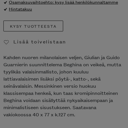
Osamaksuvaihtoehto: kysy lisää henkilökunnaltamme
Hintatakuu
KYSY TUOTTEESTA
Lisää toivelistaan
Poista toivelistasta
Kahden nuoren milanolaisen veljen, Giulian ja Guido
Guarnierin suunnittelema Beghina on veikeä, mutta
tyylikäs valaisinmallisto, johon kuuluu
lattiavalaisimen lisäksi pöytä-, katto-, sekä
seinävalaisin. Messinkinen versio huokuu
klassisempaa henkeä, kun taas kromipinnoitteinen
Beghina voidaan sisällyttää nykyaikaisempaan ja
minimalistiseen sisustukseen. Saatavana
vakiokoossa 40 x 77 x k.127 cm.