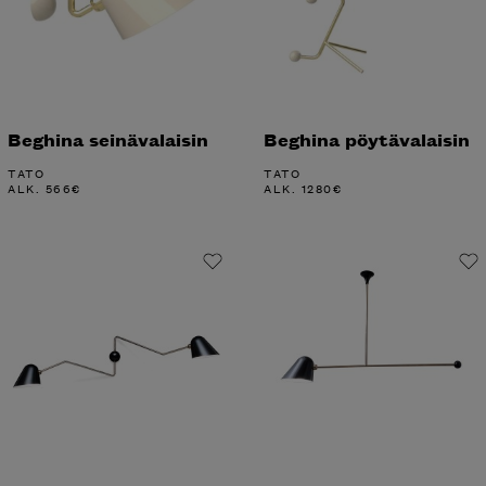
Beghina seinävalaisin
Beghina pöytävalaisin
TATO
TATO
ALK.
566
€
ALK.
1280
€