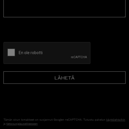
CAPTCHA
Tämän sivun lomakkeet on suojannut Googlen reCAPTCHA. Tutustu palvelun
käyttöehtoihin
ja
tietosuojalausekkeeseen