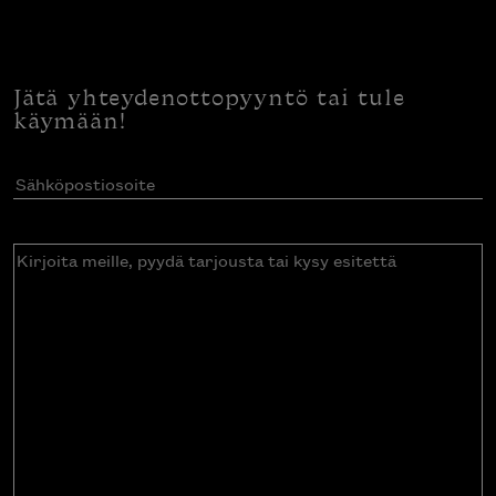
Jätä yhteydenottopyyntö tai tule
käymään!
Sähköpostiosoite
(Pakollinen)
Kirjoita
meille,
pyydä
tarjousta
tai
kysy
esitettä