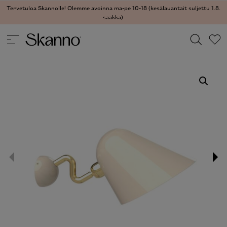
Tervetuloa Skannolle! Olemme avoinna ma-pe 10-18 (kesälauantait suljettu 1.8.
saakka).
VALAISIMET
/
SEINÄVALAISIMET
/ BEGHINA SEINÄVALAISIN
Haku
Type 2 or more characters for results.