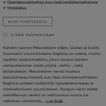
Osamaksuvaihtoehto: kysy lisää henkilökunnaltamme
Hintatakuu
KYSY TUOTTEESTA
Lisää toivelistaan
Poista toivelistasta
Kahden nuoren Milanolaisen veljen, Giulian ja Guido
Guarnierin suunnittelema Beghina on veikeä, mutta
tyylikäs valaisinmallisto, johon kuuluu kahden
seinävalaisimen ohella pöytä-, katto-, sekä
lattiavalaisin. Messinkinen versio huokuu
klassisempaa henkeä, kun taas kromipinnoitteinen
Beghina voidaan sisällyttää nykyaikaisempaan ja
minimalistiseen sisustukseen. Rungon värin ohella
metallikuvun väriksi on valittavissa musta tai
valkoinen viimeistely....
Lue lisää