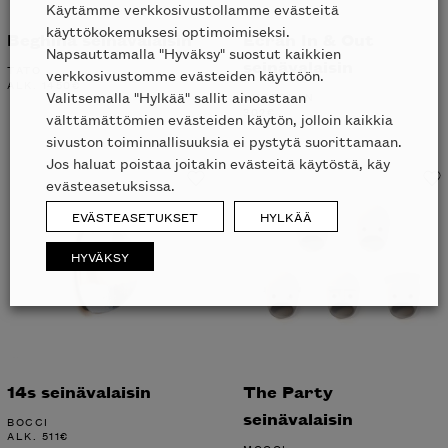
Käytämme verkkosivustollamme evästeitä
käyttökokemuksesi optimoimiseksi.
Beghina seinävalaisin
Écran In & Out
Napsauttamalla "Hyväksy" suostut kaikkien
seinävalaisin
TATO
verkkosivustomme evästeiden käyttöön.
ALK.
1450
€
Valitsemalla "Hylkää" sallit ainoastaan
LUCEPLAN
302
€
välttämättömien evästeiden käytön, jolloin kaikkia
sivuston toiminnallisuuksia ei pystytä suorittamaan.
Jos haluat poistaa joitakin evästeitä käytöstä, käy
evästeasetuksissa.
EVÄSTEASETUKSET
HYLKÄÄ
HYVÄKSY
14s seinävalaisin
The Party
seinävalaisin
BOCCI
ALK.
511
€
MOOOI