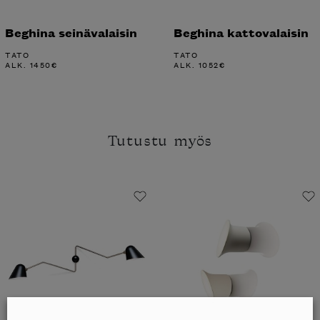
Beghina seinävalaisin
Beghina kattovalaisin
TATO
TATO
ALK.
1450
€
ALK.
1052
€
Tutustu myös