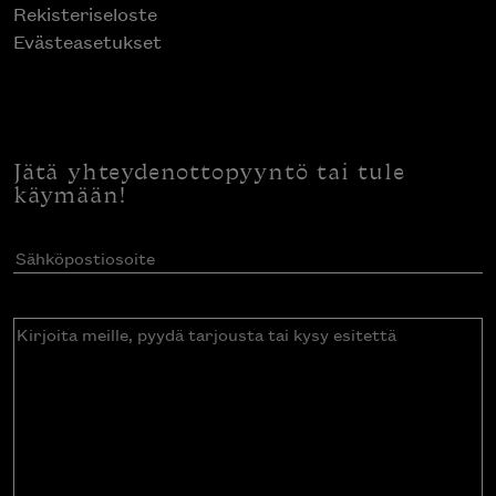
Rekisteriseloste
Evästeasetukset
Jätä yhteydenottopyyntö tai tule
käymään!
Sähköpostiosoite
(Pakollinen)
Kirjoita
meille,
pyydä
tarjousta
tai
kysy
esitettä