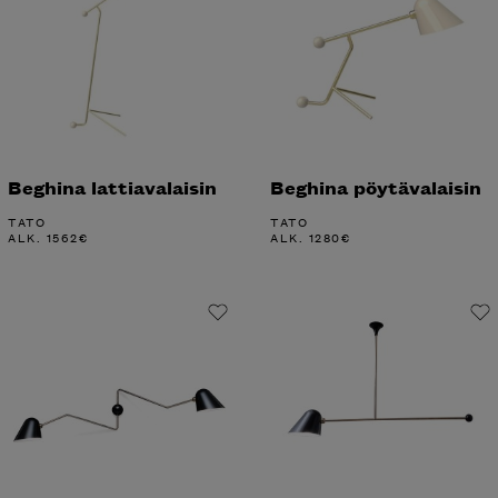
Beghina lattiavalaisin
Beghina pöytävalaisin
TATO
TATO
ALK.
1562
€
ALK.
1280
€