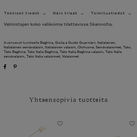
Tekniset tiedot
Näin tilaat
Toimitustiedot
Valmistajan koko valikoima tilattavissa Skannolta.
Avainsanat tuotteelle
Beghina
,
Giulia e Guido Guarnieri
,
Italialainen
,
Italialainen seinävalaisin
,
Italialainen valaisin
,
Olohuone
,
Seinävalaisimet
,
Tato
,
Tato Beghina
,
Tato Italia Beghina
,
Tato Italia Beghina valaisin
,
Tato Italia
seinävalaisin
,
Tato Italia valaisimet
,
Valaisimet
Yhteensopivia tuotteita