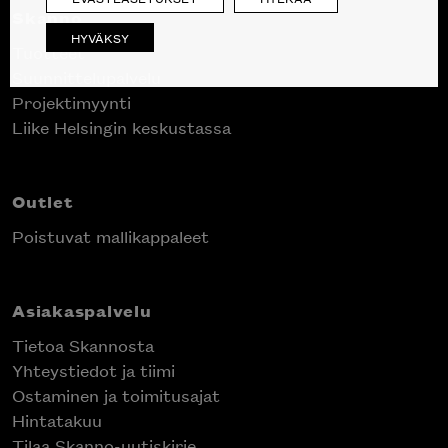
Skanno
HYVÄKSY
Tuotteet
Suunnittelupalvelu
Projektimyynti
Liike Helsingin keskustassa
Outlet
Poistuvat mallikappaleet
Asiakaspalvelu
Tietoa Skannosta
Yhteystiedot ja tiimi
Ostaminen ja toimitusajat
Hintatakuu
Tilaa Skanno-uutiskirje