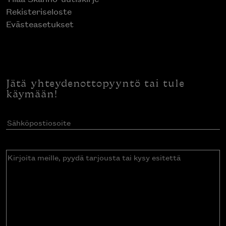
Rekisteriseloste
Evästeasetukset
Jätä yhteydenottopyyntö tai tule
käymään!
Sähköpostiosoite
(Pakollinen)
Kirjoita
meille,
pyydä
tarjousta
tai
kysy