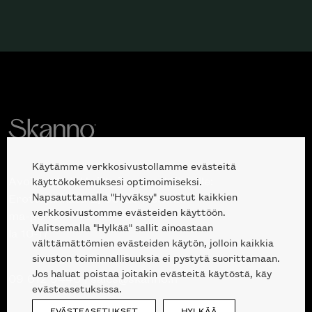
Käytämme verkkosivustollamme evästeitä
Avoinna kuluttajille ja ammattilaisille:
käyttökokemuksesi optimoimiseksi.
Napsauttamalla "Hyväksy" suostut kaikkien
Erottajankatu 2, 00120 Helsinki
verkkosivustomme evästeiden käyttöön.
ma-pe 10 — 18
Valitsemalla "Hylkää" sallit ainoastaan
la 10-17
välttämättömien evästeiden käytön, jolloin kaikkia
sivuston toiminnallisuuksia ei pystytä suorittamaan.
Jos haluat poistaa joitakin evästeitä käytöstä, käy
09 612 9440
|
sales@skanno.fi
evästeasetuksissa.
EVÄSTEASETUKSET
HYLKÄÄ