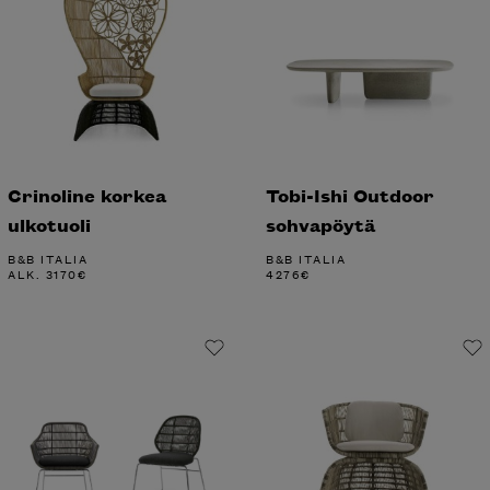
Crinoline korkea
Tobi-Ishi Outdoor
ulkotuoli
sohvapöytä
B&B ITALIA
B&B ITALIA
ALK.
3170
€
4276
€