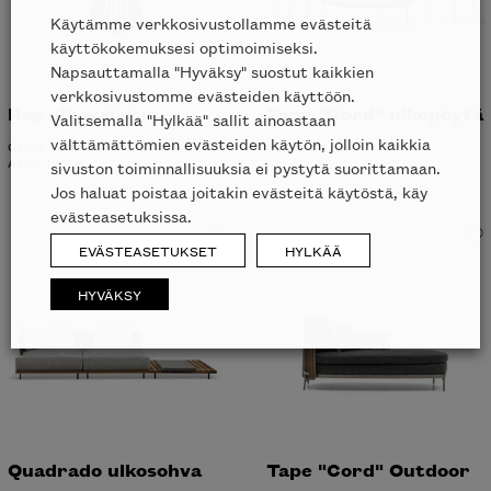
Käytämme verkkosivustollamme evästeitä
käyttökokemuksesi optimoimiseksi.
Napsauttamalla "Hyväksy" suostut kaikkien
verkkosivustomme evästeiden käyttöön.
Ray ulkovalaisin
Tape "Cord" ulkopöytä
Valitsemalla "Hylkää" sallit ainoastaan
välttämättömien evästeiden käytön, jolloin kaikkia
GLOSTER
MINOTTI
ALK.
1915
€
sivuston toiminnallisuuksia ei pystytä suorittamaan.
Jos haluat poistaa joitakin evästeitä käytöstä, käy
evästeasetuksissa.
EVÄSTEASETUKSET
HYLKÄÄ
HYVÄKSY
Quadrado ulkosohva
Tape "Cord" Outdoor