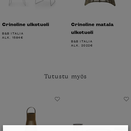
Crinoline ulkotuoli
Crinoline matala
ulkotuoli
B&B ITALIA
ALK.
1584
€
B&B ITALIA
ALK.
2022
€
Tutustu myös