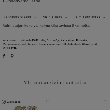
ulkosohvamallistoa.
Tekniset tiedot
Näin tilaat
Toimitustiedot
Valmistajan koko valikoima tilattavissa Skannolta.
Avainsanat tuotteelle
B&B Italia
,
Butterfly
,
Italialainen
,
Parveke
,
Parvekekalusteet
,
Terassi
,
Terassikalusteet
,
Ulkokalusteet
,
Ulkopöydät
,
Ulkopöytä
Yhteensopivia tuotteita
Liikkeessä