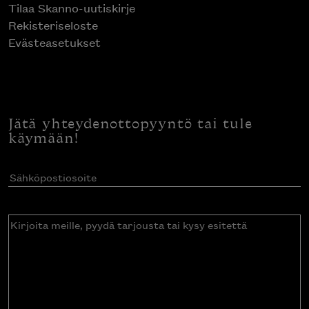
Tilaa Skanno-uutiskirje
Rekisteriseloste
Evästeasetukset
Jätä yhteydenottopyyntö tai tule
käymään!
Sähköpostiosoite
(Pakollinen)
Kirjoita
meille,
pyydä
tarjousta
tai
kysy