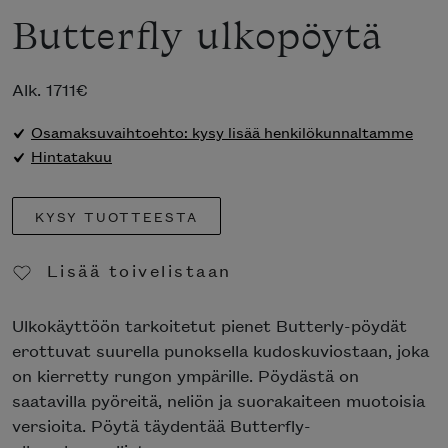
Butterfly ulkopöytä
Alk.
1711
€
Osamaksuvaihtoehto: kysy lisää henkilökunnaltamme
Hintatakuu
KYSY TUOTTEESTA
Lisää toivelistaan
Poista toivelistasta
Ulkokäyttöön tarkoitetut pienet Butterly-pöydät
erottuvat suurella punoksella kudoskuviostaan, joka
on kierretty rungon ympärille. Pöydästä on
saatavilla pyöreitä, neliön ja suorakaiteen muotoisia
versioita. Pöytä täydentää Butterfly-