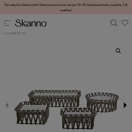
Tervetuloa Skannolle! Olemme avoinna ma-pe 10-18 (kesälauantait suljettu 1.8.
saakka).
ULKOKALUSTEET
/
ULKOKALUSTEET- PÖYDÄT
/ BUTTERFLY
ULKOPÖYTÄ
Haku
Type 2 or more characters for results.