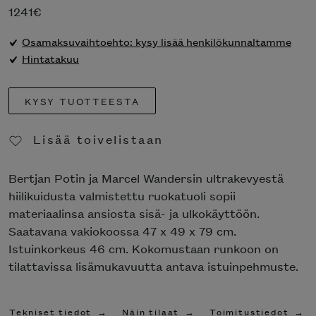
1241
€
Osamaksuvaihtoehto: kysy lisää henkilökunnaltamme
Hintatakuu
KYSY TUOTTEESTA
Lisää toivelistaan
Poista toivelistasta
Bertjan Potin ja Marcel Wandersin ultrakevyestä
hiilikuidusta valmistettu ruokatuoli sopii
materiaalinsa ansiosta sisä- ja ulkokäyttöön.
Saatavana vakiokoossa 47 x 49 x 79 cm.
Istuinkorkeus 46 cm. Kokomustaan runkoon on
tilattavissa lisämukavuutta antava istuinpehmuste.
Tekniset tiedot
Näin tilaat
Toimitustiedot