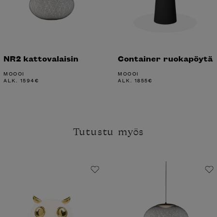
NR2 kattovalaisin
Container ruokapöytä
MOOOI
MOOOI
ALK.
1594
€
ALK.
1855
€
Tutustu myös