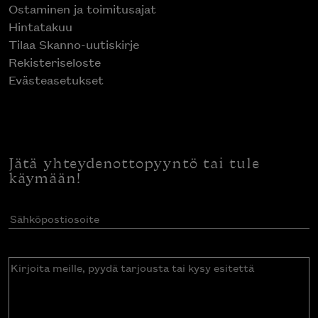
Ostaminen ja toimitusajat
Hintatakuu
Tilaa Skanno-uutiskirje
Rekisteriseloste
Evästeasetukset
Jätä yhteydenottopyyntö tai tule
käymään!
Sähköpostiosoite
(Pakollinen)
Kirjoita
meille,
pyydä
tarjousta