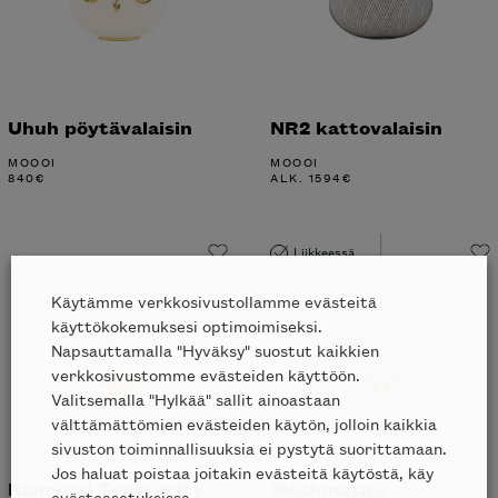
Uhuh pöytävalaisin
NR2 kattovalaisin
MOOOI
MOOOI
840
€
ALK.
1594
€
Liikkeessä
Käytämme verkkosivustollamme evästeitä
käyttökokemuksesi optimoimiseksi.
Napsauttamalla "Hyväksy" suostut kaikkien
verkkosivustomme evästeiden käyttöön.
Valitsemalla "Hylkää" sallit ainoastaan
välttämättömien evästeiden käytön, jolloin kaikkia
sivuston toiminnallisuuksia ei pystytä suorittamaan.
Jos haluat poistaa joitakin evästeitä käytöstä, käy
Raimond Tensegrity
Meshmatics
evästeasetuksissa.