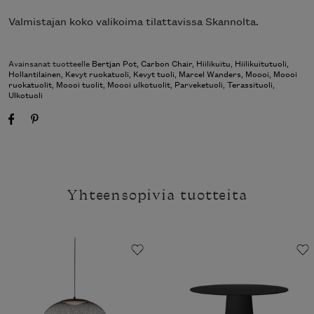
Valmistajan koko valikoima tilattavissa Skannolta.
Avainsanat tuotteelle
Bertjan Pot
,
Carbon Chair
,
Hiilikuitu
,
Hiilikuitutuoli
,
Hollantilainen
,
Kevyt ruokatuoli
,
Kevyt tuoli
,
Marcel Wanders
,
Moooi
,
Moooi
ruokatuolit
,
Moooi tuolit
,
Moooi ulkotuolit
,
Parveketuoli
,
Terassituoli
,
Ulkotuoli
Yhteensopivia tuotteita