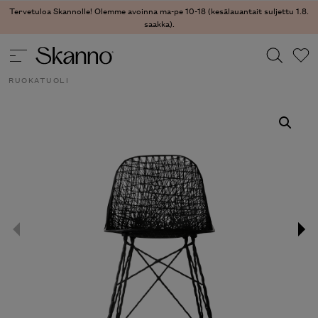
Tervetuloa Skannolle! Olemme avoinna ma-pe 10-18 (kesälauantait suljettu 1.8.
saakka).
ULKOKALUSTEET
/
ULKOKALUSTEET - TUOLIT
/ CARBON CHAIR
RUOKATUOLI
Haku
Type 2 or more characters for results.