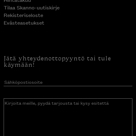
Tilaa Skanno-uutiskirje
Rekisteriseloste
Evästeasetukset
Jätä yhteydenottopyyntö tai tule
käymään!
Sähköpostiosoite
(Pakollinen)
Kirjoita
meille,
pyydä
tarjousta
tai