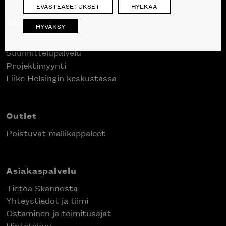
EVÄSTEASETUKSET
HYLKÄÄ
Skanno
HYVÄKSY
Tuotteet
Suunnittelupalvelu
Projektimyynti
Liike Helsingin keskustassa
Outlet
Poistuvat mallikappaleet
Asiakaspalvelu
Tietoa Skannosta
Yhteystiedot ja tiimi
Ostaminen ja toimitusajat
Hintatakuu