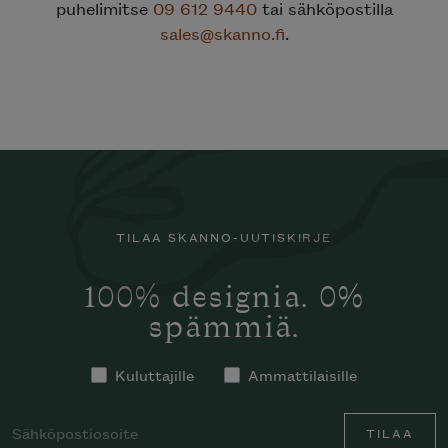
puhelimitse
09 612 9440
tai sähköpostilla
sales@skanno.fi
.
TILAA SKANNO-UUTISKIRJE
100% designia. 0%
spämmiä.
Kuluttajille
Ammattilaisille
TILAA