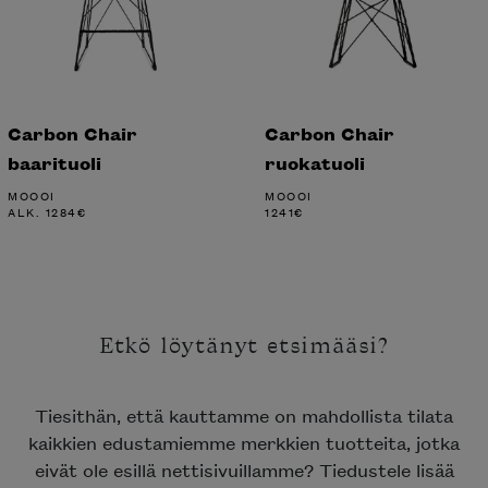
Carbon Chair
Carbon Chair
baarituoli
ruokatuoli
MOOOI
MOOOI
ALK.
1284
€
1241
€
Etkö löytänyt etsimääsi?
Tiesithän, että kauttamme on mahdollista tilata
kaikkien edustamiemme merkkien tuotteita, jotka
eivät ole esillä nettisivuillamme? Tiedustele lisää