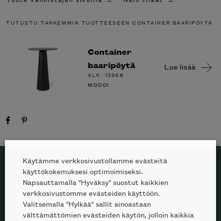
TUTUSTU TARKEMMIN TUOTTEESEEN CONTAINER BAARIPÖYTÄ
Container
baaripöytä
Lue lisää
ALK.
1396
€
MOOOI
Käytämme verkkosivustollamme evästeitä
käyttökokemuksesi optimoimiseksi.
Napsauttamalla "Hyväksy" suostut kaikkien
TILAA SKANNO-UUTISKIRJE
verkkosivustomme evästeiden käyttöön.
Valitsemalla "Hylkää" sallit ainoastaan
välttämättömien evästeiden käytön, jolloin kaikkia
100% designia. 0%