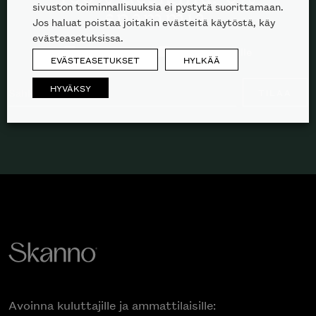
sivuston toiminnallisuuksia ei pystytä suorittamaan.
spämmiä.
Jos haluat poistaa joitakin evästeitä käytöstä, käy
evästeasetuksissa.
Kuluttajille
Ammattilaisille
EVÄSTEASETUKSET
HYLKÄÄ
HYVÄKSY
TILAA
Avoinna kuluttajille ja ammattilaisille: