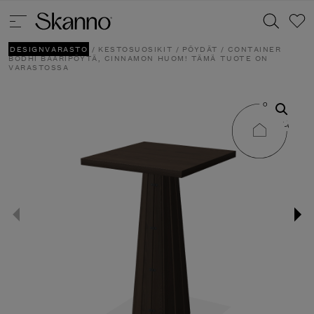
DESIGNVARASTO
/
KESTOSUOSIKIT
/
PÖYDÄT
/ CONTAINER
BODHI BAARIPÖYTÄ, CINNAMON HUOM! TÄMÄ TUOTE ON
VARASTOSSA
Haku
Type 2 or more characters for results.