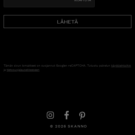
Tämän sivun lomakkeet on suojannut Googlen reCAPTCHA. Tutustu palvelun
käyttöehtoihin
ja
tietosuojalausekkeeseen
© 2026 SKANNO