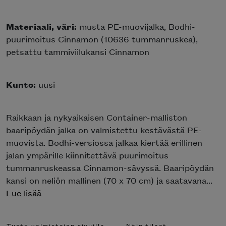
Materiaali, väri:
musta PE-muovijalka, Bodhi-
puurimoitus Cinnamon (10636 tummanruskea),
petsattu tammiviilukansi Cinnamon
Kunto:
uusi
Raikkaan ja nykyaikaisen Container-malliston
baaripöydän jalka on valmistettu kestävästä PE-
muovista. Bodhi-versiossa jalkaa kiertää erillinen
jalan ympärille kiinnitettävä puurimoitus
tummanruskeassa Cinnamon-sävyssä. Baaripöydän
kansi on neliön mallinen (70 x 70 cm) ja saatavana...
Lue lisää
Tuote valmistajan sivuilla
Näin tilaat