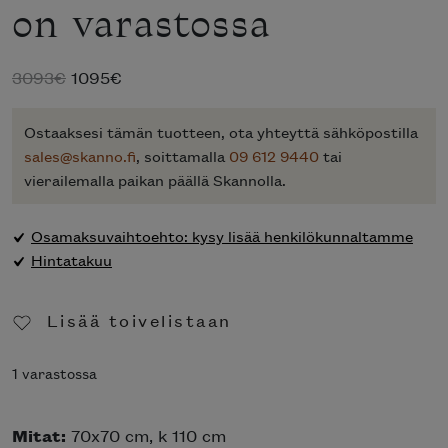
on varastossa
Alkuperäinen
Nykyinen
3093
€
1095
€
hinta
hinta
oli:
on:
Ostaaksesi tämän tuotteen, ota yhteyttä sähköpostilla
3093€.
1095€.
sales@skanno.fi
, soittamalla
09 612 9440
tai
vierailemalla paikan päällä Skannolla.
Osamaksuvaihtoehto: kysy lisää henkilökunnaltamme
Hintatakuu
Lisää toivelistaan
Poista toivelistasta
1 varastossa
Mitat:
70x70 cm, k 110 cm