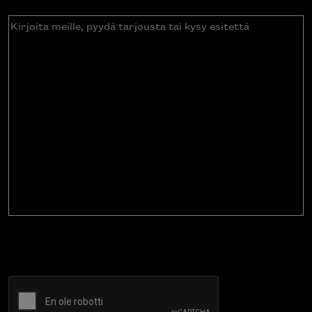
Kirjoita
meille,
pyydä
tarjousta
tai
kysy
esitettä
CAPTCHA