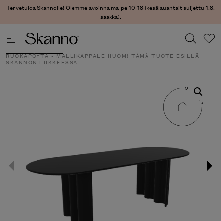
Tervetuloa Skannolle! Olemme avoinna ma-pe 10-18 (kesälauantait suljettu 1.8.
saakka).
DESIGNVARASTO
/
MALLIKAPPALEET
/
PÖYDÄT
/ CURTAIN
RUOKAPÖYTÄ - MALLIKAPPALE HUOM! TÄMÄ TUOTE ESILLÄ
SKANNON LIIKKEESSÄ
Haku
Type 2 or more characters for results.