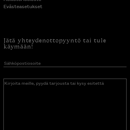
Evästeasetukset
Jätä yhteydenottopyyntö tai tule
käymään!
Sähköpostiosoite
(Pakollinen)
Kirjoita
meille,
pyydä
tarjousta
tai
kysy
esitettä