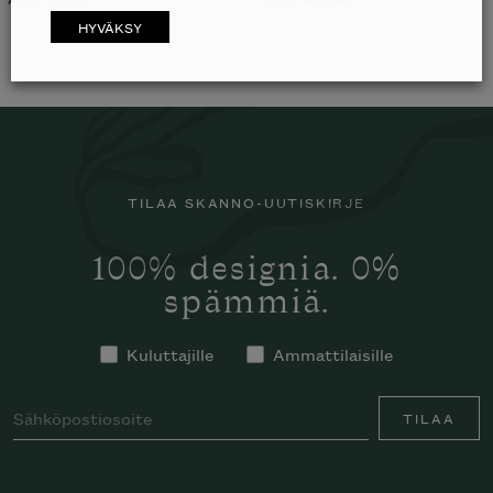
HYVÄKSY
TILAA SKANNO-UUTISKIRJE
100% designia. 0%
spämmiä.
Kuluttajille
Ammattilaisille
TILAA