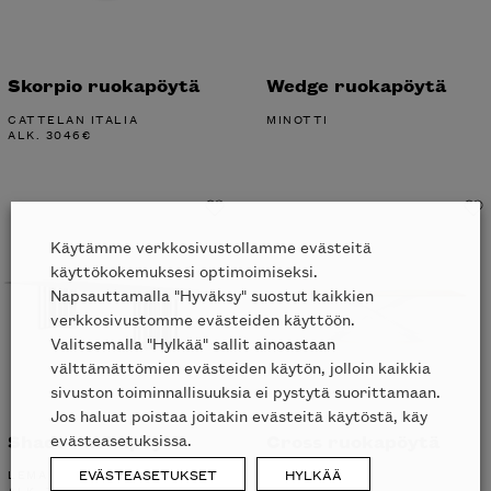
Skorpio ruokapöytä
Wedge ruokapöytä
CATTELAN ITALIA
MINOTTI
ALK.
3046
€
Käytämme verkkosivustollamme evästeitä
käyttökokemuksesi optimoimiseksi.
Napsauttamalla "Hyväksy" suostut kaikkien
verkkosivustomme evästeiden käyttöön.
Valitsemalla "Hylkää" sallit ainoastaan
välttämättömien evästeiden käytön, jolloin kaikkia
sivuston toiminnallisuuksia ei pystytä suorittamaan.
Jos haluat poistaa joitakin evästeitä käytöstä, käy
Shade ruokapöytä
Cross ruokapöytä
evästeasetuksissa.
EVÄSTEASETUKSET
HYLKÄÄ
LEMA
SOVET ITALIA
ALK.
7358
€
ALK.
4808
€