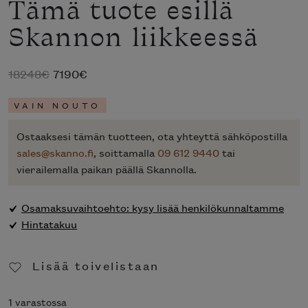
Tämä tuote esillä
Skannon liikkeessä
Alkuperäinen
Nykyinen
18248
€
7190
€
hinta
hinta
VAIN NOUTO
oli:
on:
18248€.
7190€.
Ostaaksesi tämän tuotteen, ota yhteyttä sähköpostilla
sales@skanno.fi
, soittamalla
09 612 9440
tai
vierailemalla paikan päällä Skannolla.
Osamaksuvaihtoehto: kysy lisää henkilökunnaltamme
Hintatakuu
Lisää toivelistaan
Poista toivelistasta
1 varastossa