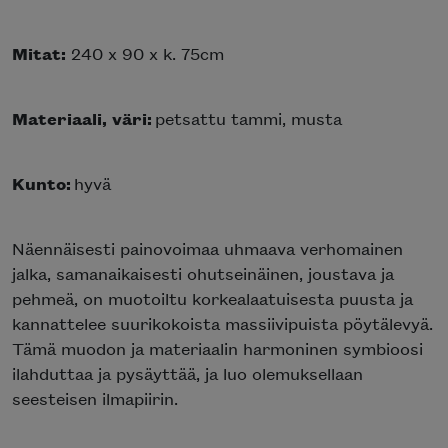
Mitat:
240 x 90 x k. 75cm
Materiaali, väri:
petsattu tammi, musta
Kunto:
hyvä
Näennäisesti painovoimaa uhmaava verhomainen
jalka, samanaikaisesti ohutseinäinen, joustava ja
pehmeä, on muotoiltu korkealaatuisesta puusta ja
kannattelee suurikokoista massiivipuista pöytälevyä.
Tämä muodon ja materiaalin harmoninen symbioosi
ilahduttaa ja pysäyttää, ja luo olemuksellaan
seesteisen ilmapiirin.