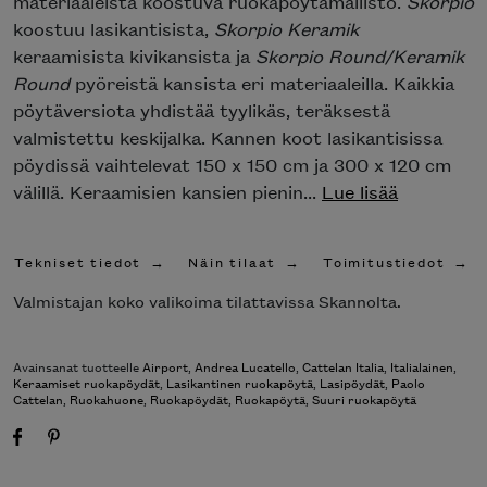
materiaaleista koostuva ruokapöytämallisto.
Skorpio
koostuu lasikantisista,
Skorpio Keramik
keraamisista kivikansista ja
Skorpio Round/Keramik
Round
pyöreistä kansista eri materiaaleilla. Kaikkia
pöytäversiota yhdistää tyylikäs, teräksestä
valmistettu keskijalka. Kannen koot lasikantisissa
pöydissä vaihtelevat 150 x 150 cm ja 300 x 120 cm
välillä. Keraamisien kansien pienin...
Lue lisää
Tekniset tiedot
Näin tilaat
Toimitustiedot
Valmistajan koko valikoima tilattavissa Skannolta.
Avainsanat tuotteelle
Airport
,
Andrea Lucatello
,
Cattelan Italia
,
Italialainen
,
Keraamiset ruokapöydät
,
Lasikantinen ruokapöytä
,
Lasipöydät
,
Paolo
Cattelan
,
Ruokahuone
,
Ruokapöydät
,
Ruokapöytä
,
Suuri ruokapöytä