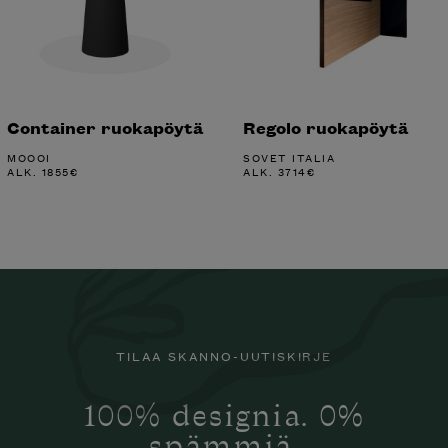
Container ruokapöytä
Regolo ruokapöytä
MOOOI
SOVET ITALIA
ALK.
1855
€
ALK.
3714
€
TILAA SKANNO-UUTISKIRJE
100% designia. 0%