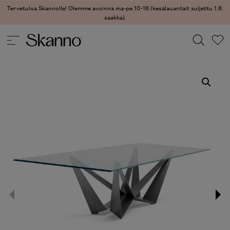
Tervetuloa Skannolle! Olemme avoinna ma-pe 10-18 (kesälauantait suljettu 1.8.
saakka).
PÖYDÄT
/
RUOKAPÖYDÄT
/ SKORPIO RUOKAPÖYTÄ
Haku
Type 2 or more characters for results.