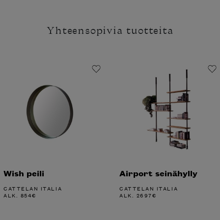
Yhteensopivia tuotteita
Wish peili
Airport seinähylly
CATTELAN ITALIA
CATTELAN ITALIA
ALK.
854
€
ALK.
2697
€