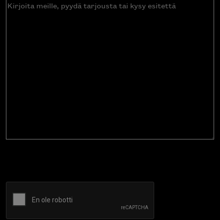
Kirjoita
meille,
pyydä
tarjousta
tai
kysy
esitettä
CAPTCHA