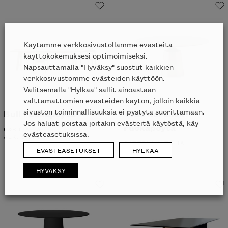
Käytämme verkkosivustollamme evästeitä
käyttökokemuksesi optimoimiseksi.
Napsauttamalla "Hyväksy" suostut kaikkien
verkkosivustomme evästeiden käyttöön.
Valitsemalla "Hylkää" sallit ainoastaan
välttämättömien evästeiden käytön, jolloin kaikkia
sivuston toiminnallisuuksia ei pystytä suorittamaan.
Bull ruokapöytä
Yoda Keramik
Jos haluat poistaa joitakin evästeitä käytöstä, käy
ruokapöytä
B&B ITALIA
evästeasetuksissa.
ALK.
5109
€
CATTELAN ITALIA
EVÄSTEASETUKSET
HYLKÄÄ
ALK.
5908
€
HYVÄKSY