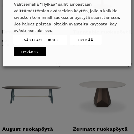
Valitsemalla "Hylkää" sallit ainoastaan
välttämättömien evästeiden käytön, jolloin kaikkia
sivuston toiminnallisuuksia ei pystytä suorittamaan.
Jos haluat poistaa joitakin evästeitä käytöstä, käy
evästeasetuksissa.
Dragon ruokapöytä
Turntable ruokapöytä
EVÄSTEASETUKSET
HYLKÄÄ
CATTELAN ITALIA
ZEITRAUM
ALK.
6037
€
ALK.
5642
€
HYVÄKSY
August ruokapöytä
Zermatt ruokapöytä