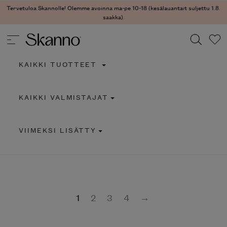
Tervetuloa Skannolle! Olemme avoinna ma-pe 10-18 (kesälauantait suljettu 1.8.
saakka).
KAIKKI TUOTTEET
Haku
KAIKKI VALMISTAJAT
Type 2 or more characters for results.
VIIMEKSI LISÄTTY
1
2
3
4
→