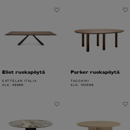
Eliot ruokapöytä
Parker ruokapöytä
CATTELAN ITALIA
TACCHINI
ALK.
4888
€
ALK.
15056
€