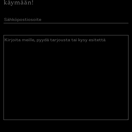
käymään!
Sähköpostiosoite
(Pakollinen)
Kirjoita
meille,
pyydä
tarjousta
tai
kysy
esitettä