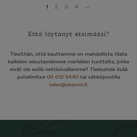
1
2
3
4
→
Etkö löytänyt etsimääsi?
Tiesithän, että kauttamme on mahdollista tilata
kaikkien edustamiemme merkkien tuotteita, jotka
eivät ole esillä nettisivuillamme? Tiedustele lisää
puhelimitse
09 612 9440
tai sähköpostilla
sales@skanno.fi
.