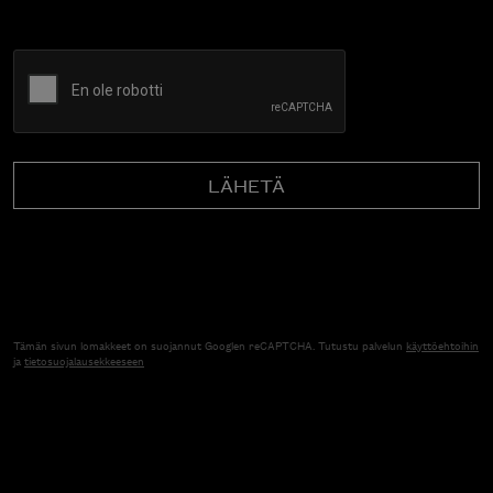
CAPTCHA
Tämän sivun lomakkeet on suojannut Googlen reCAPTCHA. Tutustu palvelun
käyttöehtoihin
ja
tietosuojalausekkeeseen