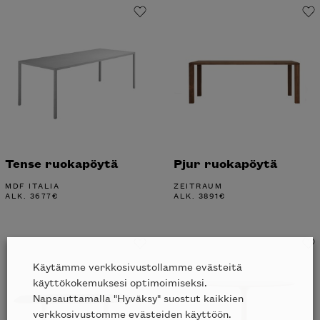
Tense ruokapöytä
Pjur ruokapöytä
MDF ITALIA
ZEITRAUM
ALK.
3677
€
ALK.
3891
€
Käytämme verkkosivustollamme evästeitä
käyttökokemuksesi optimoimiseksi.
Napsauttamalla "Hyväksy" suostut kaikkien
verkkosivustomme evästeiden käyttöön.