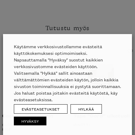
Tutustu myös
Käytämme verkkosivustollamme evästeitä
käyttökokemuksesi optimoimiseksi.
Napsauttamalla "Hyväksy" suostut kaikkien
verkkosivustomme evästeiden käyttöön.
Valitsemalla "Hylkää" sallit ainoastaan
välttämättömien evästeiden käytön, jolloin kaikkia
sivuston toiminnallisuuksia ei pystytä suorittamaan.
Jos haluat poistaa joitakin evästeitä käytöstä, käy
evästeasetuksissa.
EVÄSTEASETUKSET
HYLKÄÄ
Cocoon ulkovalaisin
Tape "Cord" ulkotuoli
HYVÄKSY
GLOSTER
MINOTTI
851
€