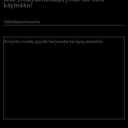
käymään!
Sähköpostiosoite
(Pakollinen)
Kirjoita
meille,
pyydä
tarjousta
tai
kysy
esitettä