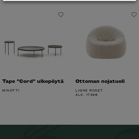
Tape "Cord" ulkopöytä
Ottoman nojatuoli
MINOTTI
LIGNE ROSET
ALK.
1739
€