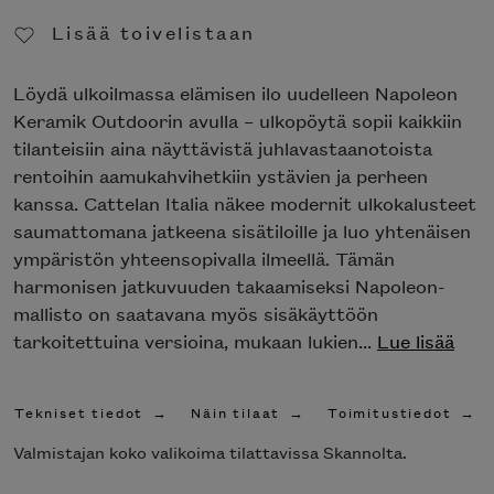
Lisää toivelistaan
Poista toivelistasta
Löydä ulkoilmassa elämisen ilo uudelleen Napoleon
Keramik Outdoorin avulla – ulkopöytä sopii kaikkiin
tilanteisiin aina näyttävistä juhlavastaanotoista
rentoihin aamukahvihetkiin ystävien ja perheen
kanssa. Cattelan Italia näkee modernit ulkokalusteet
saumattomana jatkeena sisätiloille ja luo yhtenäisen
ympäristön yhteensopivalla ilmeellä. Tämän
harmonisen jatkuvuuden takaamiseksi Napoleon-
mallisto on saatavana myös sisäkäyttöön
tarkoitettuina versioina, mukaan lukien...
Lue lisää
Tekniset tiedot
Näin tilaat
Toimitustiedot
Valmistajan koko valikoima tilattavissa Skannolta.