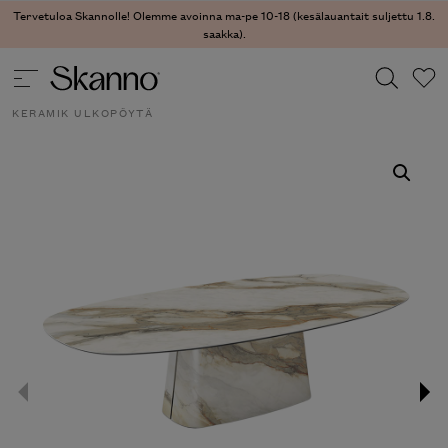
Tervetuloa Skannolle! Olemme avoinna ma-pe 10-18 (kesälauantait suljettu 1.8.
saakka).
ULKOKALUSTEET
/
ULKOKALUSTEET- PÖYDÄT
/ NAPOLEON
KERAMIK ULKOPÖYTÄ
Haku
Type 2 or more characters for results.