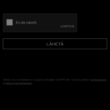
CAPTCHA
Tämän sivun lomakkeet on suojannut Googlen reCAPTCHA. Tutustu palvelun
käyttöehtoihin
ja
tietosuojalausekkeeseen