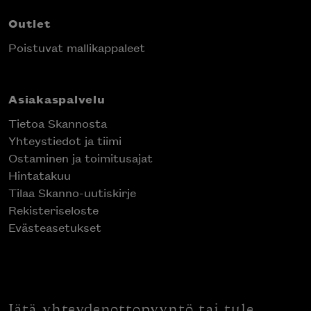
Outlet
Poistuvat mallikappaleet
Asiakaspalvelu
Tietoa Skannosta
Yhteystiedot ja tiimi
Ostaminen ja toimitusajat
Hintatakuu
Tilaa Skanno-uutiskirje
Rekisteriseloste
Evästeasetukset
Jätä yhteydenottopyyntö tai tule