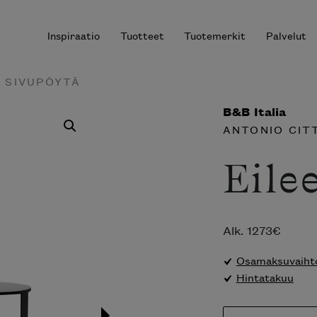
Inspiraatio
Tuotteet
Tuotemerkit
Palvelut
N SIVUPÖYTÄ
B&B Italia
ANTONIO CIT
r results.
Eile
Alk.
1273
€
Osamaksuvaihto
Hintatakuu