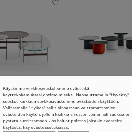
Käytämme verkkosivustollamme evästeitä
he sivupöytä
Button Tables sivupö
käyttökokemuksesi optimoimiseksi. Napsauttamalla "Hyväksy"
TALIA
B&B ITALIA
suostut kaikkien verkkosivustomme evästeiden käyttöön.
210
€
ALK.
1716
€
Valitsemalla "Hylkää" sallit ainoastaan välttämättömien
evästeiden käytön, jolloin kaikkia sivuston toiminnallisuuksia ei
pystytä suorittamaan. Jos haluat poistaa joitakin evästeitä
käytöstä, käy evästeasetuksissa.