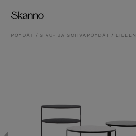
PÖYDÄT
/
SIVU- JA SOHVAPÖYDÄT
/ EILEE
Haku
Type 2 or more characters fo