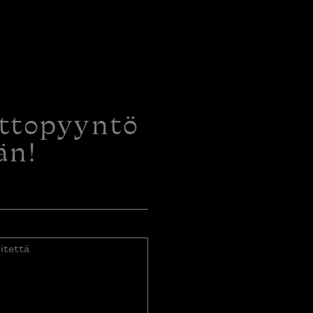
ottopyyntö
än!