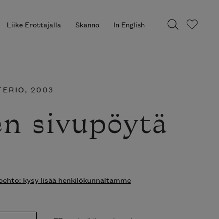
Liike Erottajalla
Skanno
In English
TERIO
, 2003
en sivupöytä
ehto: kysy lisää henkilökunnaltamme