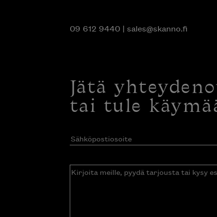
09 612 9440
|
sales@skanno.fi
Jätä yhteyden
tai tule käymä
Sähköpostiosoite
(Pakollinen)
Kirjoita
meille,
pyydä
tarjousta
tai