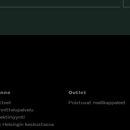
anno
Outlet
tteet
Poistuvat mallikappaleet
nittelupalvelu
ektimyynti
e Helsingin keskustassa