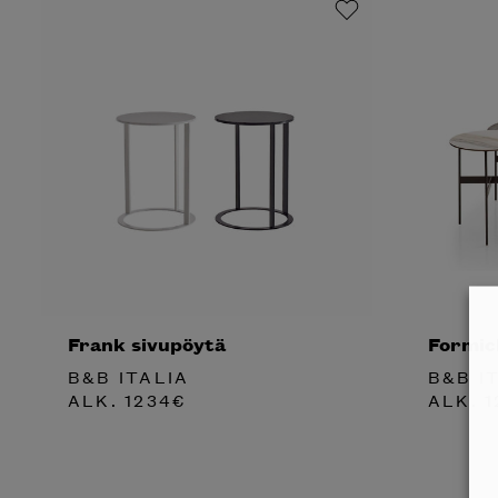
Frank sivupöytä
Formic
B&B ITALIA
B&B I
ALK.
1234
€
ALK.
1