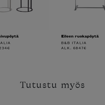
sivupöytä
Eileen ruokapöytä
TALIA
B&B ITALIA
234
€
ALK.
6847
€
Tutustu myös