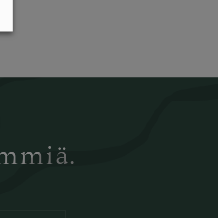
ämmiä.