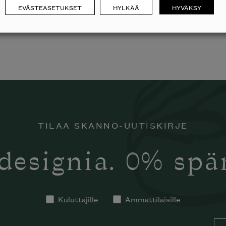
EVÄSTEASETUKSET
HYLKÄÄ
HYVÄKSY
TILAA SKANNO-UUTISKIRJE
designia. 0% sp
Kuluttajille
Ammattilaisille