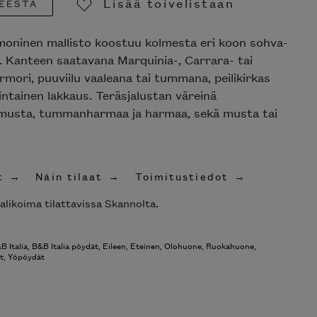
Lisää toivelistaan
EESTA
Poista toivelistasta
moninen mallisto koostuu kolmesta eri koon sohva-
. Kanteen saatavana Marquinia-, Carrara- tai
mori, puuviilu vaaleana tai tummana, peilikirkas
intainen lakkaus. Teräsjalustan väreinä
musta, tummanharmaa ja harmaa, sekä musta tai
t
Näin tilaat
Toimitustiedot
alikoima tilattavissa Skannolta.
B Italia
,
B&B Italia pöydät
,
Eileen
,
Eteinen
,
Olohuone
,
Ruokahuone
,
t
,
Yöpöydät