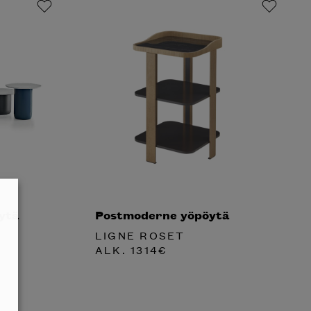
ytä
Postmoderne yöpöytä
LIGNE ROSET
ALK.
1314
€