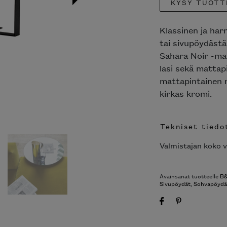
KYSY TUOTT
Klassinen ja har
tai sivupöydästä
Sahara Noir -mar
lasi sekä mattap
mattapintainen 
kirkas kromi.
Tekniset tiedo
Valmistajan koko v
Avainsanat tuotteelle
B&
Sivupöydät
,
Sohvapöydä