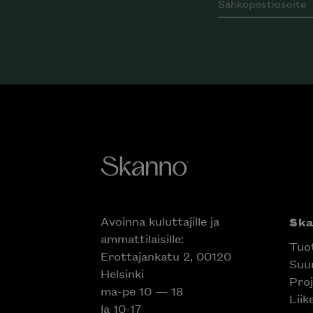
Avoinna kuluttajille ja
Sk
ammattilaisille:
Tuo
Erottajankatu 2, 00120
Suun
Helsinki
Proj
ma-pe 10 — 18
Liik
la 10-17