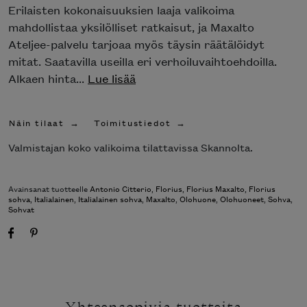
Erilaisten kokonaisuuksien laaja valikoima
mahdollistaa yksilölliset ratkaisut, ja Maxalto
Ateljee-palvelu tarjoaa myös täysin räätälöidyt
mitat. Saatavilla useilla eri verhoiluvaihtoehdoilla.
Alkaen hinta...
Lue lisää
Näin tilaat
Toimitustiedot
Valmistajan koko valikoima tilattavissa Skannolta.
Avainsanat tuotteelle
Antonio Citterio
,
Florius
,
Florius Maxalto
,
Florius
sohva
,
Italialainen
,
Italialainen sohva
,
Maxalto
,
Olohuone
,
Olohuoneet
,
Sohva
,
Sohvat