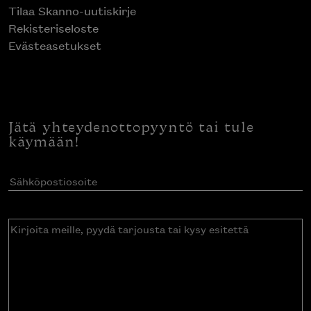
Tilaa Skanno-uutiskirje
Rekisteriseloste
Evästeasetukset
Jätä yhteydenottopyyntö tai tule
käymään!
Sähköpostiosoite
(Pakollinen)
Kirjoita
meille,
pyydä
tarjousta
tai
kysy