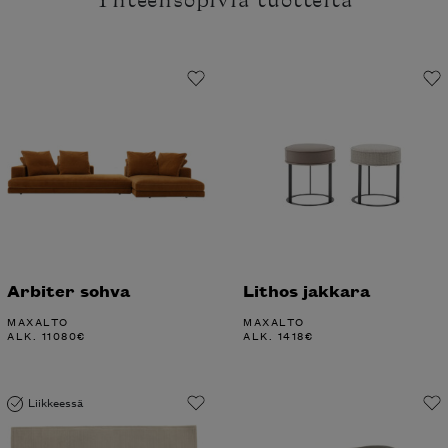
Yhteensopivia tuotteita
Arbiter sohva
Lithos jakkara
MAXALTO
MAXALTO
ALK.
11080
€
ALK.
1418
€
Liikkeessä