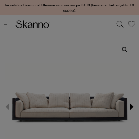
Tervetuloa Skannolle! Olemme avoinna ma-pe 10-18 (kesälauantait suljettu 1.8.
saakka).
SOHVAT
/
SOHVAT
/ FLORIUS SOHVA
Haku
Type 2 or more characters for results.