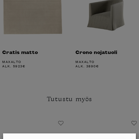
Cratis matto
Crono nojatuoli
MAXALTO
MAXALTO
ALK.
5923
€
ALK.
3890
€
Tutustu myös