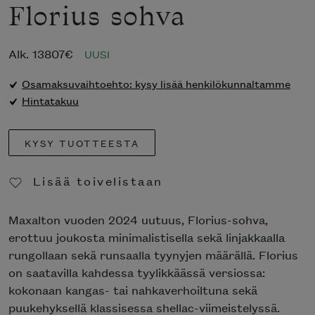
Florius sohva
Alk.
13807
€
UUSI
Osamaksuvaihtoehto: kysy lisää henkilökunnaltamme
Hintatakuu
KYSY TUOTTEESTA
Lisää toivelistaan
Poista toivelistasta
Maxalton vuoden 2024 uutuus, Florius-sohva,
erottuu joukosta minimalistisella sekä linjakkaalla
rungollaan sekä runsaalla tyynyjen määrällä. Florius
on saatavilla kahdessa tyylikkäässä versiossa:
kokonaan kangas- tai nahkaverhoiltuna sekä
puukehyksellä klassisessa shellac-viimeistelyssä.