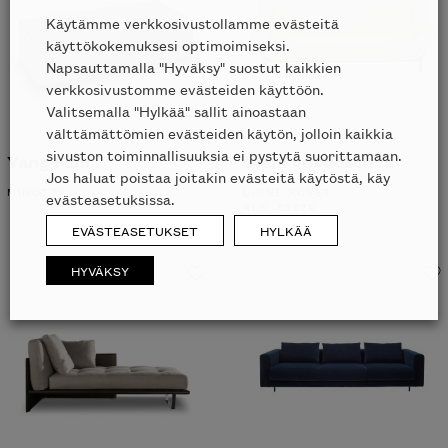
Käytämme verkkosivustollamme evästeitä
käyttökokemuksesi optimoimiseksi.
Napsauttamalla "Hyväksy" suostut kaikkien
verkkosivustomme evästeiden käyttöön.
Valitsemalla "Hylkää" sallit ainoastaan
välttämättömien evästeiden käytön, jolloin kaikkia
sivuston toiminnallisuuksia ei pystytä suorittamaan.
Yang rahi
Clam vuodesohva
Jos haluat poistaa joitakin evästeitä käytöstä, käy
MINOTTI
LIGNE ROSET
evästeasetuksissa.
ALK.
5252
€
EVÄSTEASETUKSET
HYLKÄÄ
HYVÄKSY