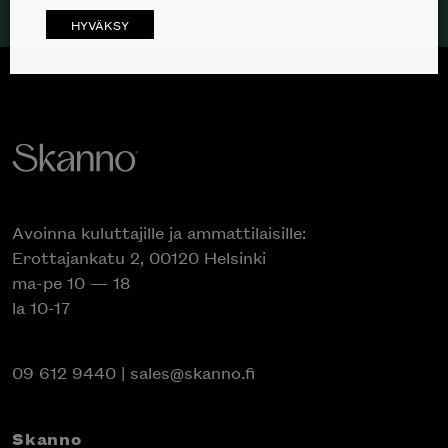
HYVÄKSY
Avoinna kuluttajille ja ammattilaisille:
Erottajankatu 2, 00120 Helsinki
ma-pe 10 — 18
la 10-17
09 612 9440
|
sales@skanno.fi
Skanno