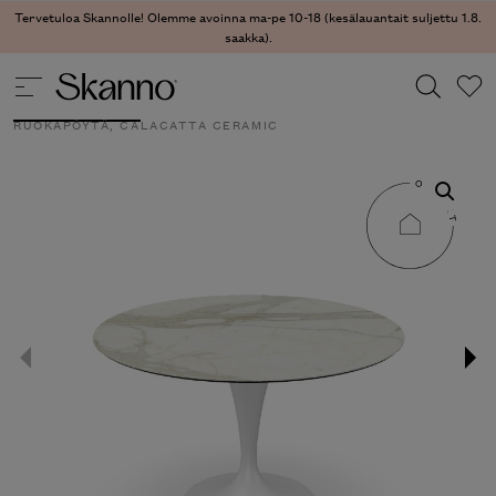
Tervetuloa Skannolle! Olemme avoinna ma-pe 10-18 (kesälauantait suljettu 1.8.
saakka).
DESIGNVARASTO
/
KESTOSUOSIKIT
/
PÖYDÄT
/ FLUTE
RUOKAPÖYTÄ, CALACATTA CERAMIC
Haku
Type 2 or more characters for results.