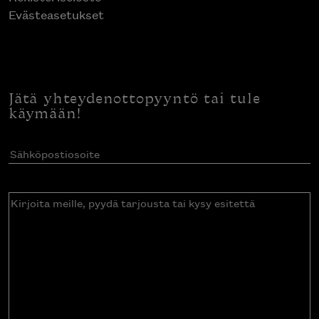
Evästeasetukset
Jätä yhteydenottopyyntö tai tule
käymään!
Sähköpostiosoite
(Pakollinen)
Kirjoita
meille,
pyydä
tarjousta
tai
kysy
esitettä