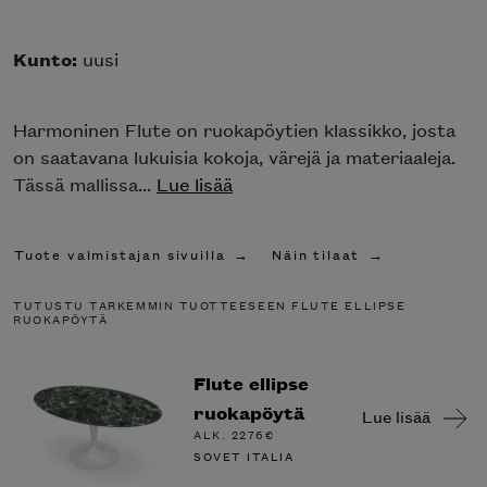
Kunto:
uusi
Harmoninen Flute on ruokapöytien klassikko, josta
on saatavana lukuisia kokoja, värejä ja materiaaleja.
Tässä mallissa...
Lue lisää
Tuote valmistajan sivuilla
Näin tilaat
TUTUSTU TARKEMMIN TUOTTEESEEN FLUTE ELLIPSE
RUOKAPÖYTÄ
Flute ellipse
ruokapöytä
Lue lisää
ALK.
2276
€
SOVET ITALIA