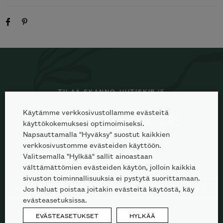
TILAA SKANNO-UUTISKIRJE
Käytämme verkkosivustollamme evästeitä
100% designia. 0%
käyttökokemuksesi optimoimiseksi.
spämmiä.
Napsauttamalla "Hyväksy" suostut kaikkien
verkkosivustomme evästeiden käyttöön.
Valitsemalla "Hylkää" sallit ainoastaan
Kuluttajille
Ammattilaisille
välttämättömien evästeiden käytön, jolloin kaikkia
sivuston toiminnallisuuksia ei pystytä suorittamaan.
Jos haluat poistaa joitakin evästeitä käytöstä, käy
TILAA
evästeasetuksissa.
EVÄSTEASETUKSET
HYLKÄÄ