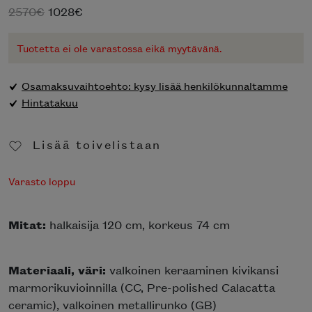
Alkuperäinen
Nykyinen
2570
€
1028
€
hinta
hinta
oli:
on:
Tuotetta ei ole varastossa eikä myytävänä.
2570€.
1028€.
Osamaksuvaihtoehto: kysy lisää henkilökunnaltamme
Hintatakuu
Lisää toivelistaan
Poista toivelistasta
Varasto loppu
Mitat:
halkaisija 120 cm, korkeus 74 cm
Materiaali, väri:
valkoinen keraaminen kivikansi
marmorikuvioinnilla (CC, Pre-polished Calacatta
ceramic), valkoinen metallirunko (GB)