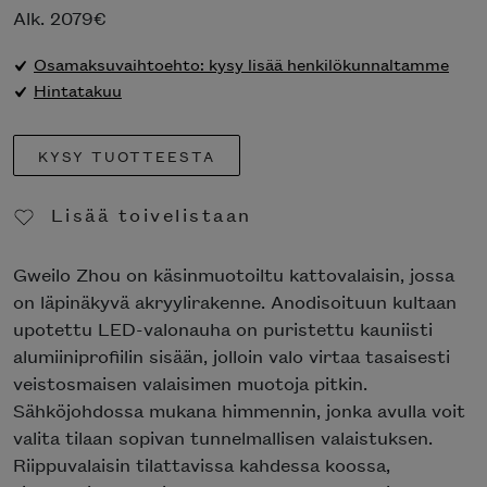
Alk.
2079
€
Osamaksuvaihtoehto: kysy lisää henkilökunnaltamme
Hintatakuu
KYSY TUOTTEESTA
Lisää toivelistaan
Poista toivelistasta
Gweilo Zhou on käsinmuotoiltu kattovalaisin, jossa
on läpinäkyvä akryylirakenne. Anodisoituun kultaan
upotettu LED-valonauha on puristettu kauniisti
alumiiniprofiilin sisään, jolloin valo virtaa tasaisesti
veistosmaisen valaisimen muotoja pitkin.
Sähköjohdossa mukana himmennin, jonka avulla voit
valita tilaan sopivan tunnelmallisen valaistuksen.
Riippuvalaisin tilattavissa kahdessa koossa,