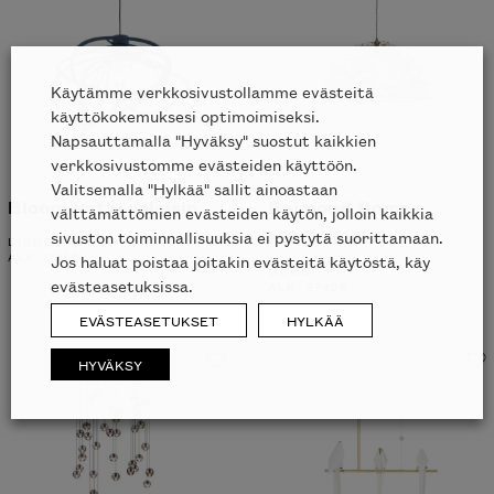
Käytämme verkkosivustollamme evästeitä
käyttökokemuksesi optimoimiseksi.
Napsauttamalla "Hyväksy" suostut kaikkien
verkkosivustomme evästeiden käyttöön.
Valitsemalla "Hylkää" sallit ainoastaan
Bloom kattovalaisin
Raimond Dome
välttämättömien evästeiden käytön, jolloin kaikkia
kattovalaisin
sivuston toiminnallisuuksia ei pystytä suorittamaan.
LIGNE ROSET
ALK.
235
€
Jos haluat poistaa joitakin evästeitä käytöstä, käy
MOOOI
evästeasetuksissa.
ALK.
3742
€
EVÄSTEASETUKSET
HYLKÄÄ
HYVÄKSY