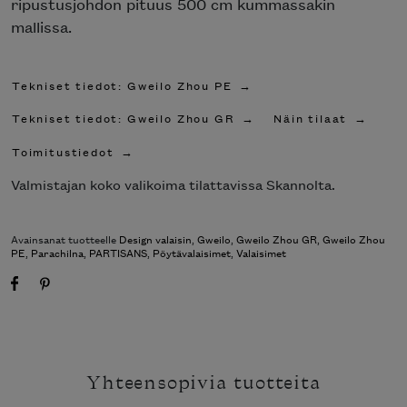
ripustusjohdon pituus 500 cm kummassakin
mallissa.
Tekniset tiedot: Gweilo Zhou PE
Tekniset tiedot: Gweilo Zhou GR
Näin tilaat
Toimitustiedot
Valmistajan koko valikoima tilattavissa Skannolta.
Avainsanat tuotteelle
Design valaisin
,
Gweilo
,
Gweilo Zhou GR
,
Gweilo Zhou
PE
,
Parachilna
,
PARTISANS
,
Pöytävalaisimet
,
Valaisimet
Yhteensopivia tuotteita