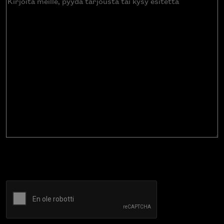
meille,
pyydä
tarjousta
tai
kysy
esitettä
CAPTCHA