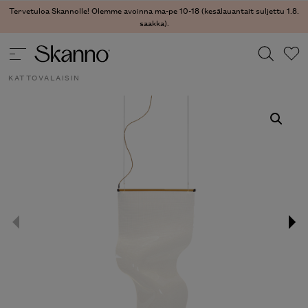
Tervetuloa Skannolle! Olemme avoinna ma-pe 10-18 (kesälauantait suljettu 1.8.
saakka).
VALAISIMET
/
KATTOVALAISIMET
/ GWEILO ZHOU
KATTOVALAISIN
Haku
Type 2 or more characters for results.