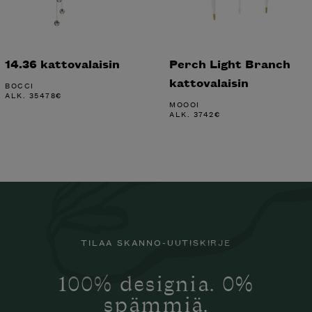
14.36 kattovalaisin
Perch Light Branch
kattovalaisin
BOCCI
ALK.
35478
€
MOOOI
ALK.
3742
€
TILAA SKANNO-UUTISKIRJE
100% designia. 0%
spämmiä.