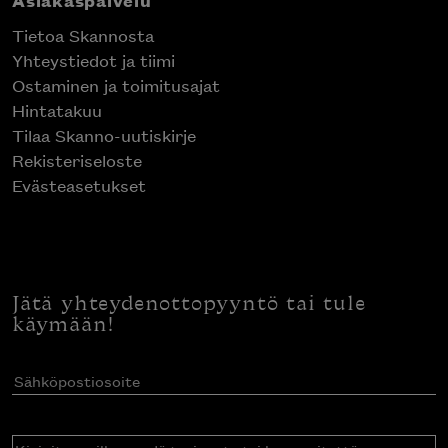
Asiakaspalvelu
Tietoa Skannosta
Yhteystiedot ja tiimi
Ostaminen ja toimitusajat
Hintatakuu
Tilaa Skanno-uutiskirje
Rekisteriseloste
Evästeasetukset
Jätä yhteydenottopyyntö tai tule
käymään!
Sähköpostiosoite
(Pakollinen)
Kirjoita