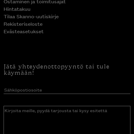
Ostaminen ja toimitusajat
Hintatakuu
Tilaa Skanno-uutiskirje
Rekisteriseloste
Evästeasetukset
Jätä yhteydenottopyyntö tai tule
käymään!
Sähköpostiosoite
(Pakollinen)
Kirjoita
meille,
pyydä
tarjousta