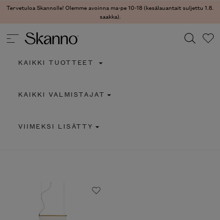
Tervetuloa Skannolle! Olemme avoinna ma-pe 10-18 (kesälauantait suljettu 1.8.
saakka).
KAIKKI TUOTTEET
Haku
KAIKKI VALMISTAJAT
Type 2 or more characters for results.
VIIMEKSI LISÄTTY