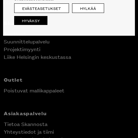
09 612 9440
|
sales@skanno.fi
EVÄSTEASETUKSET
HYLKÄÄ
HYVÄKSY
Skanno
Tuotteet
Suunnittelupalvelu
Projektimyynti
Liike Helsingin keskustassa
Outlet
Poistuvat mallikappaleet
Asiakaspalvelu
Tietoa Skannosta
Yhteystiedot ja tiimi