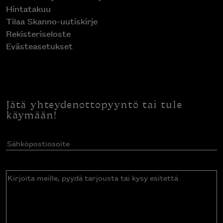
Hintatakuu
Tilaa Skanno-uutiskirje
Rekisteriseloste
Evästeasetukset
Jätä yhteydenottopyyntö tai tule
käymään!
Sähköpostiosoite
(Pakollinen)
Kirjoita
meille,
pyydä
tarjousta