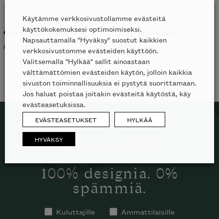
Käytämme verkkosivustollamme evästeitä
käyttökokemuksesi optimoimiseksi.
Quadrado ulkotuoli
Kay ulkotuoli
Napsauttamalla "Hyväksy" suostut kaikkien
MINOTTI
GLOSTER
verkkosivustomme evästeiden käyttöön.
ALK.
2088
€
Valitsemalla "Hylkää" sallit ainoastaan
välttämättömien evästeiden käytön, jolloin kaikkia
sivuston toiminnallisuuksia ei pystytä suorittamaan.
Jos haluat poistaa joitakin evästeitä käytöstä, käy
evästeasetuksissa.
EVÄSTEASETUKSET
HYLKÄÄ
HYVÄKSY
TILAA SKANNO-UUTISKIRJE
100% designia. 0%
spämmiä.
Kuluttajille
Ammattilaisille