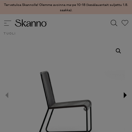
Tervetuloa Skannolle! Olemme avoinna ma-pe 10-18 (kesälauantait suljettu 1.8.
saakka).
ULKOKALUSTEET
/
ULKOKALUSTEET - TUOLIT
/ HARP 349
TUOLI
Haku
Type 2 or more characters for results.