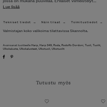
jossa on mukana puuvillaa. Erilaiset viimeistelyt...
Lue lisää
Tekniset tiedot
Näin tilaat
Toimitustiedot
Valmistajan koko valikoima tilattavissa Skannolta.
Avainsanat tuotteelle
Harp
,
Harp 349
,
Roda
,
Rodolfo Dordoni
,
Tuoli
,
Tuolit
,
Ulkokaluste
,
Ulkokalusteet
,
Ulkotuoli
,
Ulkotuolit
Tutustu myös