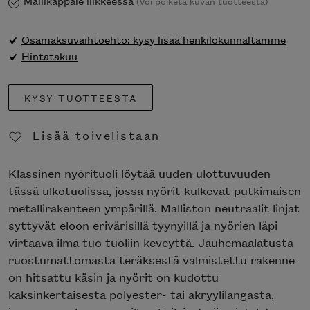
Mallikappale liikkeessä
(Voi poiketa kuvan tuotteesta)
Osamaksuvaihtoehto: kysy lisää henkilökunnaltamme
Hintatakuu
KYSY TUOTTEESTA
Lisää toivelistaan
Poista toivelistasta
Klassinen nyörituoli löytää uuden ulottuvuuden
tässä ulkotuolissa, jossa nyörit kulkevat putkimaisen
metallirakenteen ympärillä. Malliston neutraalit linjat
syttyvät eloon erivärisillä tyynyillä ja nyörien läpi
virtaava ilma tuo tuoliin keveyttä. Jauhemaalatusta
ruostumattomasta teräksestä valmistettu rakenne
on hitsattu käsin ja nyörit on kudottu
kaksinkertaisesta polyester- tai akryylilangasta,