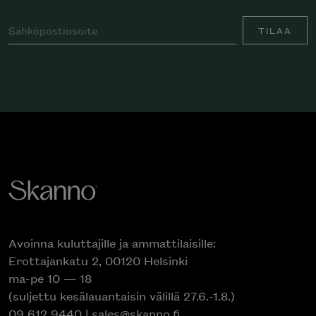
TILAA
Avoinna kuluttajille ja ammattilaisille:
Erottajankatu 2, 00120 Helsinki
ma-pe 10 — 18
(suljettu kesälauantaisin välillä 27.6.-1.8.)
09 612 9440
|
sales@skanno.fi