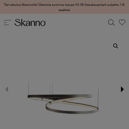
Tervetuloa Skannolle! Olemme avoinna ma-pe 10-18 (kesälauantait suljettu 1.8.
saakka).
VALAISIMET
/
KATTOVALAISIMET
/ HEAVEN KATTOVALAISIN
Haku
Type 2 or more characters for results.