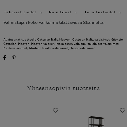
Tekniset tiedot
Näin tilaat
Toimitustiedot
Valmistajan koko valikoima tilattavissa Skannolta.
Avainsanat tuotteelle
Cattelan Italia Heaven
,
Cattelan Italia valaisimet
,
Giorgio
Cattelan
,
Heaven
,
Heaven valaisin
,
Italialainen valaisin
,
Italialaiset valaisimet
,
Kattovalaisimet
,
Modernit kattovalaisimet
,
Riippuvalaisimet
Yhteensopivia tuotteita