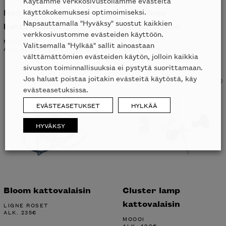
Käytämme verkkosivustollamme evästeitä
Non Random
Dear Ingo
käyttökokemuksesi optimoimiseksi.
Napsauttamalla "Hyväksy" suostut kaikkien
kattovalaisin
kattovalaisin
verkkosivustomme evästeiden käyttöön.
MOOOI
MOOOI
Valitsemalla "Hylkää" sallit ainoastaan
ALK.
875
€
ALK.
4636
€
välttämättömien evästeiden käytön, jolloin kaikkia
sivuston toiminnallisuuksia ei pystytä suorittamaan.
Jos haluat poistaa joitakin evästeitä käytöstä, käy
evästeasetuksissa.
EVÄSTEASETUKSET
HYLKÄÄ
HYVÄKSY
Bloom kattovalaisin
Cluster lamp
kattovalaisin
LIGNE ROSET
ALK.
235
€
MOOOI
ALK.
499
€