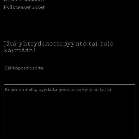
Evästeasetukset
Jätä yhteydenottopyyntö tai tule
käymään!
Sähköpostiosoite
(Pakollinen)
Kirjoita
meille,
pyydä
tarjousta
tai
kysy
esitettä