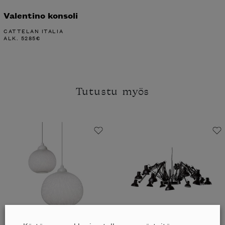
Valentino konsoli
CATTELAN ITALIA
ALK.
5285
€
Tutustu myös