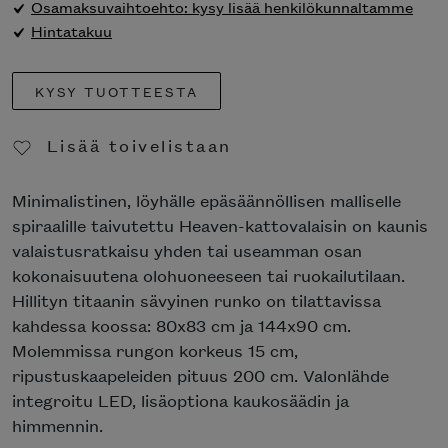
Osamaksuvaihtoehto: kysy lisää henkilökunnaltamme
Hintatakuu
KYSY TUOTTEESTA
Lisää toivelistaan
Poista toivelistasta
Minimalistinen, löyhälle epäsäännöllisen malliselle
spiraalille taivutettu Heaven-kattovalaisin on kaunis
valaistusratkaisu yhden tai useamman osan
kokonaisuutena olohuoneeseen tai ruokailutilaan.
Hillityn titaanin sävyinen runko on tilattavissa
kahdessa koossa: 80x83 cm ja 144x90 cm.
Molemmissa rungon korkeus 15 cm,
ripustuskaapeleiden pituus 200 cm. Valonlähde
integroitu LED, lisäoptiona kaukosäädin ja
himmennin.