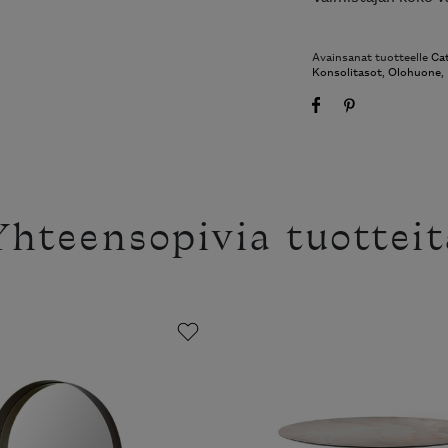
Avainsanat tuotteelle
Cat
Konsolitasot
,
Olohuone
,
Yhteensopivia tuotteit