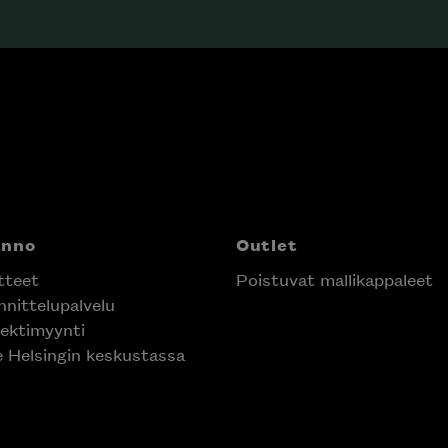
anno
Outlet
tteet
Poistuvat mallikappaleet
nittelupalvelu
ektimyynti
e Helsingin keskustassa