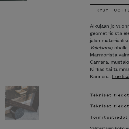
KYSY TUOTT
Alkujaan jo vuon
geometrisista el
jalan materiaaliks
Valetinox
) ohell
Marmorista valmi
Carrara, mustaksi
Kirkas tai tumma
Kannen...
Lue lis
Tekniset tiedot
Tekniset tiedot
Toimitustiedot
Valmistajan koko va