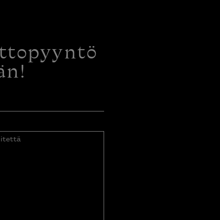
ottopyyntö
än!