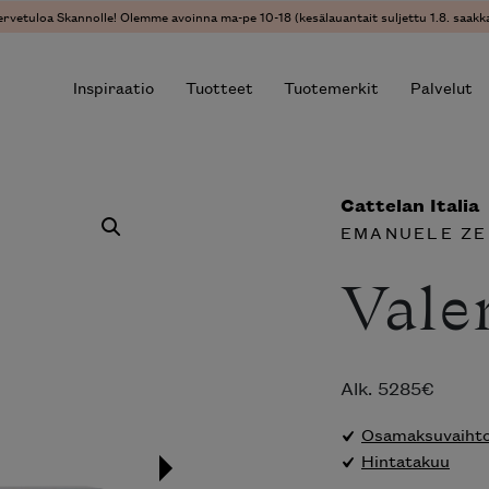
ervetuloa Skannolle! Olemme avoinna ma-pe 10-18 (kesälauantait suljettu 1.8. saakka
Inspiraatio
Tuotteet
Tuotemerkit
Palvelut
I
Cattelan Italia
r results.
EMANUELE Z
Vale
Alk.
5285
€
Osamaksuvaihtoe
Hintatakuu