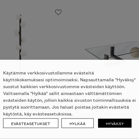
Käytämme verkkosivustollamme evästeitä
käyttökokemuksesi optimoimiseksi. Napsauttamalla "Hyväksy"
suostut kaikkien verkkosivustomme evästeiden käyttöön.
Valitsemalla "Hylkää" sallit ainoastaan välttämättömien
evästeiden käytön, jolloin kaikkia sivuston toiminnallisuuksia ei
 lattiavalaisin
Levante sohvapöytä
pystytä suorittamaan. Jos haluat poistaa joitakin evästeitä
käytöstä, käy evästeasetuksissa.
LAN ITALIA
CATTELAN ITALIA
301
€
ALK.
3000
€
EVÄSTEASETUKSET
HYLKÄÄ
HYVÄKSY