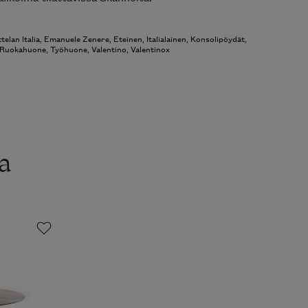
telan Italia
,
Emanuele Zenere
,
Eteinen
,
Italialainen
,
Konsolipöydät
,
Ruokahuone
,
Työhuone
,
Valentino
,
Valentinox
a