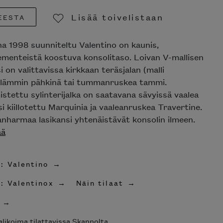
Lisää toivelistaan
EESTA
Poista toivelistasta
na 1998 suunniteltu Valentino on kaunis,
ementeistä koostuva konsolitaso. Loivan V-mallisen
i on valittavissa kirkkaan teräsjalan (malli
a lämmin pähkinä tai tummanruskea tammi.
stettu sylinterijalka on saatavana sävyissä vaalea
 kiillotettu Marquinia ja vaaleanruskea Travertine.
nharmaa lasikansi yhtenäistävät konsolin ilmeen.
ää
: Valentino
: Valentinox
Näin tilaat
likoima tilattavissa Skannolta.