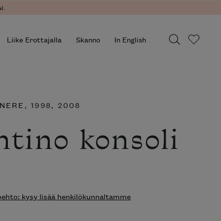
).
Liike Erottajalla
Skanno
In English
ENERE
, 1998, 2008
ntino konsoli
hto: kysy lisää henkilökunnaltamme