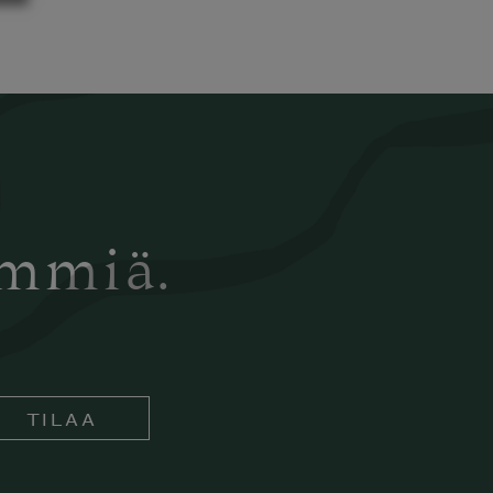
ämmiä.
TILAA