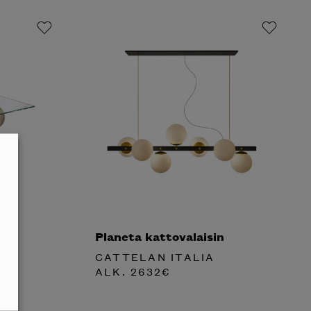
Planeta kattovalaisin
CATTELAN ITALIA
ALK.
2632
€