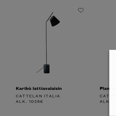
Karibù lattiavalaisin
Planeta
CATTELAN ITALIA
CATTE
ALK.
1028
€
ALK.
3