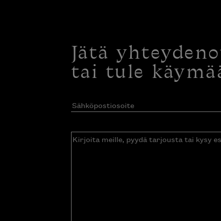
Jätä yhteyden
tai tule käymä
Sähköpostiosoite
(Pakollinen)
Kirjoita
meille,
pyydä
tarjousta
tai
kysy
esitettä