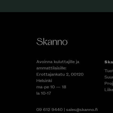
Avoinna kuluttajille ja
Sk
ammattilaisille:
Tuo
Erottajankatu 2, 00120
Suun
Helsinki
Proj
ma-pe 10 — 18
Liik
la 10-17
09 612 9440
|
sales@skanno.fi