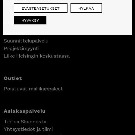
09 612 9440
|
sales@skanno.fi
EVÄSTEASETUKSET
HYLKÄÄ
HYVÄKSY
Skanno
Tuotteet
Suunnittelupalvelu
Projektimyynti
Liike Helsingin keskustassa
Outlet
Poistuvat mallikappaleet
Asiakaspalvelu
Tietoa Skannosta
Yhteystiedot ja tiimi