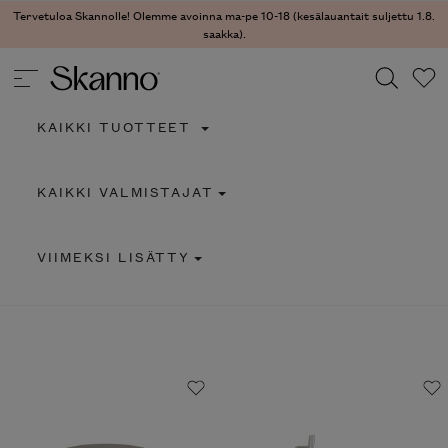
Tervetuloa Skannolle! Olemme avoinna ma-pe 10-18 (kesälauantait suljettu 1.8.
saakka).
KAIKKI TUOTTEET
Haku
KAIKKI VALMISTAJAT
Type 2 or more characters for results.
VIIMEKSI LISÄTTY