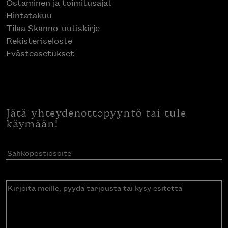
Ostaminen ja toimitusajat
Hintatakuu
Tilaa Skanno-uutiskirje
Rekisteriseloste
Evästeasetukset
Jätä yhteydenottopyyntö tai tule
käymään!
Sähköpostiosoite
(Pakollinen)
Kirjoita
meille,
pyydä
tarjousta