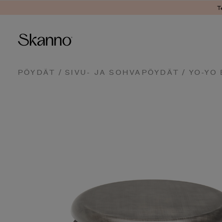
T
Haku
PÖYDÄT
/
SIVU- JA SOHVAPÖYDÄT
/ YO-YO
Type 2 or more characters fo