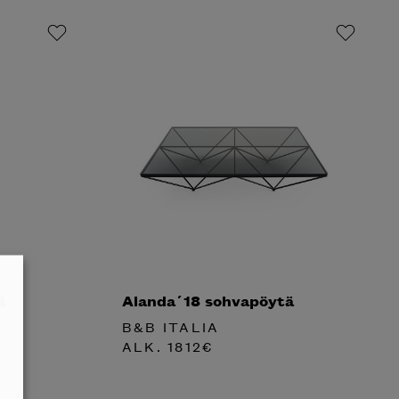
ä
Alanda´18 sohvapöytä
B&B ITALIA
ALK.
1812
€