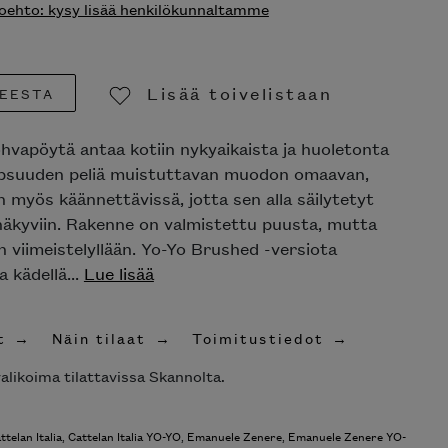
ehto: kysy lisää henkilökunnaltamme
Lisää toivelistaan
EESTA
Poista toivelistasta
hvapöytä antaa kotiin nykyaikaista ja huoletonta
lapsuuden peliä muistuttavan muodon omaavan,
 myös käännettävissä, jotta sen alla säilytetyt
näkyviin. Rakenne on valmistettu puusta, mutta
 viimeistelyllään. Yo-Yo Brushed -versiota
 kädellä...
Lue lisää
t
Näin tilaat
Toimitustiedot
alikoima tilattavissa Skannolta.
ttelan Italia
,
Cattelan Italia YO-YO
,
Emanuele Zenere
,
Emanuele Zenere YO-