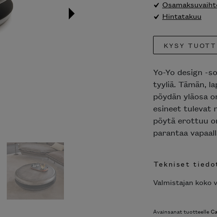
Osamaksuvaihto
Hintatakuu
KYSY TUOTT
Yo-Yo design -so
tyyliä. Tämän, 
pöydän yläosa on
esineet tulevat 
pöytä erottuu on
parantaa vapaalla
Tekniset tiedo
Valmistajan koko v
Avainsanat tuotteelle
Ca