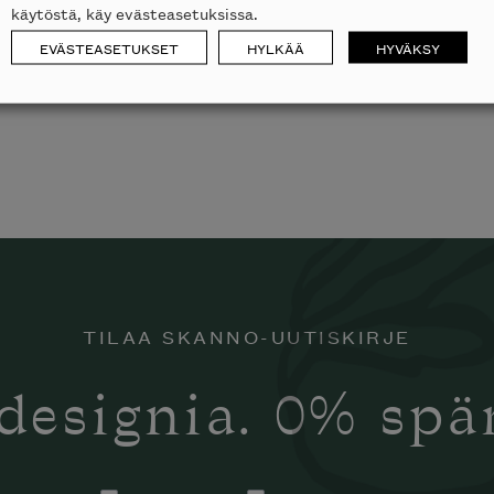
käytöstä, käy evästeasetuksissa.
EVÄSTEASETUKSET
HYLKÄÄ
HYVÄKSY
TILAA SKANNO-UUTISKIRJE
designia. 0% sp