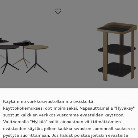
Käytämme verkkosivustollamme evästeitä
ivupöytä
Postmoderne yöpöyt
käyttökokemuksesi optimoimiseksi. Napsauttamalla "Hyväksy"
TALIA
LIGNE ROSET
suostut kaikkien verkkosivustomme evästeiden käyttöön.
983
€
ALK.
1314
€
Valitsemalla "Hylkää" sallit ainoastaan välttämättömien
evästeiden käytön, jolloin kaikkia sivuston toiminnallisuuksia ei
pystytä suorittamaan. Jos haluat poistaa joitakin evästeitä