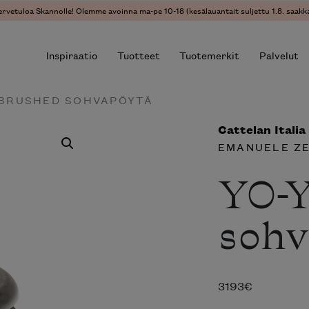
ervetuloa Skannolle! Olemme avoinna ma-pe 10-18 (kesälauantait suljettu 1.8. saakka
Inspiraatio
Tuotteet
Tuotemerkit
Palvelut
 BRUSHED SOHVAPÖYTÄ
Cattelan Italia
r results.
EMANUELE Z
YO-
sohv
3193
€