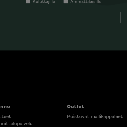
Kuluttajille
Ammattilaisille
anno
Outlet
tteet
Poistuvat mallikappaleet
nittelupalvelu