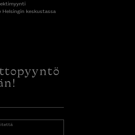
ektimyynti
e Helsingin keskustassa
ottopyyntö
än!