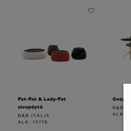
Fat-Fat & Lady-Fat
Cozy s
sivupöytä
B&B I
ALK.
1
B&B ITALIA
ALK.
1377
€