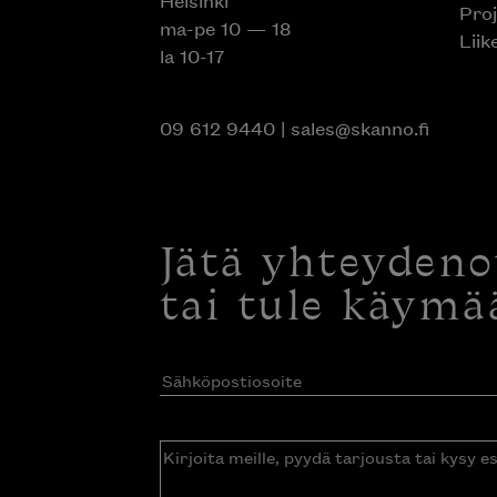
Helsinki
Proj
ma-pe 10 — 18
Liik
la 10-17
09 612 9440
|
sales@skanno.fi
Jätä yhteyden
tai tule käymä
Sähköpostiosoite
(Pakollinen)
Kirjoita
meille,