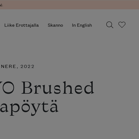
).
Liike Erottajalla
Skanno
In English
ENERE
, 2022
YO Brushed
apöytä