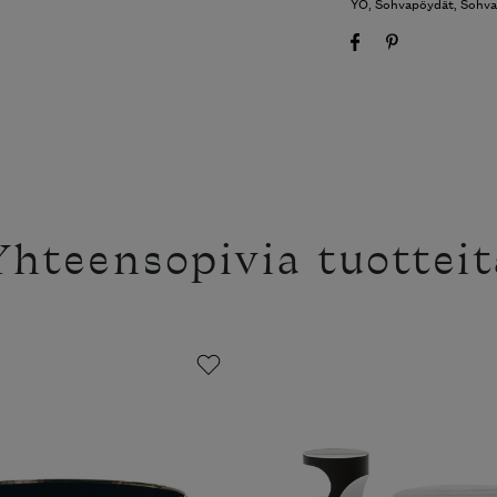
YO
,
Sohvapöydät
,
Sohva
Yhteensopivia tuotteit