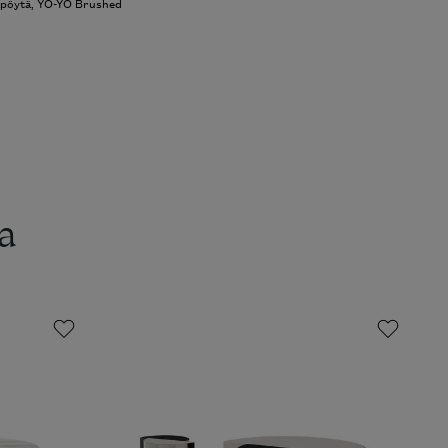
pöytä
,
YO-YO Brushed
a