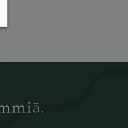
ämmiä.