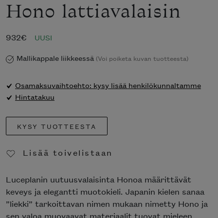
Hono lattiavalaisin
932
€
UUSI
Mallikappale liikkeessä
(Voi poiketa kuvan tuotteesta)
Osamaksuvaihtoehto: kysy lisää henkilökunnaltamme
Hintatakuu
KYSY TUOTTEESTA
Lisää toivelistaan
Poista toivelistasta
Luceplanin uutuusvalaisinta Honoa määrittävät
keveys ja elegantti muotokieli. Japanin kielen sanaa
”liekki” tarkoittavan nimen mukaan nimetty Hono ja
sen valoa muovaavat materiaalit tuovat mieleen