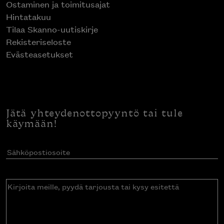
Ostaminen ja toimitusajat
Hintatakuu
Tilaa Skanno-uutiskirje
Rekisteriseloste
Evästeasetukset
Jätä yhteydenottopyyntö tai tule
käymään!
Sähköpostiosoite
(Pakollinen)
Kirjoita
meille,
pyydä
tarjousta