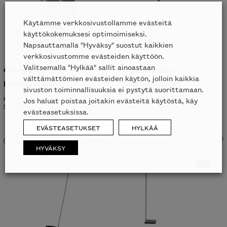
Käytämme verkkosivustollamme evästeitä
käyttökokemuksesi optimoimiseksi.
Napsauttamalla "Hyväksy" suostut kaikkien
verkkosivustomme evästeiden käyttöön.
Valitsemalla "Hylkää" sallit ainoastaan
Gweilo Qin Pe
Dimensions
välttämättömien evästeiden käytön, jolloin kaikkia
lattiavalaisin
lattiavalaisin
sivuston toiminnallisuuksia ei pystytä suorittamaan.
PARACHILNA
LIGNE ROSET
Jos haluat poistaa joitakin evästeitä käytöstä, käy
2079
€
1886
€
evästeasetuksissa.
EVÄSTEASETUKSET
HYLKÄÄ
Liikkeessä
HYVÄKSY