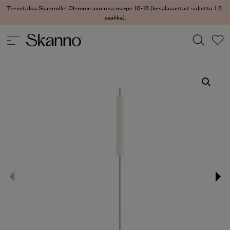
Tervetuloa Skannolle! Olemme avoinna ma-pe 10-18 (kesälauantait suljettu 1.8.
saakka).
VALAISIMET
/
LATTIAVALAISIMET
/ HONO LATTIAVALAISIN
Haku
Type 2 or more characters for results.