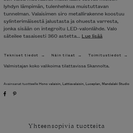
lyhdyn lämpimän, tulenhehkua muistuttavan
tunnelman. Valaisimen siro metallirakenne koostuu
sylinterimäisestä jalustasta ja ohuesta varresta,
jonka sisään on integroitu LED-valonlähde. Valo
säteilee tasaisesti 360 astetta...
Lue lisää
Tekniset tiedot
Näin tilaat
Toimitustiedot
Valmistajan koko valikoima tilattavissa Skannolta.
Avainsanat tuotteelle
Hono valaisin
,
Lattiavalaisin
,
Luceplan
,
Mandalaki Studio
Yhteensopivia tuotteita