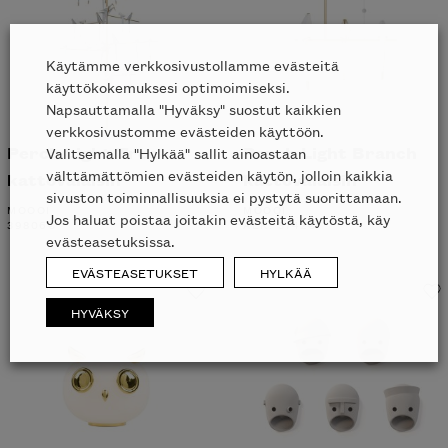
Käytämme verkkosivustollamme evästeitä
käyttökokemuksesi optimoimiseksi.
Napsauttamalla "Hyväksy" suostut kaikkien
verkkosivustomme evästeiden käyttöön.
Perch Light Tree
Perch Light Branch
Valitsemalla "Hylkää" sallit ainoastaan
välttämättömien evästeiden käytön, jolloin kaikkia
kattovalaisin
kattovalaisin
sivuston toiminnallisuuksia ei pystytä suorittamaan.
MOOOI
MOOOI
Jos haluat poistaa joitakin evästeitä käytöstä, käy
39806
€
ALK.
3742
€
evästeasetuksissa.
EVÄSTEASETUKSET
HYLKÄÄ
HYVÄKSY