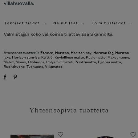
villahuovalla.
Tekniset tiedot
Näin tilaat
Toimitustiedot
Valmistajan koko valikoima tilattavissa Skannolta.
Avainsanat tuotteelle
Eteinen
,
Horizon
,
Horizon bay
,
Horizon fog
,
Horizon
lake
,
Horizon sunrise
,
Keittiö
,
Kuviollinen matto
,
Kuviomatto
,
Makuuhuone
,
Matot
,
Moooi
,
Olohuone
,
Polyamidimatot
,
Printtimatto
,
Pyöreä matto
,
Ruokahuone
,
Työhuone
,
Villamatot
Yhteensopivia tuotteita