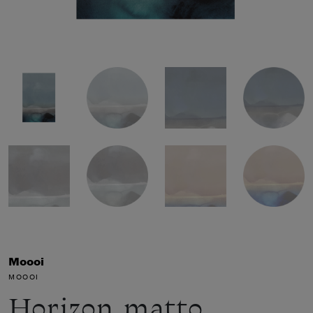
Moooi
MOOOI
Horizon matto