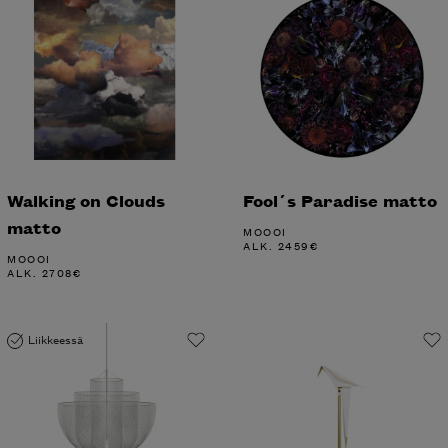
Walking on Clouds
Fool´s Paradise matto
matto
MOOOI
ALK.
2459
€
MOOOI
ALK.
2708
€
Liikkeessä