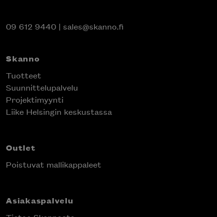
09 612 9440
|
sales@skanno.fi
Skanno
Tuotteet
Suunnittelupalvelu
Projektimyynti
Liike Helsingin keskustassa
Outlet
Poistuvat mallikappaleet
Asiakaspalvelu
Tietoa Skannosta