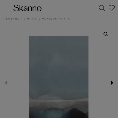
TEKSTIILIT
/
MATOT
/ HORIZON MATTO
Haku
Type 2 or more characters for results.