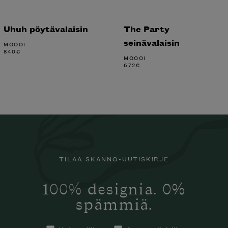
Uhuh pöytävalaisin
The Party
seinävalaisin
MOOOI
840
€
MOOOI
672
€
TILAA SKANNO-UUTISKIRJE
100% designia. 0%
spämmiä.