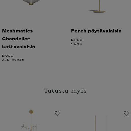
Meshmatics
Perch pöytävalaisin
Chandelier
MOOOI
1879
€
kattovalaisin
MOOOI
ALK.
2993
€
Tutustu myös