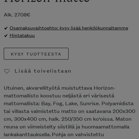
Alk.
2708
€
Osamaksuvaihtoehto: kysy lisää henkilökunnaltamme
Hintatakuu
KYSY TUOTTEESTA
Lisää toivelistaan
Poista toivelistasta
Utuinen, akvarellityötä muistuttava Horizon-
mattomallisto koostuu neljästä eri värisestä
mattomallista: Bay, Fog, Lake, Sunrise. Polyamidista
tai villasta valmistettu matto on saatavana 200x300
cm, 300x400 cm, halk. 250/350 cm ko'oissa. Maton
reuna on viimeistelty siistillä ja huomaamattomalla
lankakanttauksella. Pohja on vahvistettu