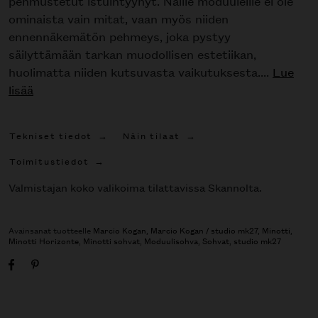
pehmustetut istuintyynyt. Näille moduuleille ei ole
ominaista vain mitat, vaan myös niiden
ennennäkemätön pehmeys, joka pystyy
säilyttämään tarkan muodollisen estetiikan,
huolimatta niiden kutsuvasta vaikutuksesta....
Lue
lisää
Tekniset tiedot
Näin tilaat
Toimitustiedot
Valmistajan koko valikoima tilattavissa Skannolta.
Avainsanat tuotteelle
Marcio Kogan
,
Marcio Kogan / studio mk27
,
Minotti
,
Minotti Horizonte
,
Minotti sohvat
,
Moduulisohva
,
Sohvat
,
studio mk27