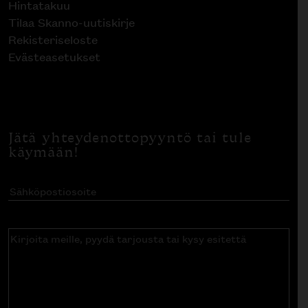
Hintatakuu
Tilaa Skanno-uutiskirje
Rekisteriseloste
Evästeasetukset
Jätä yhteydenottopyyntö tai tule
käymään!
Sähköpostiosoite
(Pakollinen)
Kirjoita
meille,
pyydä
tarjousta
tai