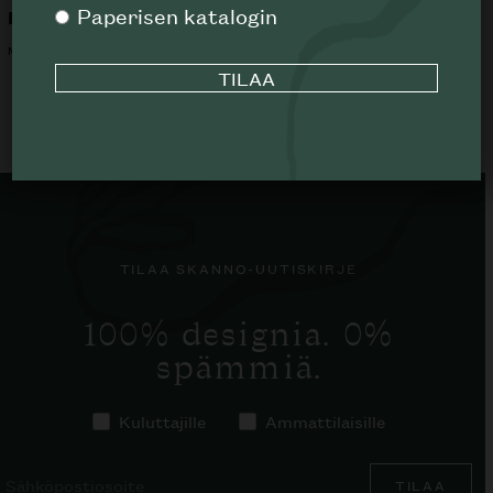
Paperisen katalogin
Hamilton sohva
Eda-Mame divaani
MINOTTI
B&B ITALIA
ALK.
6744
€
TILAA SKANNO-UUTISKIRJE
100% designia. 0%
spämmiä.
Kuluttajille
Ammattilaisille
TILAA