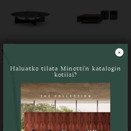
Lido sohvapöytä
Solid sohvapöytä
×
MINOTTI
MINOTTI
Haluatko tilata Minotti’n katalogin
kotiisi?
Tutustu myös