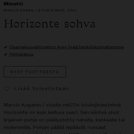
Minotti
MARCIO KOGAN / STUDIO MK27
, 2022
Horizonte sohva
Osamaksuvaihtoehto: kysy lisää henkilökunnaltamme
Hintatakuu
KYSY TUOTTEESTA
Lisää toivelistaan
Poista toivelistasta
Marcio Koganin / studio mk27:n istuinjärjestelmä
Horizonte on kuin kelluva saari. Sen kiinteä ohut
linjainen pohja on päällystetty nahalla, kankaalla tai
molemmilla. Pohjan päällä lepäävät runsaat