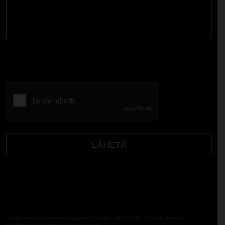
CAPTCHA
Tämän sivun lomakkeet on suojannut Googlen reCAPTCHA. Tutustu palvelun
käyttöehtoihin
ja
tietosuojalausekkeeseen