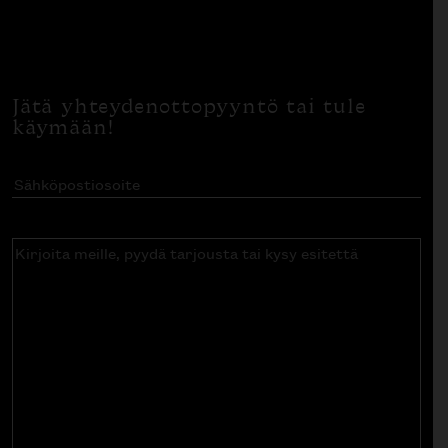
Jätä yhteydenottopyyntö tai tule
käymään!
Sähköpostiosoite
(Pakollinen)
Kirjoita
meille,
pyydä
tarjousta
tai
kysy
esitettä