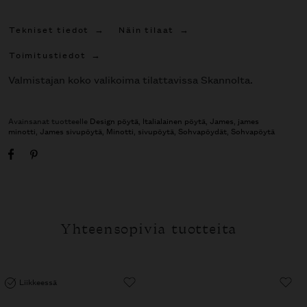
Tekniset tiedot
Näin tilaat
Toimitustiedot
Valmistajan koko valikoima tilattavissa Skannolta.
Avainsanat tuotteelle
Design pöytä
,
Italialainen pöytä
,
James
,
james
minotti
,
James sivupöytä
,
Minotti
,
sivupöytä
,
Sohvapöydät
,
Sohvapöytä
Yhteensopivia tuotteita
Liikkeessä