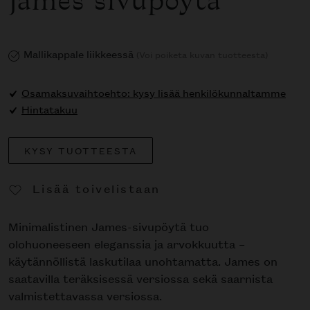
James sivupöytä
Mallikappale liikkeessä
(Voi poiketa kuvan tuotteesta)
Osamaksuvaihtoehto: kysy lisää henkilökunnaltamme
Hintatakuu
KYSY TUOTTEESTA
Lisää toivelistaan
Poista toivelistasta
Minimalistinen James-sivupöytä tuo
olohuoneeseen eleganssia ja arvokkuutta –
käytännöllistä laskutilaa unohtamatta. James on
saatavilla teräksisessä versiossa sekä saarnista
valmistettavassa versiossa.