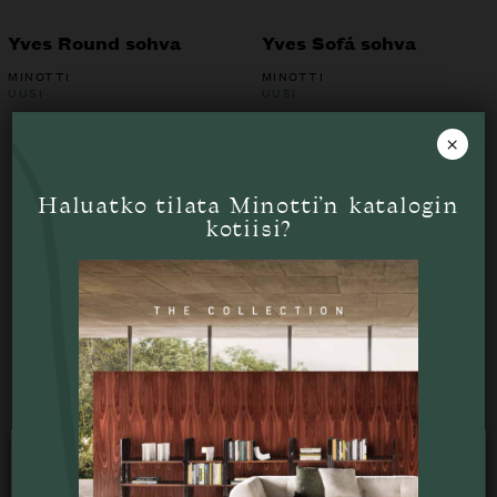
Yves Round sohva
Yves Sofá sohva
MINOTTI
MINOTTI
UUSI
UUSI
×
Haluatko tilata Minotti’n katalogin
Tutustu myös
kotiisi?
Liikkeessä
Käytämme verkkosivustollamme evästeitä