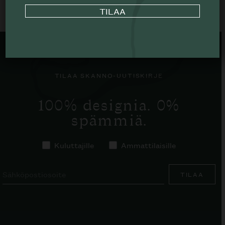
TILAA SKANNO-UUTISKIRJE
100% designia. 0%
spämmiä.
Kuluttajille
Ammattilaisille
TILAA