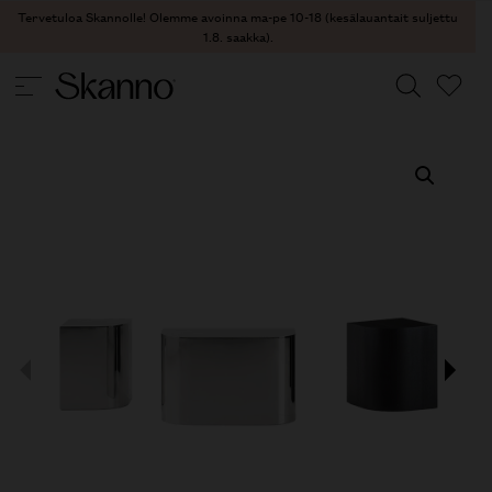
Tervetuloa Skannolle! Olemme avoinna ma-pe 10-18 (kesälauantait suljettu
1.8. saakka).
PÖYDÄT
/
SIVU- JA SOHVAPÖYDÄT
/ JAMES SIVUPÖYTÄ
Haku
Type 2 or more characters for results.