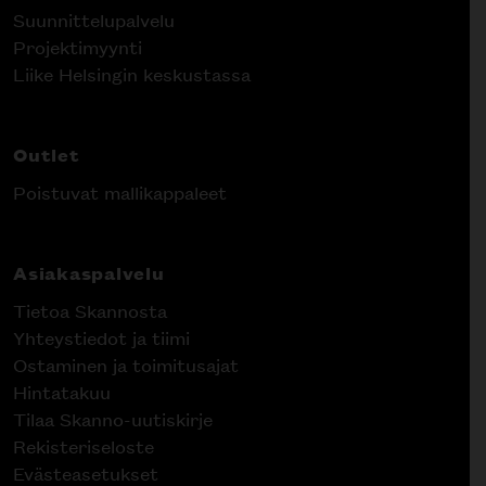
Suunnittelupalvelu
Projektimyynti
Liike Helsingin keskustassa
Outlet
Poistuvat mallikappaleet
Asiakaspalvelu
Tietoa Skannosta
Yhteystiedot ja tiimi
Ostaminen ja toimitusajat
Hintatakuu
Tilaa Skanno-uutiskirje
Rekisteriseloste
Evästeasetukset