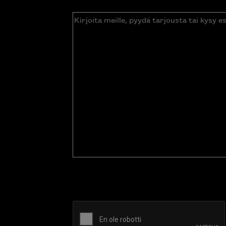
Kirjoita
meille,
pyydä
tarjousta
tai
kysy
esitettä
CAPTCHA