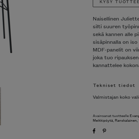
KYSY TUOTTE
Naisellinen Juliet
silti suuren työpi
sekä kannen alle p
sisäpinnalla on iso
MDF-panelit on viim
joka tuo ripauksen
kannattelee kokona
Tekniset tiedot
Valmistajan koko val
Avainsanat tuotteelle
Evang
Meikkipöytä
,
Ranskalainen
,