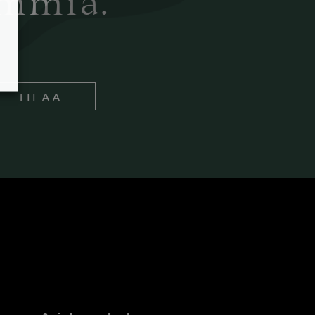
ämmiä.
TILAA