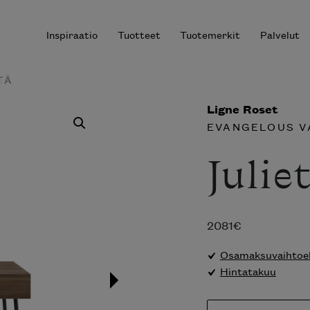
Inspiraatio
Tuotteet
Tuotemerkit
Palvelut
TÄ
Ligne Roset
EVANGELOUS V
r results.
Julie
2081
€
Osamaksuvaihtoeh
Hintatakuu