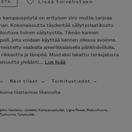
Lisää toivelistaan
ESTA
Poista toivelistasta
te-kampauspöytä on erityisen siro mutta tarjoaa
nnan. Kokonaisuutta täydentää säilytyslaatikosto
iiloutuva toinen säilytystila. Tämän kannen
 peili, jota voidaan käyttää kannen ollessa avoinna.
eistelty vaalealla amerikkalaisella pähkinäviilulla,
 rikkautta ja lämpöä. Mustaksi lakattu teräsjalusta
isuutta ylväästi....
Lue lisää
Näin tilaat
Toimitustiedot
ikoima tilattavissa Skannolta.
elos Vasileiou
,
Juliette
,
Kampauspöydät
,
Ligne Roset
,
Makuuhuone
,
Työhuone
,
Työpöydät