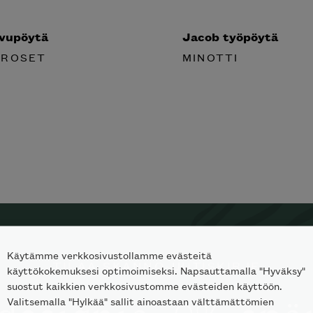
ivupöytä
Jacob työpöytä
 ROSET
MINOTTI
Käytämme verkkosivustollamme evästeitä
TILAA SKANNO-UUTISKIRJE
käyttökokemuksesi optimoimiseksi. Napsauttamalla "Hyväksy"
suostut kaikkien verkkosivustomme evästeiden käyttöön.
Valitsemalla "Hylkää" sallit ainoastaan välttämättömien