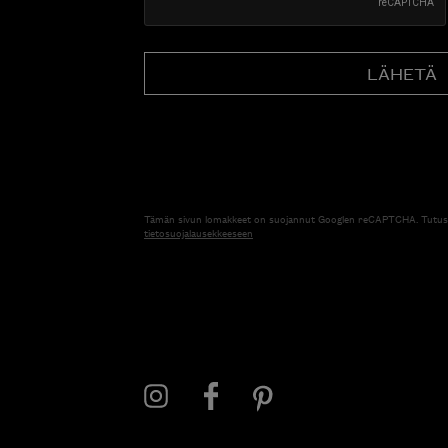
Tämän sivun lomakkeet on suojannut Googlen reCAPTCHA. Tutus
tietosuojalausekkeeseen