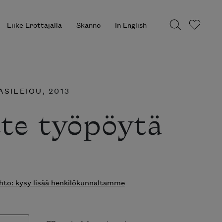
Liike Erottajalla
Skanno
In English
ASILEIOU
, 2013
tte työpöytä
to: kysy lisää henkilökunnaltamme