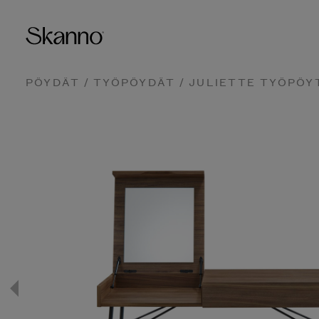
PÖYDÄT
/
TYÖPÖYDÄT
/ JULIETTE TYÖPÖY
Haku
Type 2 or more characters fo