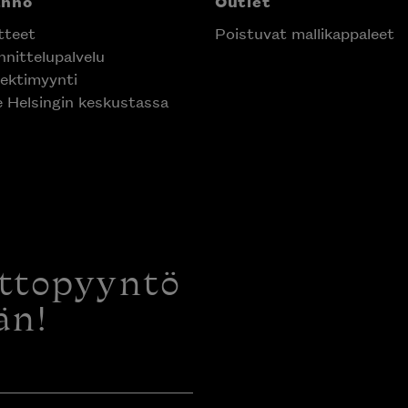
anno
Outlet
tteet
Poistuvat mallikappaleet
nittelupalvelu
ektimyynti
e Helsingin keskustassa
ottopyyntö
än!