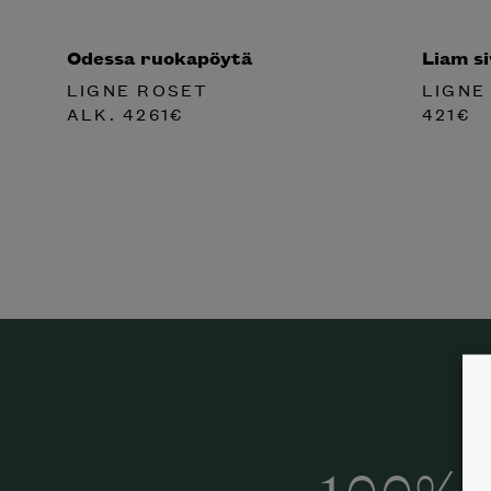
Odessa ruokapöytä
Liam s
LIGNE ROSET
LIGNE
ALK.
4261
€
421
€