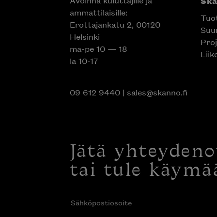
Avoinna kuluttajille ja
Sk
ammattilaisille:
Tuo
Erottajankatu 2, 00120
Suun
Helsinki
Proj
ma-pe 10 — 18
Liik
la 10-17
09 612 9440
|
sales@skanno.fi
Jätä yhteyden
tai tule käymä
Sähköpostiosoite
(Pakollinen)