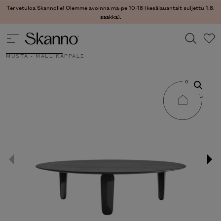
Tervetuloa Skannolle! Olemme avoinna ma-pe 10-18 (kesälauantait suljettu 1.8.
saakka).
DESIGNVARASTO
/
MALLIKAPPALEET
/ KUYU SOHVAPÖYTÄ,
MUSTA - MALLIKAPPALE
Haku
Type 2 or more characters for results.