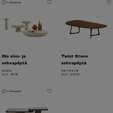
Liikkeessä
Olo sivu- ja
Twist Stone
sohvapöytä
sohvapöytä
MOGG
ZEITRAUM
ALK.
801
€
ALK.
2190
€
Liikkeessä