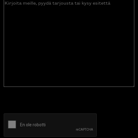
Kirjoita
meille,
pyydä
tarjousta
tai
kysy
esitettä
CAPTCHA