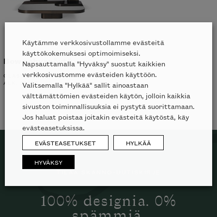
Käytämme verkkosivustollamme evästeitä
käyttökokemuksesi optimoimiseksi.
Bow sohvapöytä
Napsauttamalla "Hyväksy" suostut kaikkien
verkkosivustomme evästeiden käyttöön.
CLASSICON
ALK.
2514
€
Valitsemalla "Hylkää" sallit ainoastaan
välttämättömien evästeiden käytön, jolloin kaikkia
sivuston toiminnallisuuksia ei pystytä suorittamaan.
Jos haluat poistaa joitakin evästeitä käytöstä, käy
evästeasetuksissa.
EVÄSTEASETUKSET
HYLKÄÄ
HYVÄKSY
TILAA SKANNO-UUTISKIRJE
100% designia. 0%
spämmiä.