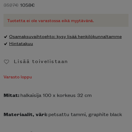
Alkuperäinen
Nykyinen
3527
€
1058
€
hinta
hinta
oli:
on:
Tuotetta ei ole varastossa eikä myytävänä.
3527€.
1058€.
Osamaksuvaihtoehto: kysy lisää henkilökunnaltamme
Hintatakuu
Lisää toivelistaan
Poista toivelistasta
Varasto loppu
Mitat:
halkaisija 100 x korkeus 32 cm
Materiaalit, väri:
petsattu tammi, graphite black