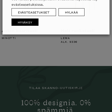
evästeasetuksissa.
EVÄSTEASETUKSET
HYLKÄÄ
HYVÄKSY
Aston baarituoli
Hati ruokatuoli
MINOTTI
LEMA
ALK.
933
€
TILAA SKANNO-UUTISKIRJE
100% designia. 0%
spämmiä.