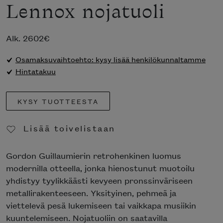
Lennox nojatuoli
Alk.
2602
€
Osamaksuvaihtoehto: kysy lisää henkilökunnaltamme
Hintatakuu
KYSY TUOTTEESTA
Lisää toivelistaan
Poista toivelistasta
Gordon Guillaumierin retrohenkinen luomus
modernilla otteella, jonka hienostunut muotoilu
yhdistyy tyylikkäästi kevyeen pronssinväriseen
metallirakenteeseen. Yksityinen, pehmeä ja
viettelevä pesä lukemiseen tai vaikkapa musiikin
kuuntelemiseen. Nojatuoliin on saatavilla