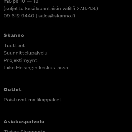
ma-pe 10 — 18
(suljettu kesälauantaisin välillä 27.6.-1.8.)
09 612 9440
|
sales@skanno.fi
Skanno
Tuotteet
Suunnittelupalvelu
Projektimyynti
Liike Helsingin keskustassa
Outlet
Poistuvat mallikappaleet
Asiakaspalvelu
Tietoa Skannosta