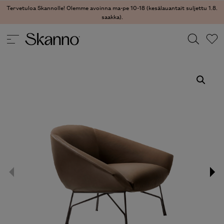
Tervetuloa Skannolle! Olemme avoinna ma-pe 10-18 (kesälauantait suljettu 1.8.
saakka).
TUOLIT
/
NOJATUOLIT
/ LENNOX NOJATUOLI
Haku
Type 2 or more characters for results.