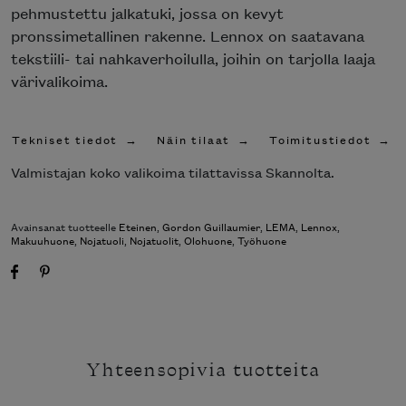
pehmustettu jalkatuki, jossa on kevyt
pronssimetallinen rakenne. Lennox on saatavana
tekstiili- tai nahkaverhoilulla, joihin on tarjolla laaja
värivalikoima.
Tekniset tiedot
Näin tilaat
Toimitustiedot
Valmistajan koko valikoima tilattavissa Skannolta.
Avainsanat tuotteelle
Eteinen
,
Gordon Guillaumier
,
LEMA
,
Lennox
,
Makuuhuone
,
Nojatuoli
,
Nojatuolit
,
Olohuone
,
Työhuone
Yhteensopivia tuotteita