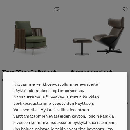
Tape "Cord" ulkotuoli
Almora nojatuoli
MINOTTI
B&B ITALIA
Käytämme verkkosivustollamme evästeitä
ALK.
9953
€
käyttökokemuksesi optimoimiseksi.
Napsauttamalla "Hyväksy" suostut kaikkien
verkkosivustomme evästeiden käyttöön.
Valitsemalla "Hylkää" sallit ainoastaan
välttämättömien evästeiden käytön, jolloin kaikkia
sivuston toiminnallisuuksia ei pystytä suorittamaan.
Jos haluat poistaa joitakin evästeitä käytöstä, käy