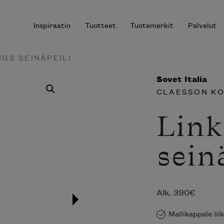
Inspiraatio
Tuotteet
Tuotemerkit
Palvelut
NGS SEINÄPEILI
Sovet Italia
CLAESSON KO
r results.
Link
sein
Alk.
390
€
Mallikappale li