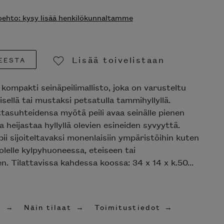
ehto: kysy lisää henkilökunnaltamme
Lisää toivelistaan
EESTA
Poista toivelistasta
kompakti seinäpeilimallisto, joka on varusteltu
isellä tai mustaksi petsatulla tammihyllyllä.
asuhteidensa myötä peili avaa seinälle pienen
a heijastaa hyllyllä olevien esineiden syvyyttä.
ii sijoiteltavaksi monenlaisiin ympäristöihin kuten
olelle kylpyhuoneessa, eteiseen tai
 Tilattavissa kahdessa koossa: 34 x 14 x k.50...
t
Näin tilaat
Toimitustiedot