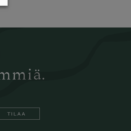
ämmiä.
TILAA