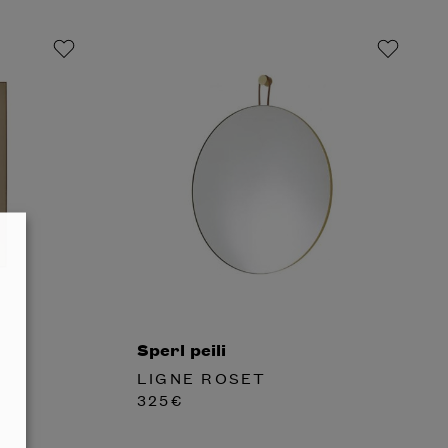
Sperl peili
LIGNE ROSET
325
€