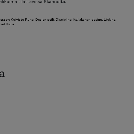
alikoima tilattavissa Skannolta.
aesson Koivisto Rune
,
Design peili
,
Discipline
,
Italialainen design
,
Linking
vet Italia
a