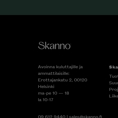
Avoinna kuluttajille ja
Sk
ammattilaisille:
Tuo
Erottajankatu 2, 00120
Suun
Helsinki
Proj
ma-pe 10 — 18
Liik
la 10-17
09 612 9440
|
sales@skanno.fi