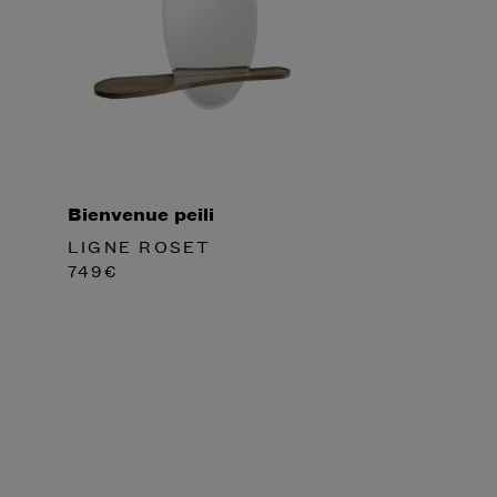
Bienvenue peili
LIGNE ROSET
749
€