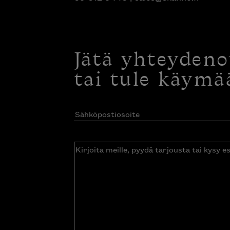
Jätä yhteyden
tai tule käymä
Sähköpostiosoite
(Pakollinen)
Kirjoita
meille,
pyydä
tarjousta
tai
kysy
esitettä