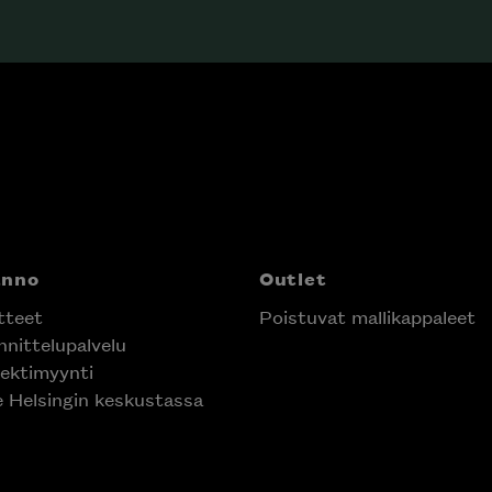
anno
Outlet
tteet
Poistuvat mallikappaleet
nittelupalvelu
ektimyynti
e Helsingin keskustassa