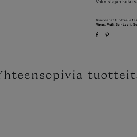
Valmistajan koko v
Avainsanat tuotteelle
Cl
Rings
,
Peili
,
Seinäpeili
,
So
Yhteensopivia tuotteit