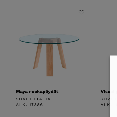
Maya ruokapöydät
Visual p
SOVET ITALIA
SOVET
ALK.
1738
€
ALK.
1