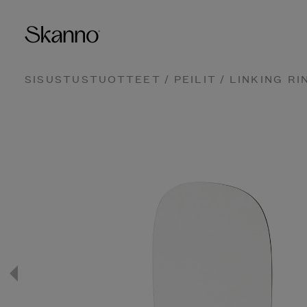
SISUSTUSTUOTTEET
/
PEILIT
/ LINKING RI
Haku
Type 2 or more characters fo