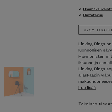
Osamaksuvaihto
Hintatakuu
KYSY TUOTT
Linking Rings on 
luonnollisen sävy
Harmonisten mitt
ikkunan ja samall
Linking Rings sop
allaskaapin yläpu
makuuhuoneeseen.
Lue lisää
Tekniset tiedo