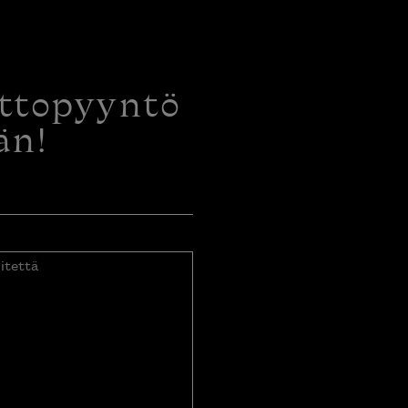
ottopyyntö
än!