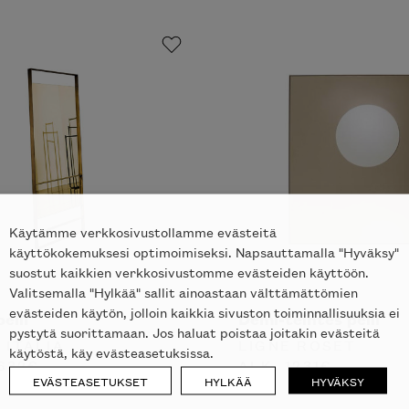
Käytämme verkkosivustollamme evästeitä
käyttökokemuksesi optimoimiseksi. Napsauttamalla "Hyväksy"
suostut kaikkien verkkosivustomme evästeiden käyttöön.
Valitsemalla "Hylkää" sallit ainoastaan välttämättömien
evästeiden käytön, jolloin kaikkia sivuston toiminnallisuuksia ei
eili
Demi-teintes peili
pystytä suorittamaan. Jos haluat poistaa joitakin evästeitä
 ITALIA
LIGNE ROSET
käytöstä, käy evästeasetuksissa.
632
€
ALK.
1231
€
EVÄSTEASETUKSET
HYLKÄÄ
HYVÄKSY