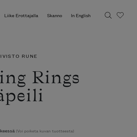
Liike Erottajalla
Skanno
In English
IVISTO RUNE
ing Rings
äpeili
ikkeessä
(Voi poiketa kuvan tuotteesta)