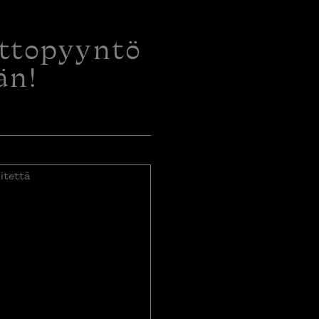
ottopyyntö
än!