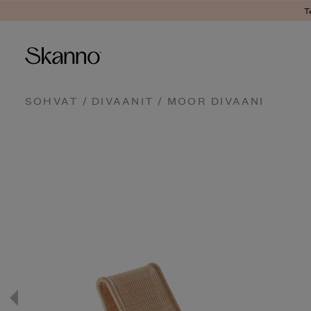
T
Haku
SOHVAT
/
DIVAANIT
/ MOOR DIVAANI
Type 2 or more characters fo