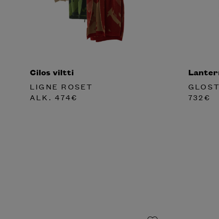
Cilos viltti
Lantern
LIGNE ROSET
GLOS
ALK.
474
€
732
€