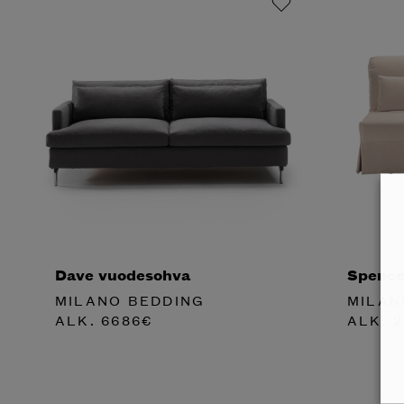
Dave vuodesohva
Spence
MILANO BEDDING
MILAN
ALK.
6686
€
ALK.
2