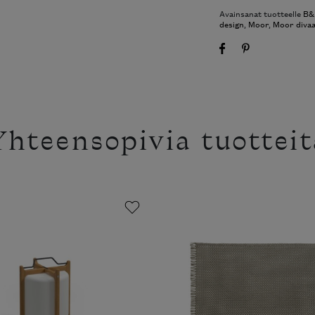
Avainsanat tuotteelle
B&B
design
,
Moor
,
Moor divaa
Yhteensopivia tuotteit