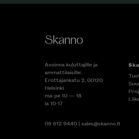
Avoinna kuluttajille ja
Sk
ammattilaisille:
Tuo
Erottajankatu 2, 00120
Suun
Helsinki
Proj
ma-pe 10 — 18
Liik
la 10-17
09 612 9440
|
sales@skanno.fi