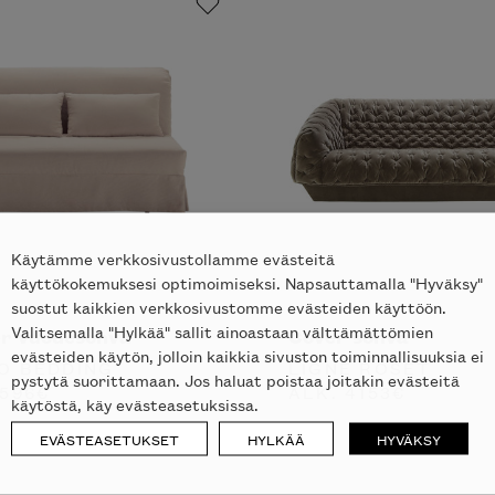
Käytämme verkkosivustollamme evästeitä
käyttökokemuksesi optimoimiseksi. Napsauttamalla "Hyväksy"
suostut kaikkien verkkosivustomme evästeiden käyttöön.
Valitsemalla "Hylkää" sallit ainoastaan välttämättömien
r vuodesohva
Cover sohva
evästeiden käytön, jolloin kaikkia sivuston toiminnallisuuksia ei
O BEDDING
LIGNE ROSET
pystytä suorittamaan. Jos haluat poistaa joitakin evästeitä
596
€
ALK.
4153
€
käytöstä, käy evästeasetuksissa.
EVÄSTEASETUKSET
HYLKÄÄ
HYVÄKSY