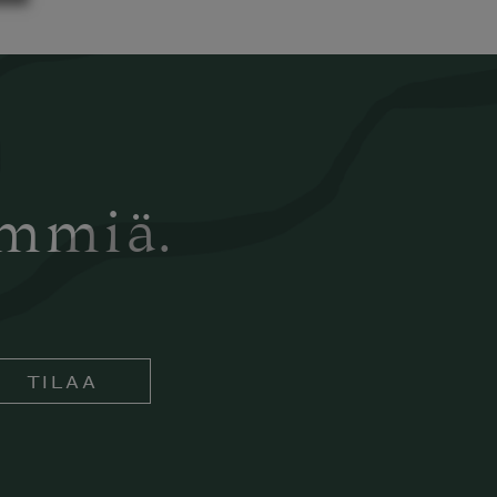
ämmiä.
TILAA