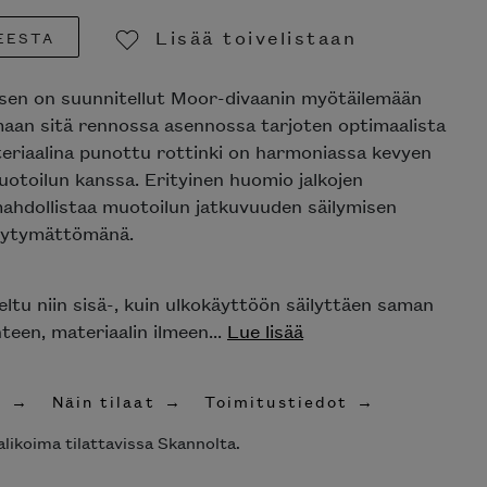
Lisää toivelistaan
EESTA
Poista toivelistasta
sen on suunnitellut Moor-divaanin myötäilemään
maan sitä rennossa asennossa tarjoten optimaalista
riaalina punottu rottinki on harmoniassa kevyen
uotoilun kanssa. Erityinen huomio jalkojen
ahdollistaa muotoilun jatkuvuuden säilymisen
keytymättömänä.
ltu niin sisä-, kuin ulkokäyttöön säilyttäen saman
teen, materiaalin ilmeen...
Lue lisää
t
Näin tilaat
Toimitustiedot
likoima tilattavissa Skannolta.