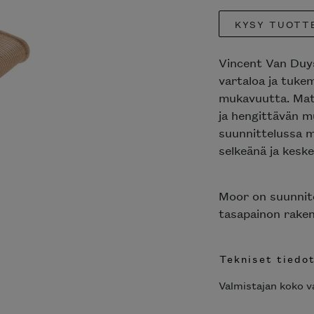
KYSY TUOTT
Vincent Van Duy
vartaloa ja tuke
mukavuutta. Mate
ja hengittävän m
suunnittelussa m
selkeänä ja kes
Moor on suunnite
tasapainon raken
Tekniset tiedo
Valmistajan koko va