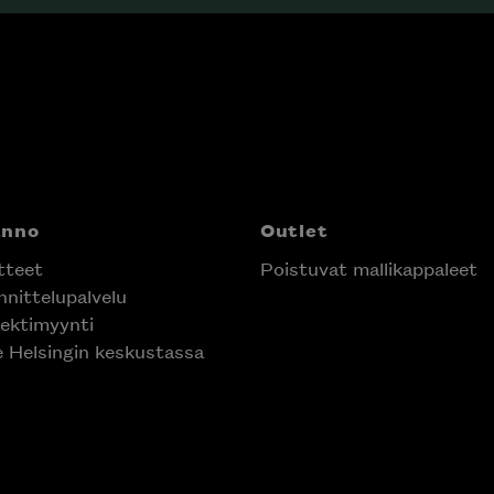
anno
Outlet
tteet
Poistuvat mallikappaleet
nittelupalvelu
ektimyynti
e Helsingin keskustassa