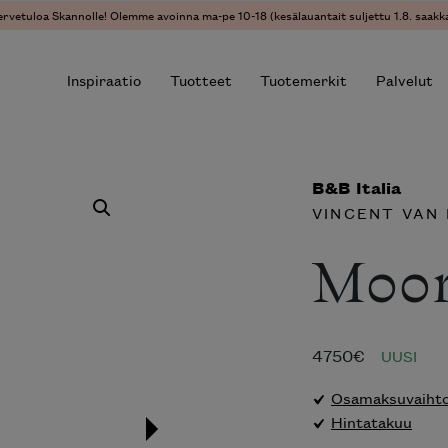
ervetuloa Skannolle! Olemme avoinna ma-pe 10-18 (kesälauantait suljettu 1.8. saakka
Inspiraatio
Tuotteet
Tuotemerkit
Palvelut
B&B Italia
r results.
VINCENT VAN
Moor
4750
€
UUSI
Osamaksuvaihtoe
Hintatakuu