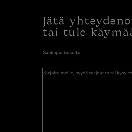
Jätä yhteyden
tai tule käymä
Sähköpostiosoite
(Pakollinen)
Kirjoita
meille,
pyydä
tarjousta
tai
kysy
esitettä