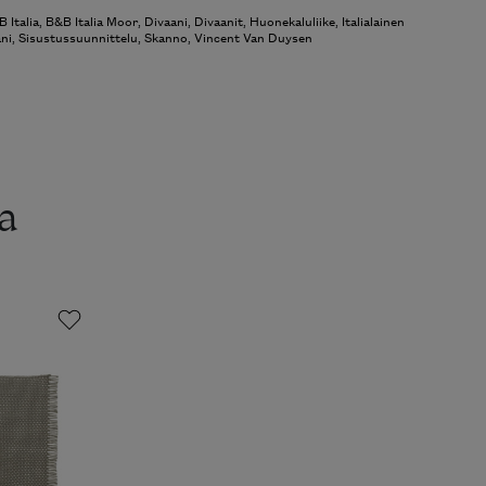
 Italia
,
B&B Italia Moor
,
Divaani
,
Divaanit
,
Huonekaluliike
,
Italialainen
ni
,
Sisustussuunnittelu
,
Skanno
,
Vincent Van Duysen
a