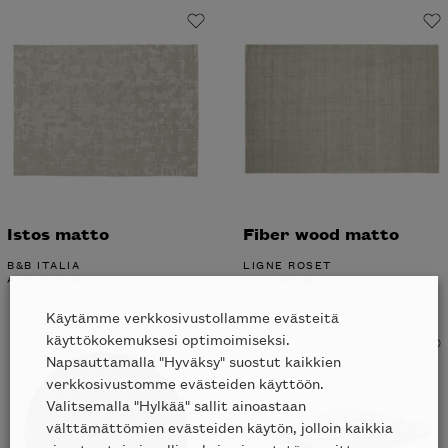
Istos matto
Fiber wood matto
B&B ITALIA
LIGNE ROSET
ALK.
5716
€
ALK.
1551
€
Käytämme verkkosivustollamme evästeitä
käyttökokemuksesi optimoimiseksi.
Napsauttamalla "Hyväksy" suostut kaikkien
verkkosivustomme evästeiden käyttöön.
Valitsemalla "Hylkää" sallit ainoastaan
välttämättömien evästeiden käytön, jolloin kaikkia