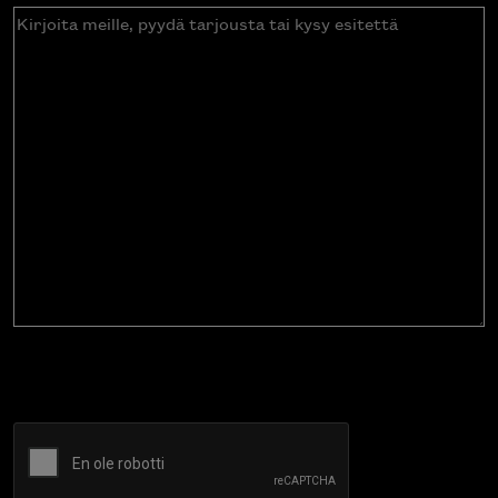
Kirjoita
meille,
pyydä
tarjousta
tai
kysy
esitettä
CAPTCHA