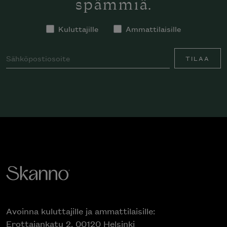
spämmiä.
Kuluttajille
Ammattilaisille
TILAA
Avoinna kuluttajille ja ammattilaisille:
Erottajankatu 2, 00120 Helsinki