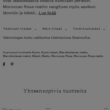
ovat laadukkaasta villasta itsestään peräisin.
Moroccan Rose-matto vangitsee myös aavikon
lämmön ja leikkii...
Lue lisää
Tekniset tiedot
Näin tilaat
Toimitustiedot
Valmistajan koko valikoima tilattavissa Skannolta.
Avainsanat tuotteelle
Kymo
,
Kymo matot
,
Marokkolainen matto
,
Marokkolaiset matot
,
Matot
,
Matto
,
Moroccan Rose
,
Moroccan Rose matto
Yhteensopivia tuotteita
Liikkeessä