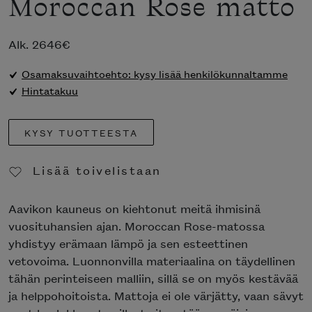
Moroccan Rose matto
Alk.
2646
€
Osamaksuvaihtoehto: kysy lisää henkilökunnaltamme
Hintatakuu
KYSY TUOTTEESTA
Lisää toivelistaan
Poista toivelistasta
Aavikon kauneus on kiehtonut meitä ihmisinä
vuosituhansien ajan. Moroccan Rose-matossa
yhdistyy erämaan lämpö ja sen esteettinen
vetovoima. Luonnonvilla materiaalina on täydellinen
tähän perinteiseen malliin, sillä se on myös kestävää
ja helppohoitoista. Mattoja ei ole värjätty, vaan sävyt