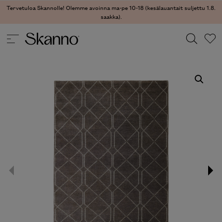
Tervetuloa Skannolle! Olemme avoinna ma-pe 10-18 (kesälauantait suljettu 1.8.
saakka).
TEKSTIILIT
/
MATOT
/ MOROCCAN ROSE MATTO
Haku
Type 2 or more characters for results.