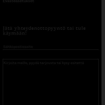
Evästeasetukset
Jätä yhteydenottopyyntö tai tule
käymään!
Sähköpostiosoite
(Pakollinen)
Kirjoita
meille,
pyydä
tarjousta
tai
kysy
esitettä