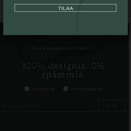
OLI:
ON:
192€.
96€.
TILAA SKANNO-UUTISKIRJE
100% designia. 0%
spämmiä.
Kuluttajille
Ammattilaisille
TILAA