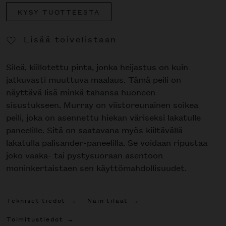
KYSY TUOTTEESTA
Lisää toivelistaan
Poista toivelistasta
Sileä, kiillotettu pinta, jonka heijastus on kuin
jatkuvasti muuttuva maalaus. Tämä peili on
näyttävä lisä minkä tahansa huoneen
sisustukseen. Murray on viistoreunainen soikea
peili, joka on asennettu hiekan väriseksi lakatulle
paneelille. Sitä on saatavana myös kiiltävällä
lakatulla palisander-paneelilla. Se voidaan ripustaa
joko vaaka- tai pystysuoraan asentoon
moninkertaistaen sen käyttömahdollisuudet.
Tekniset tiedot
Näin tilaat
Toimitustiedot