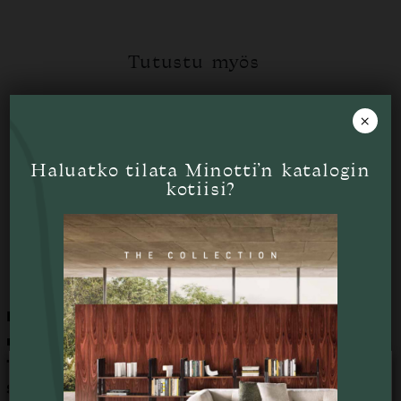
Tutustu myös
×
Haluatko tilata Minotti’n katalogin
kotiisi?
Kotori, 4 kpl setti -
Bunchy
mallikappale HUOM!
SOVET ITALIA
ALK.
120
€
Tämä tuote esillä
Skannon liikkeessä
Käytämme verkkosivustollamme evästeitä