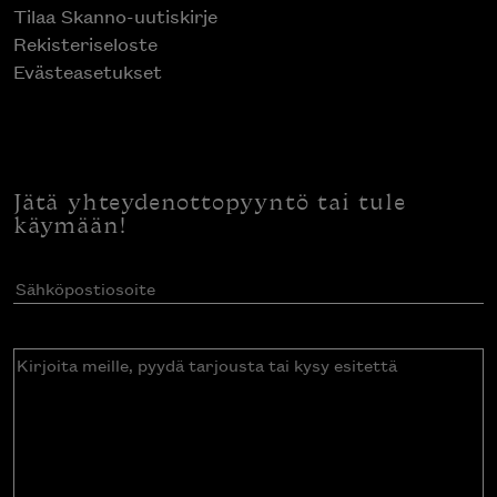
Tilaa Skanno-uutiskirje
Rekisteriseloste
Evästeasetukset
Jätä yhteydenottopyyntö tai tule
käymään!
Sähköpostiosoite
(Pakollinen)
Kirjoita
meille,
pyydä
tarjousta
tai
kysy