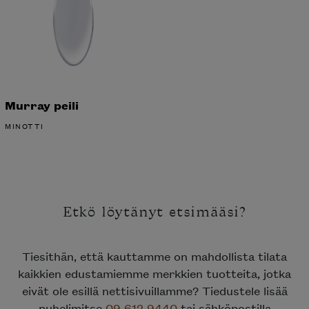
Murray peili
MINOTTI
Etkö löytänyt etsimääsi?
Tiesithän, että kauttamme on mahdollista tilata
kaikkien edustamiemme merkkien tuotteita, jotka
eivät ole esillä nettisivuillamme? Tiedustele lisää
puhelimitse
09 612 9440
tai sähköpostilla