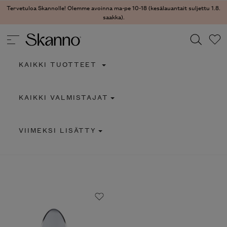
Tervetuloa Skannolle! Olemme avoinna ma-pe 10-18 (kesälauantait suljettu 1.8.
saakka).
KAIKKI TUOTTEET
Haku
KAIKKI VALMISTAJAT
Type 2 or more characters for results.
VIIMEKSI LISÄTTY