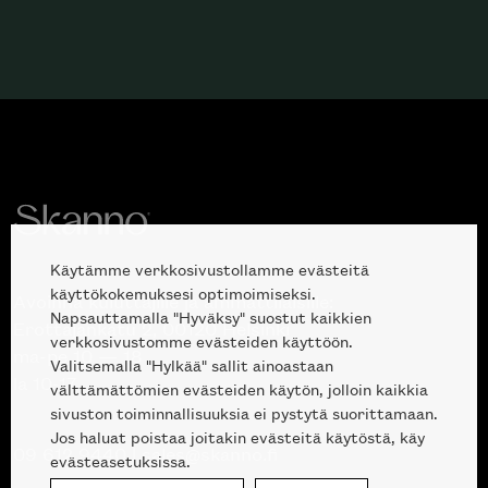
Käytämme verkkosivustollamme evästeitä
käyttökokemuksesi optimoimiseksi.
Avoinna kuluttajille ja ammattilaisille:
Napsauttamalla "Hyväksy" suostut kaikkien
Erottajankatu 2, 00120 Helsinki
verkkosivustomme evästeiden käyttöön.
ma-pe 10 — 18
Valitsemalla "Hylkää" sallit ainoastaan
la 10-17
välttämättömien evästeiden käytön, jolloin kaikkia
sivuston toiminnallisuuksia ei pystytä suorittamaan.
Jos haluat poistaa joitakin evästeitä käytöstä, käy
09 612 9440
|
sales@skanno.fi
evästeasetuksissa.