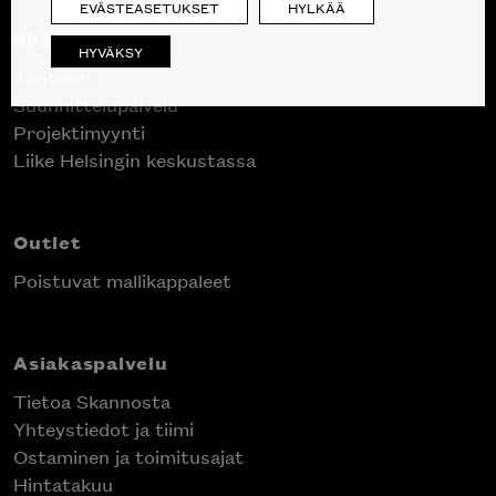
EVÄSTEASETUKSET
HYLKÄÄ
Skanno
HYVÄKSY
Tuotteet
Suunnittelupalvelu
Projektimyynti
Liike Helsingin keskustassa
Outlet
Poistuvat mallikappaleet
Asiakaspalvelu
Tietoa Skannosta
Yhteystiedot ja tiimi
Ostaminen ja toimitusajat
Hintatakuu