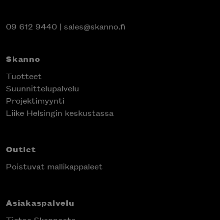
09 612 9440
|
sales@skanno.fi
Skanno
Tuotteet
Suunnittelupalvelu
Projektimyynti
Liike Helsingin keskustassa
Outlet
Poistuvat mallikappaleet
Asiakaspalvelu
Tietoa Skannosta