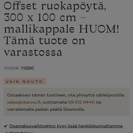
Offset ruokapöytä,
300 x 100 cm –
mallikappale HUOM!
Tämä tuote on
varastossa
Alkuperäinen
Nykyinen
7926
€
1188
€
hinta
hinta
VAIN NOUTO
oli:
on:
7926€.
1188€.
Ostaaksesi tämän tuotteen, ota yhteyttä sähköpostilla
sales@skanno.fi
, soittamalla
09 612 9440
tai
vierailemalla paikan päällä Skannolla.
Osamaksuvaihtoehto: kysy lisää henkilökunnaltamme
Hintatakuu