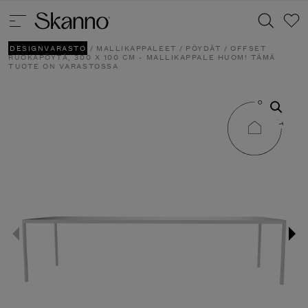
DESIGNVARASTO
/
MALLIKAPPALEET
/
PÖYDÄT
/ OFFSET
RUOKAPÖYTÄ, 300 X 100 CM - MALLIKAPPALE HUOM! TÄMÄ
TUOTE ON VARASTOSSA
Haku
Type 2 or more characters for results.