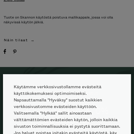
Tuote on Skannon käytöstä poistuva mallikappale, jossa voi olla
näkyvissä käytön jälkiä.
Näin tilaat
Käytämme verkkosivustollamme evästeitä
käyttökokemuksesi optimoimiseksi.
TILAA SKANNO-UUTISKIRJE
Napsauttamalla "Hyväksy" suostut kaikkien
verkkosivustomme evästeiden käyttöön.
100% designia. 0%
Valitsemalla "Hylkää" sallit ainoastaan
spämmiä.
välttämättömien evästeiden käytön, jolloin kaikkia
sivuston toiminnallisuuksia ei pystytä suorittamaan.
Jos haluat poistaa joitakin evästeitä käytöstä, käy