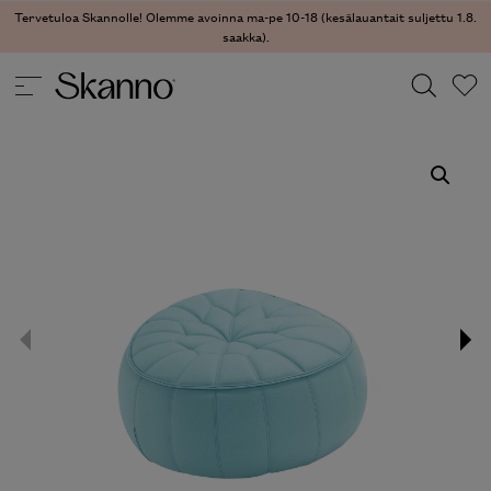
Tervetuloa Skannolle! Olemme avoinna ma-pe 10-18 (kesälauantait suljettu 1.8.
saakka).
SOHVAT
/
RAHIT
/ OTTOMAN RAHI
Haku
Type 2 or more characters for results.