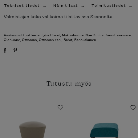
Tekniset tiedot
Näin tilaat
Toimitustiedot
Valmistajan koko valikoima tilattavissa Skannolta.
Avainsanat tuotteelle
Ligne Roset
,
Makuuhuone
,
Noé Duchaufour-Lawrance
,
Olohuone
,
Ottoman
,
Ottoman rahi
,
Rahit
,
Ranskalainen
Tutustu myös