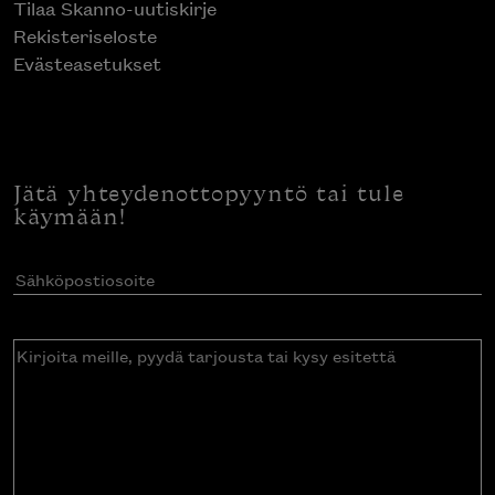
Tilaa Skanno-uutiskirje
Rekisteriseloste
Evästeasetukset
Jätä yhteydenottopyyntö tai tule
käymään!
Sähköpostiosoite
(Pakollinen)
Kirjoita
meille,
pyydä
tarjousta
tai
kysy