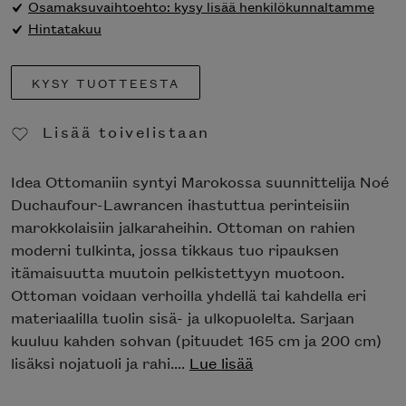
Osamaksuvaihtoehto: kysy lisää henkilökunnaltamme
Hintatakuu
KYSY TUOTTEESTA
Lisää toivelistaan
Poista toivelistasta
Idea Ottomaniin syntyi Marokossa suunnittelija Noé
Duchaufour-Lawrancen ihastuttua perinteisiin
marokkolaisiin jalkaraheihin. Ottoman on rahien
moderni tulkinta, jossa tikkaus tuo ripauksen
itämaisuutta muutoin pelkistettyyn muotoon.
Ottoman voidaan verhoilla yhdellä tai kahdella eri
materiaalilla tuolin sisä- ja ulkopuolelta. Sarjaan
kuuluu kahden sohvan (pituudet 165 cm ja 200 cm)
lisäksi nojatuoli ja rahi....
Lue lisää