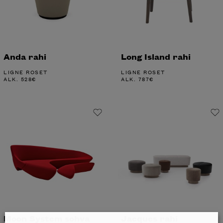
Anda rahi
Long Island rahi
LIGNE ROSET
LIGNE ROSET
ALK.
528
€
ALK.
787
€
Moon System sohva
Jacques rahi