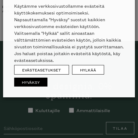
Käytämme verkkosivustollamme evästeitä
B&B ITALIA
MINOTTI
ALK.
12686
€
käyttökokemuksesi optimoimiseksi.
Napsauttamalla "Hyväksy" suostut kaikkien
verkkosivustomme evästeiden käyttöön.
Valitsemalla "Hylkää" sallit ainoastaan
välttämättömien evästeiden käytön, jolloin kaikkia
sivuston toiminnallisuuksia ei pystytä suorittamaan.
Jos haluat poistaa joitakin evästeitä käytöstä, käy
evästeasetuksissa.
TILAA SKANNO-UUTISKIRJE
EVÄSTEASETUKSET
HYLKÄÄ
HYVÄKSY
100% designia. 0%
spämmiä.
Kuluttajille
Ammattilaisille
TILAA