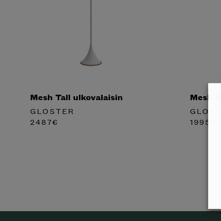
Mesh Tall ulkovalaisin
Mesh Sm
GLOSTER
GLOS
2487
€
1995
€