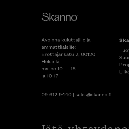
Avoinna kuluttajille ja
Sk
ammattilaisille:
Tuo
Erottajankatu 2, 00120
Suun
Helsinki
Proj
ma-pe 10 — 18
Liik
la 10-17
09 612 9440
|
sales@skanno.fi