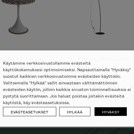
all ulkovalaisin
Feston ulkovalaisin
Käytämme verkkosivustollamme evästeitä
TER
LIGNE ROSET
käyttökokemuksesi optimoimiseksi. Napsauttamalla "Hyväksy"
ALK.
1196
€
suostut kaikkien verkkosivustomme evästeiden käyttöön.
Valitsemalla "Hylkää" sallit ainoastaan välttämättömien
evästeiden käytön, jolloin kaikkia sivuston toiminnallisuuksia ei
pystytä suorittamaan. Jos haluat poistaa joitakin evästeitä
käytöstä, käy evästeasetuksissa.
EVÄSTEASETUKSET
HYLKÄÄ
HYVÄKSY