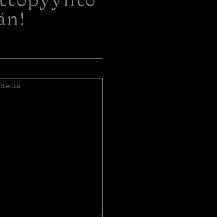
ottopyyntö
än!