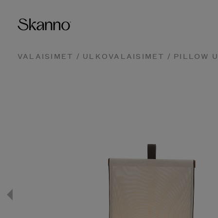
VALAISIMET
/
ULKOVALAISIMET
/ PILLOW 
Haku
Type 2 or more characters fo