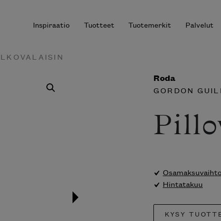
Inspiraatio
Tuotteet
Tuotemerkit
Palvelut
ULKOVALAISIN
Roda
GORDON GUIL
r results.
Pill
Osamaksuvaihtoe
Hintatakuu
KYSY TUOTT