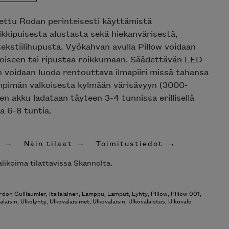
Poista toivelistasta
tettu Rodan perinteisesti käyttämistä
iikkipuisesta alustasta sekä hiekanvärisestä,
ekstiilihupusta. Vyökahvan avulla Pillow voidaan
 toiseen tai ripustaa roikkumaan. Säädettävän LED-
an voidaan luoda rentouttava ilmapiiri missä tahansa
pimän valkoisesta kylmään värisävyyn (3000-
n akku ladataan täyteen 3-4 tunnissa erillisellä
ka 6-8 tuntia.
t
Näin tilaat
Toimitustiedot
likoima tilattavissa Skannolta.
don Guillaumier
,
Italialainen
,
Lamppu
,
Lamput
,
Lyhty
,
Pillow
,
Pillow 001
,
alaisin
,
Ulkolyhty
,
Ulkovalaisimet
,
Ulkovalaisin
,
Ulkovalaistus
,
Ulkovalo