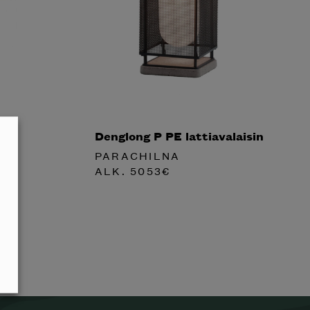
Denglong P PE lattiavalaisin
PARACHILNA
ALK.
5053
€