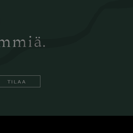
ämmiä.
TILAA