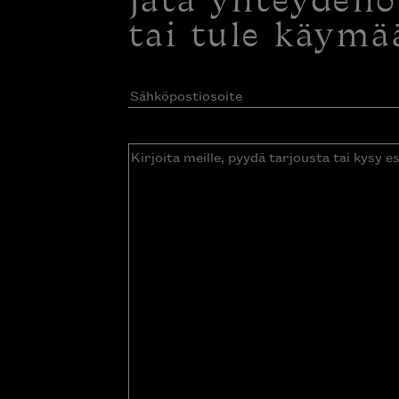
Jätä yhteyden
tai tule käymä
Sähköpostiosoite
(Pakollinen)
Kirjoita
meille,
pyydä
tarjousta
tai
kysy
esitettä