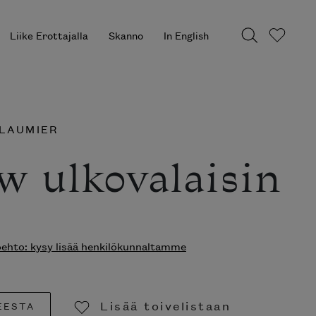
Liike Erottajalla
Skanno
In English
LAUMIER
ow ulkovalaisin
hto: kysy lisää henkilökunnaltamme
Lisää toivelistaan
EESTA