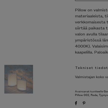
Pillow on valmis
materiaaleista, t
verkkomaisesta t
siirtää paikasta
valon avulla tila
ympäristössä läm
4000K). Valaisime
kaapelilla. Paloai
Tekniset tiedo
Valmistajan koko va
Avainsanat tuotteelle
Gor
Pillow 002
,
Roda
,
Tyynyv