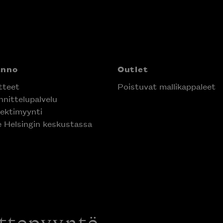
anno
Outlet
tteet
Poistuvat mallikappaleet
nittelupalvelu
ektimyynti
e Helsingin keskustassa