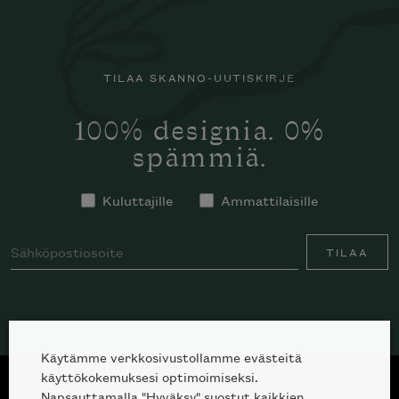
TILAA SKANNO-UUTISKIRJE
100% designia. 0%
spämmiä.
Kuluttajille
Ammattilaisille
TILAA
Käytämme verkkosivustollamme evästeitä
käyttökokemuksesi optimoimiseksi.
Napsauttamalla "Hyväksy" suostut kaikkien