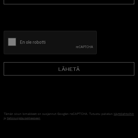
CAPTCHA
Tämän sivun lomakkeet on suojannut Googlen reCAPTCHA. Tutustu palvelun
käyttöehtoihin
ja
tietosuojalausekkeeseen