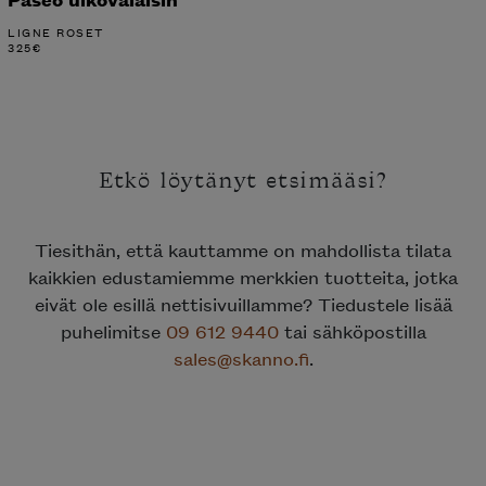
LIGNE ROSET
325
€
Etkö löytänyt etsimääsi?
Tiesithän, että kauttamme on mahdollista tilata
kaikkien edustamiemme merkkien tuotteita, jotka
eivät ole esillä nettisivuillamme? Tiedustele lisää
puhelimitse
09 612 9440
tai sähköpostilla
sales@skanno.fi
.