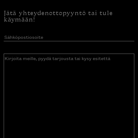
Jätä yhteydenottopyyntö tai tule
käymään!
Sähköpostiosoite
(Pakollinen)
Kirjoita
meille,
pyydä
tarjousta
tai
kysy
esitettä