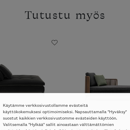
Tutustu myös
Käytämme verkkosivustollamme evästeitä
käyttökokemuksesi optimoimiseksi. Napsauttamalla "Hyväksy"
suostut kaikkien verkkosivustomme evästeiden käyttöön.
Valitsemalla "Hylkää" sallit ainoastaan välttämättömien
en divaani
Tape "Cord" Outdoor