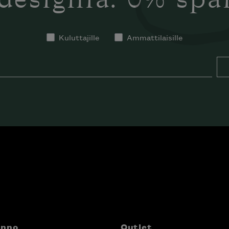
designia. 0% sp
Kuluttajille
Ammattilaisille
anno
Outlet