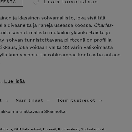
Lisää toivelistaan
TEESTA
Poista toivelistasta
ainen ja klassinen sohvamallisto, joka sisältää
lla divaaneita ja raheja useassa koossa.
Charles
-
eita saanut mallisto mukailee yksinkertaista ja
Ray-sohvan tunnistettavana piirteenä on profiilia
tikkaus, joka voidaan valita 33 värin valikoimasta
yllä kuin verhoilu tai rohkeampaa kontrastia antaen
.
..
Lue lisää
t
Näin tilaat
Toimitustiedot
alikoima tilattavissa Skannolta.
B Italia
,
B&B Italia sohvat
,
Divaanit
,
Kulmasohvat
,
Moduulisohvat
,