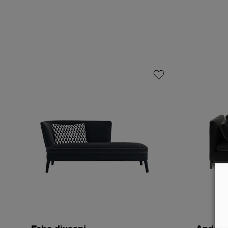
Febo divaani
Anders