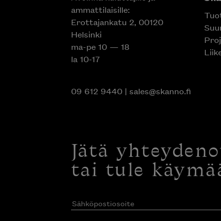
ammattilaisille:
Tuo
Erottajankatu 2, 00120
Suun
Helsinki
Proj
ma-pe 10 — 18
Liik
la 10-17
09 612 9440
|
sales@skanno.fi
Jätä yhteyden
tai tule käymä
Sähköpostiosoite
(Pakollinen)