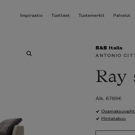
Inspiraatio
Tuotteet
Tuotemerkit
Palvelut
B&B Italia
ANTONIO CIT
r results.
Ray 
Alk.
6789
€
Osamaksuvaihto
Hintatakuu