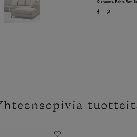
Olohuone
,
Rahit
,
Ray
,
S
Yhteensopivia tuotteit