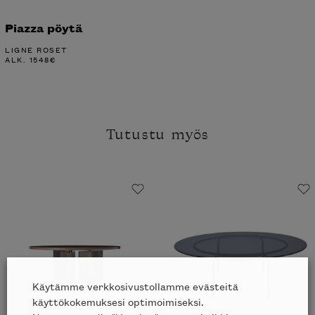
Piazza pöytä
LIGNE ROSET
ALK.
1548
€
Tutustu myös
Käytämme verkkosivustollamme evästeitä
käyttökokemuksesi optimoimiseksi.