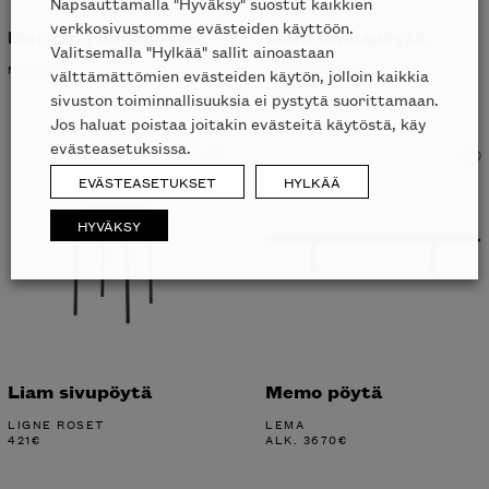
Napsauttamalla "Hyväksy" suostut kaikkien
verkkosivustomme evästeiden käyttöön.
Morgan ruokapöytä
Liam sohvapöytä
Valitsemalla "Hylkää" sallit ainoastaan
MINOTTI
LIGNE ROSET
välttämättömien evästeiden käytön, jolloin kaikkia
757
€
sivuston toiminnallisuuksia ei pystytä suorittamaan.
Jos haluat poistaa joitakin evästeitä käytöstä, käy
evästeasetuksissa.
EVÄSTEASETUKSET
HYLKÄÄ
HYVÄKSY
Liam sivupöytä
Memo pöytä
LIGNE ROSET
LEMA
421
€
ALK.
3670
€