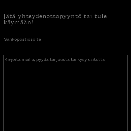
Jätä yhteydenottopyyntö tai tule
käymään!
Sähköpostiosoite
(Pakollinen)
Kirjoita
meille,
pyydä
tarjousta
tai
kysy
esitettä