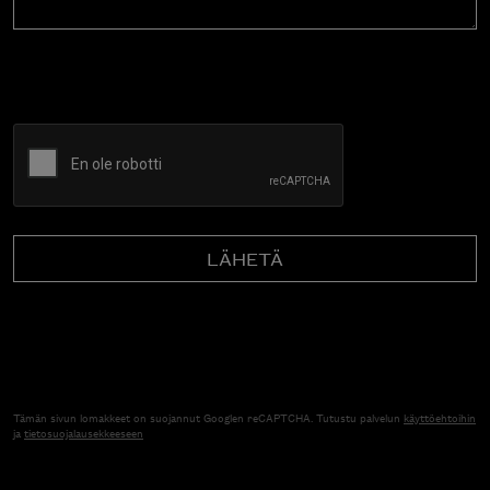
CAPTCHA
Tämän sivun lomakkeet on suojannut Googlen reCAPTCHA. Tutustu palvelun
käyttöehtoihin
ja
tietosuojalausekkeeseen