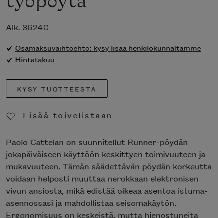
työpöytä
Alk.
3624
€
Osamaksuvaihtoehto: kysy lisää henkilökunnaltamme
Hintatakuu
KYSY TUOTTEESTA
Lisää toivelistaan
Poista toivelistasta
Paolo Cattelan on suunnitellut Runner-pöydän
jokapäiväiseen käyttöön keskittyen toimivuuteen ja
mukavuuteen. Tämän säädettävän pöydän korkeutta
voidaan helposti muuttaa nerokkaan elektronisen
vivun ansiosta, mikä edistää oikeaa asentoa istuma-
asennossasi ja mahdollistaa seisomakäytön.
Ergonomisuus on keskeistä, mutta hienostuneita