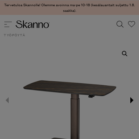
Tervetuloa Skannolle! Olemme avoinna ma-pe 10-18 (kesälauantait suljettu 1.8.
saakka).
PÖYDÄT
/
TYÖPÖYDÄT
/ RUNNER KORKEUSSÄÄDETTÄVÄ
TYÖPÖYTÄ
Haku
Type 2 or more characters for results.