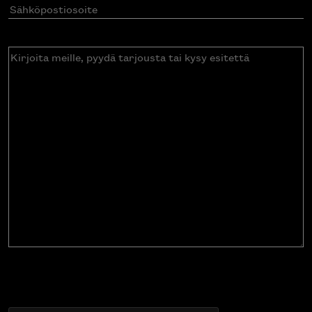
Sähköpostiosoite
(Pakollinen)
Kirjoita
meille,
pyydä
tarjousta
tai
kysy
esitettä