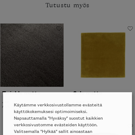
Tutustu myös
Twinkle matto
Solo matto
JAB
LIGNE ROSET
Käytämme verkkosivustollamme evästeitä
ALK.
269
€
ALK.
517
€
käyttökokemuksesi optimoimiseksi.
Napsauttamalla "Hyväksy" suostut kaikkien
verkkosivustomme evästeiden käyttöön.
Valitsemalla "Hylkää" sallit ainoastaan