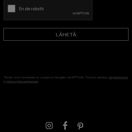
CAPTCHA
Tämän sivun lomakkeet on suojannut Googlen reCAPTCHA. Tutustu palvelun
käyttöehtoihin
ja
tietosuojalausekkeeseen