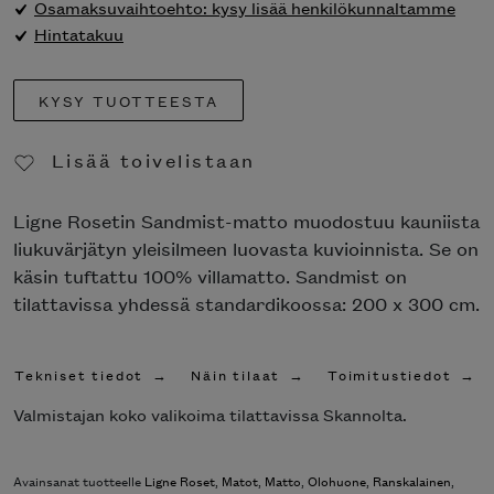
Osamaksuvaihtoehto: kysy lisää henkilökunnaltamme
Hintatakuu
KYSY TUOTTEESTA
Lisää toivelistaan
Poista toivelistasta
Ligne Rosetin Sandmist-matto muodostuu kauniista
liukuvärjätyn yleisilmeen luovasta kuvioinnista. Se on
käsin tuftattu 100% villamatto. Sandmist on
tilattavissa yhdessä standardikoossa: 200 x 300 cm.
Tekniset tiedot
Näin tilaat
Toimitustiedot
Valmistajan koko valikoima tilattavissa Skannolta.
Avainsanat tuotteelle
Ligne Roset
,
Matot
,
Matto
,
Olohuone
,
Ranskalainen
,