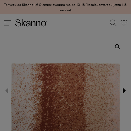
Tervetuloa Skannolle! Olemme avoinna ma-pe 10-18 (kesälauantait suljettu 1.8.
saakka).
TEKSTIILIT
/
MATOT
/ SANDMIST MATTO
Haku
Type 2 or more characters for results.