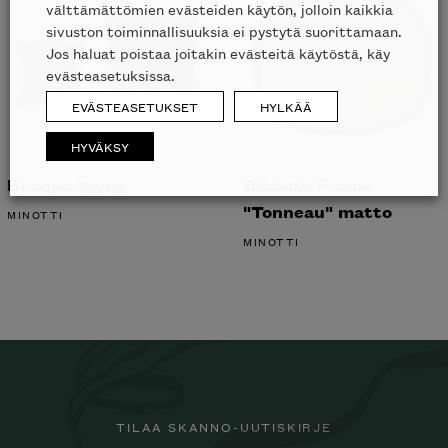
välttämättömien evästeiden käytön, jolloin kaikkia
sivuston toiminnallisuuksia ei pystytä suorittamaan.
Jos haluat poistaa joitakin evästeitä käytöstä, käy
evästeasetuksissa.
EVÄSTEASETUKSET
HYLKÄÄ
HYVÄKSY
Braque tyyny
Dibbets Frame
"Tonneau" matto
MINOTTI
MINOTTI
TILAA SKANNO-UUTISKIRJE