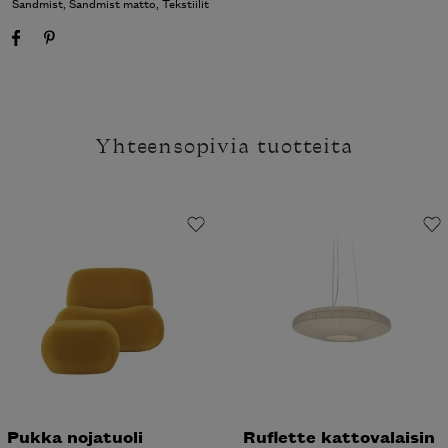
Sandmist
,
Sandmist matto
,
Tekstiilit
Yhteensopivia tuotteita
Pukka nojatuoli
Ruflette kattovalaisin