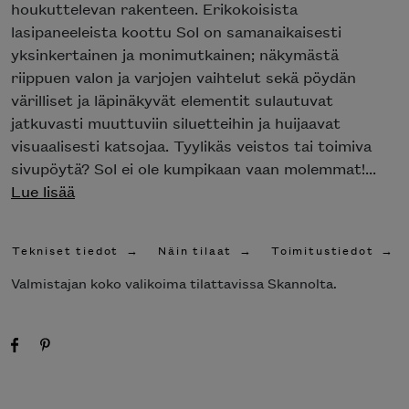
houkuttelevan rakenteen. Erikokoisista
lasipaneeleista koottu Sol on samanaikaisesti
yksinkertainen ja monimutkainen; näkymästä
riippuen valon ja varjojen vaihtelut sekä pöydän
värilliset ja läpinäkyvät elementit sulautuvat
jatkuvasti muuttuviin siluetteihin ja huijaavat
visuaalisesti katsojaa. Tyylikäs veistos tai toimiva
sivupöytä? Sol ei ole kumpikaan vaan molemmat!...
Lue lisää
Tekniset tiedot
Näin tilaat
Toimitustiedot
Valmistajan koko valikoima tilattavissa Skannolta.