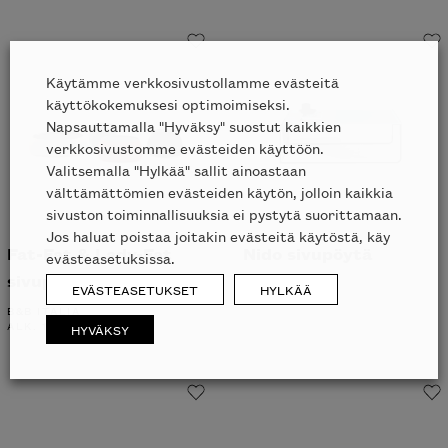
Käytämme verkkosivustollamme evästeitä
käyttökokemuksesi optimoimiseksi.
Napsauttamalla "Hyväksy" suostut kaikkien
verkkosivustomme evästeiden käyttöön.
Valitsemalla "Hylkää" sallit ainoastaan
välttämättömien evästeiden käytön, jolloin kaikkia
sivuston toiminnallisuuksia ei pystytä suorittamaan.
Jos haluat poistaa joitakin evästeitä käytöstä, käy
Fat-Fat & Lady-Fat
Nido sivupöytä
evästeasetuksissa.
sivupöytä
SOVET ITALIA
EVÄSTEASETUKSET
HYLKÄÄ
ALK.
644
€
B&B ITALIA
ALK.
1377
€
HYVÄKSY