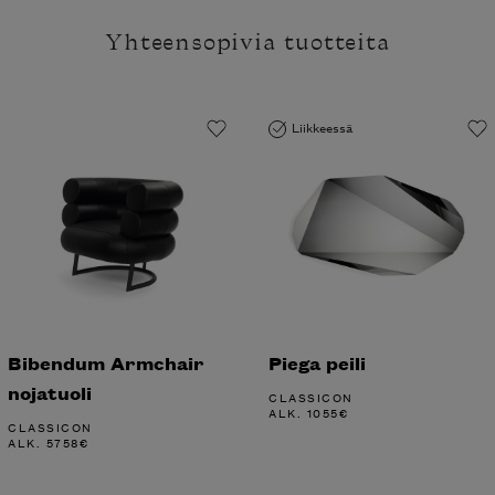
Yhteensopivia tuotteita
Liikkeessä
Bibendum Armchair
Piega peili
nojatuoli
CLASSICON
ALK.
1055
€
CLASSICON
ALK.
5758
€