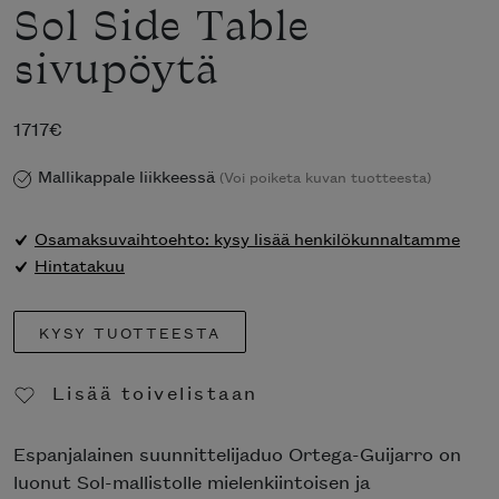
Sol Side Table
sivupöytä
1717
€
Mallikappale liikkeessä
(Voi poiketa kuvan tuotteesta)
Osamaksuvaihtoehto: kysy lisää henkilökunnaltamme
Hintatakuu
KYSY TUOTTEESTA
Lisää toivelistaan
Poista toivelistasta
Espanjalainen suunnittelijaduo Ortega-Guijarro on
luonut Sol-mallistolle mielenkiintoisen ja