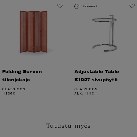
Liikkeessä
Folding Screen
Adjustable Table
tilanjakaja
E1027 sivupöytä
CLASSICON
CLASSICON
11336
€
ALK.
1111
€
Tutustu myös