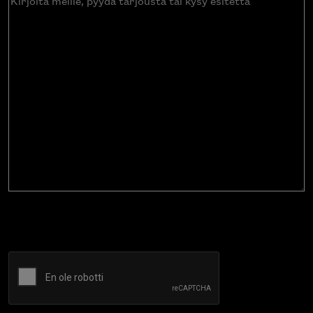
meille,
pyydä
tarjousta
tai
kysy
esitettä
CAPTCHA