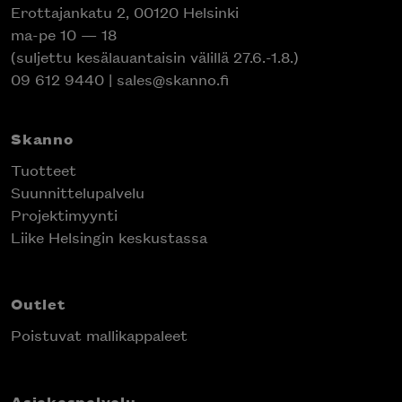
Erottajankatu 2, 00120 Helsinki
ma-pe 10 — 18
(suljettu kesälauantaisin välillä 27.6.-1.8.)
09 612 9440
|
sales@skanno.fi
Skanno
Tuotteet
Suunnittelupalvelu
Projektimyynti
Liike Helsingin keskustassa
Outlet
Poistuvat mallikappaleet
Asiakaspalvelu