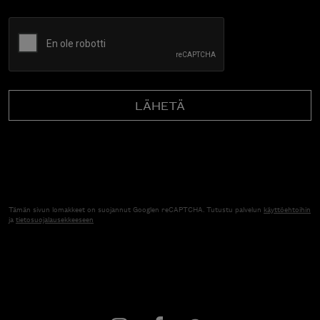
CAPTCHA
Tämän sivun lomakkeet on suojannut Googlen reCAPTCHA. Tutustu palvelun
käyttöehtoihin
ja
tietosuojalausekkeeseen