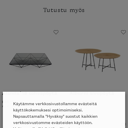
Tutustu myös
Alanda´18 sohvapöytä
Alburni sivupöytä
B&B ITALIA
LIGNE ROSET
Käytämme verkkosivustollamme evästeitä
ALK.
1812
€
ALK.
741
€
käyttökokemuksesi optimoimiseksi.
Napsauttamalla "Hyväksy" suostut kaikkien
verkkosivustomme evästeiden käyttöön.
Liikkeessä