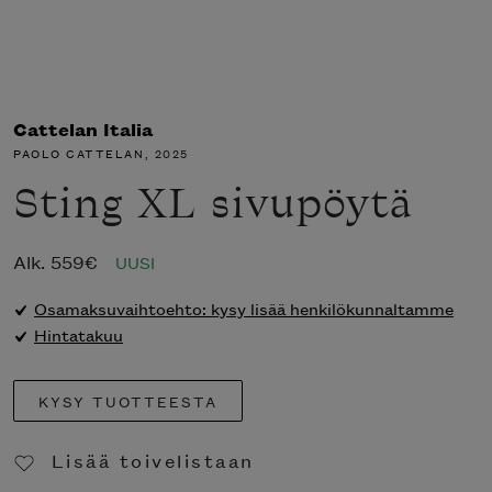
Cattelan Italia
PAOLO CATTELAN
, 2025
Sting XL sivupöytä
Alk.
559
€
UUSI
Osamaksuvaihtoehto: kysy lisää henkilökunnaltamme
Hintatakuu
KYSY TUOTTEESTA
Lisää toivelistaan