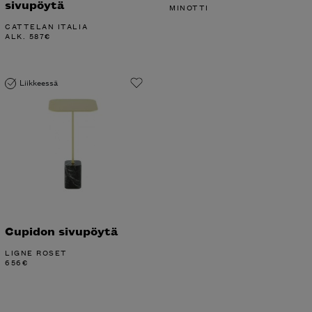
sivupöytä
MINOTTI
CATTELAN ITALIA
ALK.
587
€
Liikkeessä
Cupidon sivupöytä
LIGNE ROSET
656
€