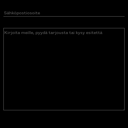
Sähköpostiosoite
(Pakollinen)
Kirjoita
meille,
pyydä
tarjousta
tai
kysy
esitettä