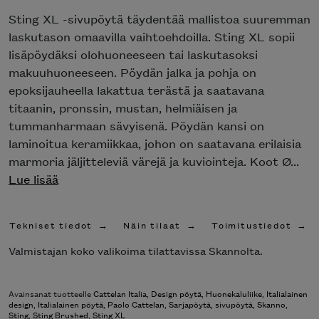
Poista toivelistasta
Sting XL -sivupöytä täydentää mallistoa suuremman
laskutason omaavilla vaihtoehdoilla. Sting XL sopii
lisäpöydäksi olohuoneeseen tai laskutasoksi
makuuhuoneeseen. Pöydän jalka ja pohja on
epoksijauheella lakattua terästä ja saatavana
titaanin, pronssin, mustan, helmiäisen ja
tummanharmaan sävyisenä. Pöydän kansi on
laminoitua keramiikkaa, johon on saatavana erilaisia
marmoria jäljitteleviä värejä ja kuviointeja. Koot Ø...
Lue lisää
Tekniset tiedot
Näin tilaat
Toimitustiedot
Valmistajan koko valikoima tilattavissa Skannolta.
Avainsanat tuotteelle
Cattelan Italia
,
Design pöytä
,
Huonekaluliike
,
Italialainen
design
,
Italialainen pöytä
,
Paolo Cattelan
,
Sarjapöytä
,
sivupöytä
,
Skanno
,
Sting
,
Sting Brushed
,
Sting XL