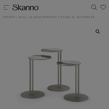
PÖYDÄT
/
SIVU- JA SOHVAPÖYDÄT
/ STING XL SIVUPÖYTÄ
Haku
Type 2 or more characters for results.