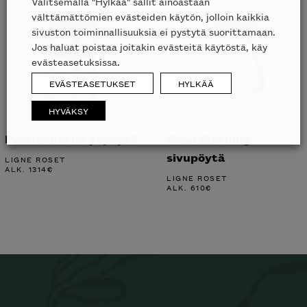
Valitsemalla "Hylkää" sallit ainoastaan
välttämättömien evästeiden käytön, jolloin kaikkia
sivuston toiminnallisuuksia ei pystytä suorittamaan.
Jos haluat poistaa joitakin evästeitä käytöstä, käy
evästeasetuksissa.
EVÄSTEASETUKSET
HYLKÄÄ
HYVÄKSY
Postmoderne yöpöytä
Good Morning
sivupöytä
LIGNE ROSET
ALK.
1314
€
LIGNE ROSET
ALK.
610
€