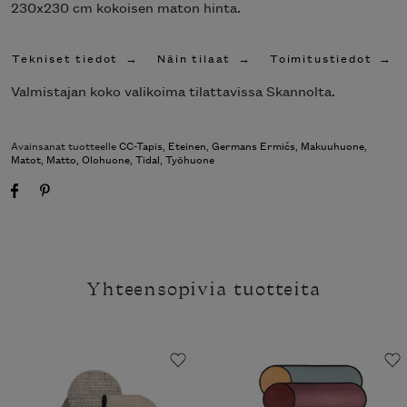
230x230 cm kokoisen maton hinta.
Tekniset tiedot
Näin tilaat
Toimitustiedot
Valmistajan koko valikoima tilattavissa Skannolta.
Avainsanat tuotteelle
CC-Tapis
,
Eteinen
,
Germans Ermičs
,
Makuuhuone
,
Matot
,
Matto
,
Olohuone
,
Tidal
,
Työhuone
Yhteensopivia tuotteita