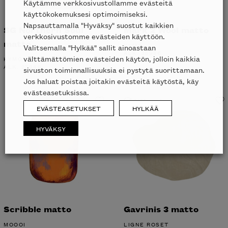
Käytämme verkkosivustollamme evästeitä
käyttökokemuksesi optimoimiseksi.
Napsauttamalla "Hyväksy" suostut kaikkien
SG Northern Soul
Mark 2 Wool matto
verkkosivustomme evästeiden käyttöön.
matto
KYMO
Valitsemalla "Hylkää" sallit ainoastaan
ALK.
2898
€
välttämättömien evästeiden käytön, jolloin kaikkia
KYMO
ALK.
2394
€
sivuston toiminnallisuuksia ei pystytä suorittamaan.
Jos haluat poistaa joitakin evästeitä käytöstä, käy
evästeasetuksissa.
Liikkeessä
EVÄSTEASETUKSET
HYLKÄÄ
HYVÄKSY
Scribble matto
Gavrinis 3 matto
MOOOI
LIGNE ROSET