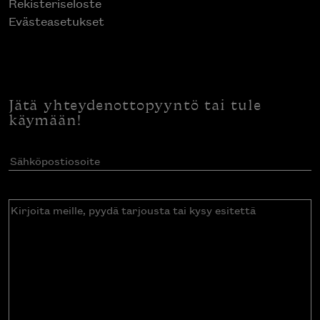
Rekisteriseloste
Evästeasetukset
Jätä yhteydenottopyyntö tai tule
käymään!
Sähköpostiosoite
(Pakollinen)
Kirjoita
meille,
pyydä
tarjousta
tai
kysy
esitettä