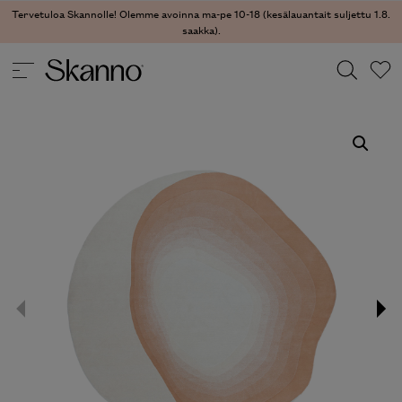
Tervetuloa Skannolle! Olemme avoinna ma-pe 10-18 (kesälauantait suljettu 1.8.
saakka).
TEKSTIILIT
/
MATOT
/ TIDAL MATTO
Haku
Type 2 or more characters for results.