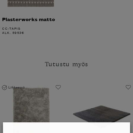
Plasterworks matto
CC-TAPIS
ALK.
5953
€
Tutustu myös
Liikkeessä