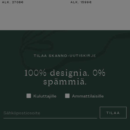
ALK.
2708
€
ALK.
1599
€
TILAA SKANNO-UUTISKIRJE
100% designia. 0%
spämmiä.
Kuluttajille
Ammattilaisille
TILAA