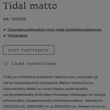
Tidal matto
Alk.
10422
€
Osamaksuvaihtoehto: kysy lisää henkilökunnaltamme
Hintatakuu
KYSY TUOTTEESTA
Lisää toivelistaan
Poista toivelistasta
Tidal on tutkielma erilaisten tekstuurien, muotojen ja
värien keskinäisestä suhteesta. Maton hienostunut,
liukuvärjätty efekti on luotu täysin uudenlaisella
värjäystekniikalla yhdistäen Himalaja-villalangan eri sävyjä
yhteneväksi, tasapainoiseksi kokonaisuudeksi. Vakiokoot:
230x230 cm, 230x300 cm ja 250x250 cm. Alkaen hinta on