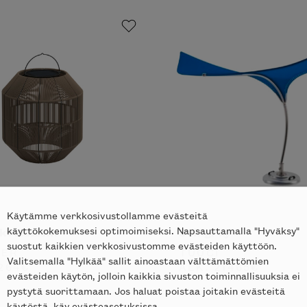
Käytämme verkkosivustollamme evästeitä
käyttökokemuksesi optimoimiseksi. Napsauttamalla "Hyväksy"
kovalaisin
Stingray
suostut kaikkien verkkosivustomme evästeiden käyttöön.
TER
TUUCI
Valitsemalla "Hylkää" sallit ainoastaan välttämättömien
264
€
ALK.
21465
€
evästeiden käytön, jolloin kaikkia sivuston toiminnallisuuksia ei
pystytä suorittamaan. Jos haluat poistaa joitakin evästeitä
käytöstä, käy evästeasetuksissa.