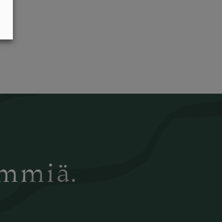
ämmiä.