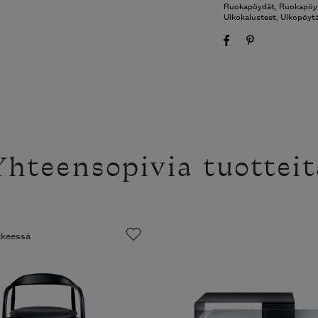
Ruokapöydät
,
Ruokapöy
Ulkokalusteet
,
Ulkopöyt
Yhteensopivia tuotteit
ikkeessä