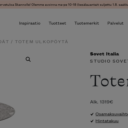
ervetuloa Skannolle! Olemme avoinna ma-pe 10-18 (kesälauantait suljettu 1.8. saakka
Inspiraatio
Tuotteet
Tuotemerkit
Palvelut
DÄT
/ TOTEM ULKOPÖYTÄ
Sovet Italia
r results.
STUDIO SOVE
Tote
Alk.
1319
€
Osamaksuvaihto
Hintatakuu