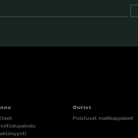
anno
Outlet
tteet
Poistuvat mallikappaleet
nittelupalvelu
ektimyynti