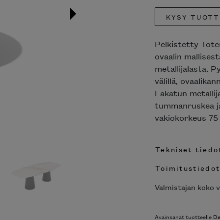
KYSY TUOTT
Pelkistetty Tot
ovaalin mallises
metallijalasta. 
välillä, ovaalik
Lakatun metallij
tummanruskea ja
vakiokorkeus 75
Tekniset tiedo
Toimitustiedo
Valmistajan koko v
Avainsanat tuotteelle
De