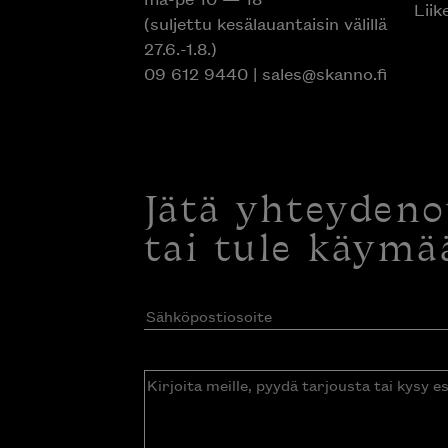
Liik
(suljettu kesälauantaisin välillä
27.6.-1.8.)
09 612 9440
|
sales@skanno.fi
Jätä yhteyden
tai tule käymä
Sähköpostiosoite
(Pakollinen)
Kirjoita
meille,
pyydä