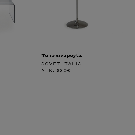
Tulip sivupöytä
SOVET ITALIA
ALK.
630
€