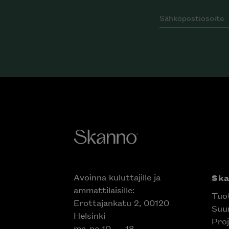
Avoinna kuluttajille ja
Sk
ammattilaisille:
Tuo
Erottajankatu 2, 00120
Suun
Helsinki
Proj
ma-pe 10 — 18