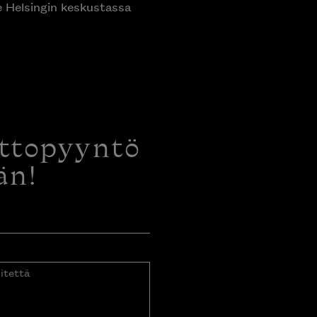
e Helsingin keskustassa
ottopyyntö
än!