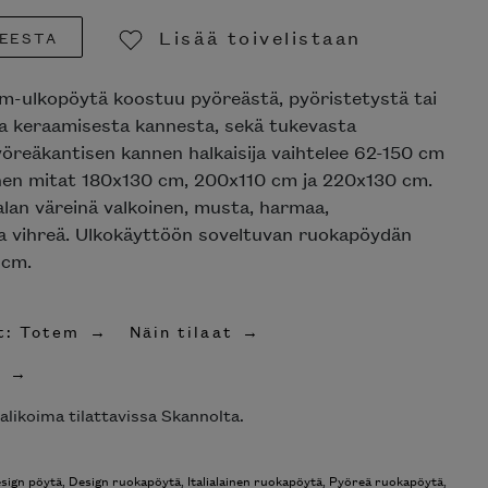
Lisää toivelistaan
EESTA
Poista toivelistasta
em-ulkopöytä koostuu pyöreästä, pyöristetystä tai
ta keraamisesta kannesta, sekä tukevasta
Pyöreäkantisen kannen halkaisija vaihtelee 62-150 cm
annen mitat 180x130 cm, 200x110 cm ja 220x130 cm.
alan väreinä valkoinen, musta, harmaa,
 vihreä. Ulkokäyttöön soveltuvan ruokapöydän
 cm.
t: Totem
Näin tilaat
t
alikoima tilattavissa Skannolta.
sign pöytä
,
Design ruokapöytä
,
Italialainen ruokapöytä
,
Pyöreä ruokapöytä
,