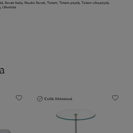
tä
,
Sovet Italia
,
Studio Sovet
,
Totem
,
Totem pöytä
,
Totem ulkopöytä
,
ä
,
Ulkotilat
a
Esillä liikkeessä