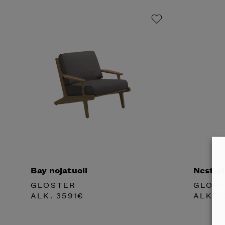
Bay nojatuoli
Nest ul
GLOSTER
GLOS
ALK.
3591
€
ALK.
1