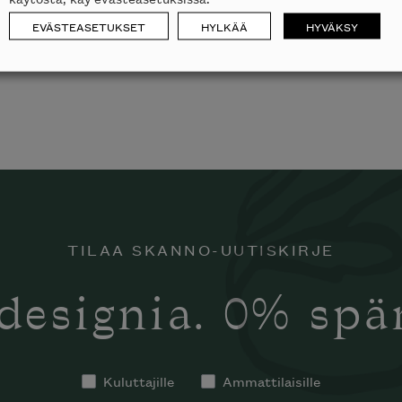
EVÄSTEASETUKSET
HYLKÄÄ
HYVÄKSY
TILAA SKANNO-UUTISKIRJE
designia. 0% sp
Kuluttajille
Ammattilaisille