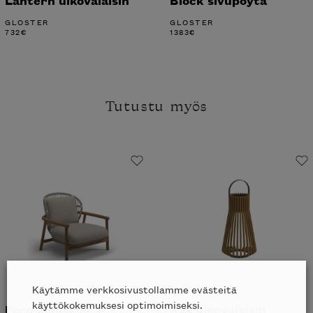
Lantern ulkovalaisin
Block sivupöytä
GLOSTER
GLOSTER
732
€
1383
€
Tutustu myös
Käytämme verkkosivustollamme evästeitä
käyttökokemuksesi optimoimiseksi.
Fern nojatuoli
Ray ulkovalaisin