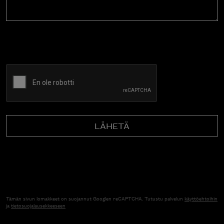
CAPTCHA
Tämän sivun lomakkeet on suojannut Googlen reCAPTCHA. Tutustu palvelun
käyttöehtoihin
ja
tietosuojalausekkeeseen