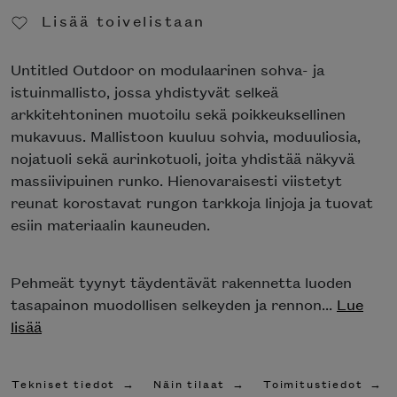
Lisää toivelistaan
Poista toivelistasta
Untitled Outdoor on modulaarinen sohva- ja
istuinmallisto, jossa yhdistyvät selkeä
arkkitehtoninen muotoilu sekä poikkeuksellinen
mukavuus. Mallistoon kuuluu sohvia, moduuliosia,
nojatuoli sekä aurinkotuoli, joita yhdistää näkyvä
massiivipuinen runko. Hienovaraisesti viistetyt
reunat korostavat rungon tarkkoja linjoja ja tuovat
esiin materiaalin kauneuden.
Pehmeät tyynyt täydentävät rakennetta luoden
tasapainon muodollisen selkeyden ja rennon...
Lue
lisää
Tekniset tiedot
Näin tilaat
Toimitustiedot