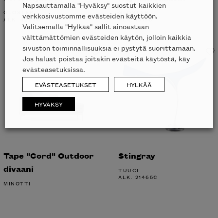
Napsauttamalla "Hyväksy" suostut kaikkien
GLOSTER
GLOSTER
verkkosivustomme evästeiden käyttöön.
ALK.
4269
€
ALK.
1915
€
Valitsemalla "Hylkää" sallit ainoastaan
välttämättömien evästeiden käytön, jolloin kaikkia
sivuston toiminnallisuuksia ei pystytä suorittamaan.
Jos haluat poistaa joitakin evästeitä käytöstä, käy
evästeasetuksissa.
EVÄSTEASETUKSET
HYLKÄÄ
HYVÄKSY
Tape "Cord" Outdoor
Stingray
divaani
TUUCI
ALK.
21465
€
MINOTTI