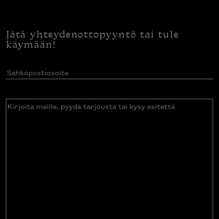
Jätä yhteydenottopyyntö tai tule
käymään!
Sähköpostiosoite
(Pakollinen)
Kirjoita
meille,
pyydä
tarjousta
tai
kysy
esitettä