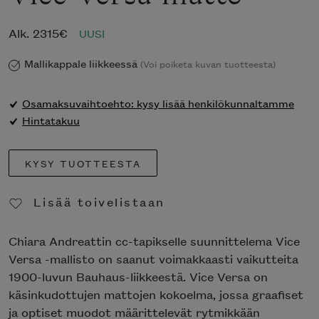
Alk.
2315
€
UUSI
Mallikappale liikkeessä
(Voi poiketa kuvan tuotteesta)
Osamaksuvaihtoehto: kysy lisää henkilökunnaltamme
Hintatakuu
KYSY TUOTTEESTA
Lisää toivelistaan
Poista toivelistasta
Chiara Andreattin cc-tapikselle suunnittelema Vice
Versa -mallisto on saanut voimakkaasti vaikutteita
1900-luvun Bauhaus-liikkeestä. Vice Versa on
käsinkudottujen mattojen kokoelma, jossa graafiset
ja optiset muodot määrittelevät rytmikkään