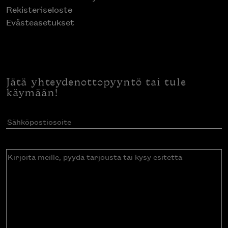
Rekisteriseloste
Evästeasetukset
Jätä yhteydenottopyyntö tai tule
käymään!
Sähköpostiosoite
(Pakollinen)
Kirjoita
meille,
pyydä
tarjousta
tai
kysy
esitettä