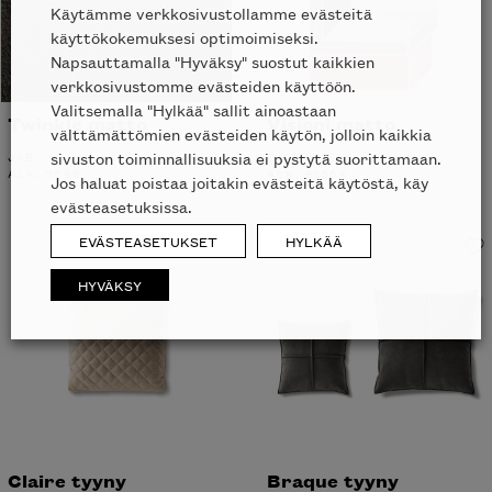
Käytämme verkkosivustollamme evästeitä
käyttökokemuksesi optimoimiseksi.
Napsauttamalla "Hyväksy" suostut kaikkien
verkkosivustomme evästeiden käyttöön.
Valitsemalla "Hylkää" sallit ainoastaan
Twinkle matto
Visioni matto
välttämättömien evästeiden käytön, jolloin kaikkia
sivuston toiminnallisuuksia ei pystytä suorittamaan.
JAB
CC-TAPIS
ALK.
269
€
ALK.
8856
€
Jos haluat poistaa joitakin evästeitä käytöstä, käy
evästeasetuksissa.
EVÄSTEASETUKSET
HYLKÄÄ
HYVÄKSY
Claire tyyny
Braque tyyny