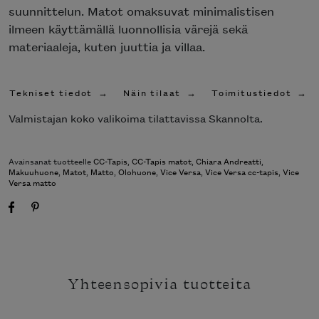
suunnittelun. Matot omaksuvat minimalistisen
ilmeen käyttämällä luonnollisia värejä sekä
materiaaleja, kuten juuttia ja villaa.
Tekniset tiedot
Näin tilaat
Toimitustiedot
Valmistajan koko valikoima tilattavissa Skannolta.
Avainsanat tuotteelle
CC-Tapis
,
CC-Tapis matot
,
Chiara Andreatti
,
Makuuhuone
,
Matot
,
Matto
,
Olohuone
,
Vice Versa
,
Vice Versa cc-tapis
,
Vice
Versa matto
Yhteensopivia tuotteita