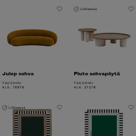
Liikkeessä
Julep sohva
Pluto sohvapöytä
TACCHINI
TACCHINI
ALK.
7887
€
ALK.
2727
€
Liikkeessä