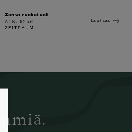
Zenso ruokatuoli
Lue lisää
ALK.
925
€
ZEITRAUM
ämmiä.