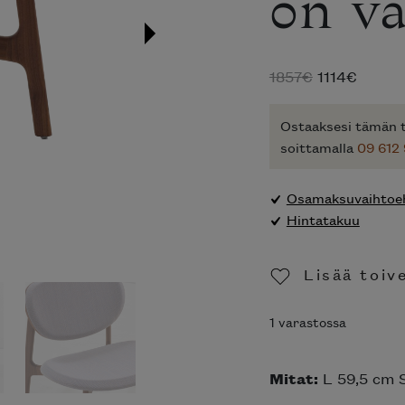
on va
Alkuperäine
Nykyi
1857
€
1114
€
hinta
hinta
oli:
on:
Ostaaksesi tämän t
1857€.
1114€.
soittamalla
09 612
Osamaksuvaihtoeh
Hintatakuu
Lisää toiv
Poista toi
1 varastossa
Mitat:
L 59,5 cm 