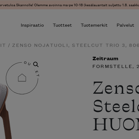
ervetuloa Skannolle! Olemme avoinna ma-pe 10-18 (kesälauantait suljettu 1.8. saakka
Inspiraatio
Tuotteet
Tuotemerkit
Palvelut
IT
/ ZENSO NOJATUOLI, STEELCUT TRIO 3, 8
Zeitraum
r results.
FORMSTELLE
, 
Zenso
Steel
HUOM