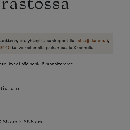
rastossa
n
nen
uotteen, ota yhteyttä sähköpostilla
sales@skanno.fi
,
 9440
tai vierailemalla paikan päällä Skannolla.
to: kysy lisää henkilökunnaltamme
elistaan
velistasta
S 68 cm K 68,5 cm