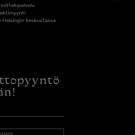
nittelupalvelu
ektimyynti
e Helsingin keskustassa
ottopyyntö
än!