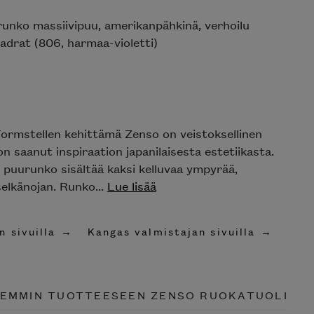
unko massiivipuu, amerikanpähkinä, verhoilu
vadrat (806, harmaa-violetti)
Formstellen kehittämä Zenso on veistoksellinen
 on saanut inspiraation japanilaisesta estetiikasta.
s puurunko sisältää kaksi kelluvaa ympyrää,
selkänojan. Runko...
Lue lisää
n sivuilla
Kangas valmistajan sivuilla
EMMIN TUOTTEESEEN ZENSO RUOKATUOLI