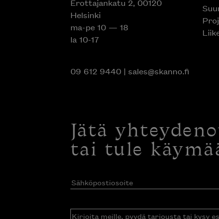
Erottajankatu 2, 00120
Suun
Helsinki
Proj
ma-pe 10 — 18
Liik
la 10-17
09 612 9440
|
sales@skanno.fi
Jätä yhteyden
tai tule käymä
Sähköpostiosoite
(Pakollinen)
Kirjoita