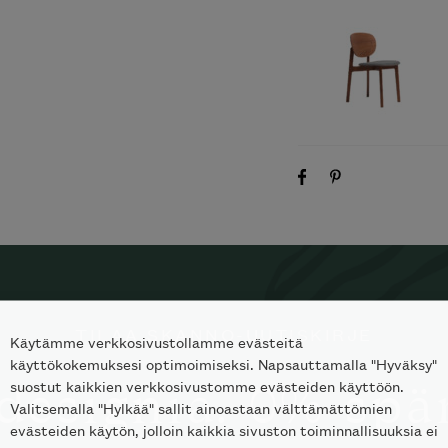
TILAA SKANNO-UUTISKIRJE
Käytämme verkkosivustollamme evästeitä
käyttökokemuksesi optimoimiseksi. Napsauttamalla "Hyväksy"
suostut kaikkien verkkosivustomme evästeiden käyttöön.
designia. 0% sp
Valitsemalla "Hylkää" sallit ainoastaan välttämättömien
evästeiden käytön, jolloin kaikkia sivuston toiminnallisuuksia ei