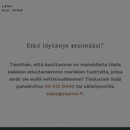
LEMA
ALK.
1919
€
Etkö löytänyt etsimääsi?
Tiesithän, että kauttamme on mahdollista tilata
kaikkien edustamiemme merkkien tuotteita, jotka
eivät ole esillä nettisivuillamme? Tiedustele lisää
puhelimitse
09 612 9440
tai sähköpostilla
sales@skanno.fi
.