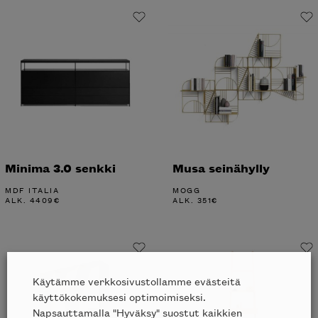
Minima 3.0 senkki
Musa seinähylly
MDF ITALIA
MOGG
ALK.
4409
€
ALK.
351
€
Käytämme verkkosivustollamme evästeitä
käyttökokemuksesi optimoimiseksi.
Napsauttamalla "Hyväksy" suostut kaikkien