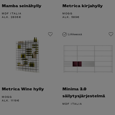
Mamba seinähylly
Metrica kirjahylly
MDF ITALIA
MOGG
ALK.
2806
€
ALK.
589
€
Liikkeessä
Metrica Wine hylly
Minima 3.0
säilytysjärjestelmä
MOGG
ALK.
1119
€
MDF ITALIA