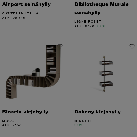
Airport seinähylly
Bibliotheque Murale
seinähylly
CATTELAN ITALIA
ALK.
2697
€
LIGNE ROSET
ALK.
877
€
UUSI
Binaria kirjahylly
Doheny kirjahylly
MOGG
MINOTTI
ALK.
716
€
UUSI