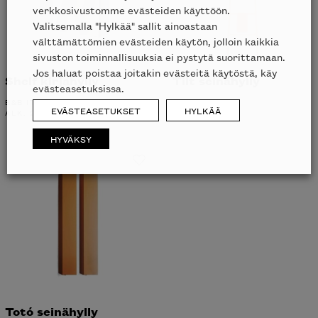
verkkosivustomme evästeiden käyttöön.
Valitsemalla "Hylkää" sallit ainoastaan
välttämättömien evästeiden käytön, jolloin kaikkia
sivuston toiminnallisuuksia ei pystytä suorittamaan.
Jos haluat poistaa joitakin evästeitä käytöstä, käy
Shelf kirjahylly
Tilt seinähylly
evästeasetuksissa.
B&B ITALIA
SOVET ITALIA
EVÄSTEASETUKSET
HYLKÄÄ
ALK.
2950
€
ALK.
809
€
HYVÄKSY
Totó seinähylly