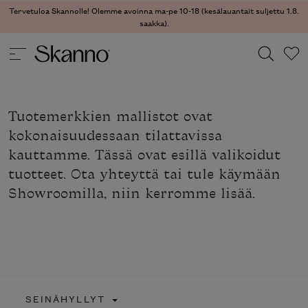
Tervetuloa Skannolle! Olemme avoinna ma-pe 10-18 (kesälauantait suljettu 1.8.
saakka).
Haku
Tuotemerkkien mallistot ovat
Type 2 or more characters for results.
kokonaisuudessaan tilattavissa
kauttamme. Tässä ovat esillä valikoidut
tuotteet. Ota yhteyttä tai tule käymään
Showroomilla, niin kerromme lisää.
SEINÄHYLLYT