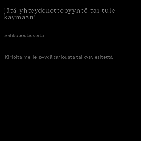
Jätä yhteydenottopyyntö tai tule
käymään!
Sähköpostiosoite
(Pakollinen)
Kirjoita
meille,
pyydä
tarjousta
tai
kysy
esitettä