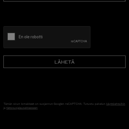
CAPTCHA
Tämän sivun lomakkeet on suojannut Googlen reCAPTCHA. Tutustu palvelun
käyttöehtoihin
ja
tietosuojalausekkeeseen