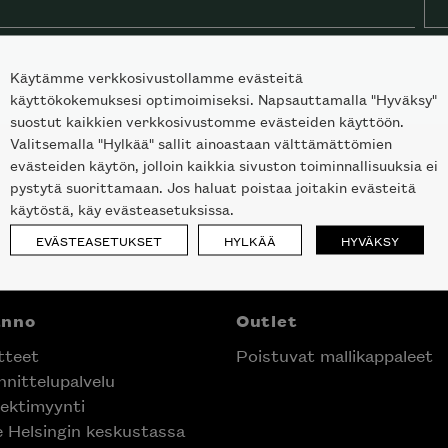
Käytämme verkkosivustollamme evästeitä
käyttökokemuksesi optimoimiseksi. Napsauttamalla "Hyväksy"
suostut kaikkien verkkosivustomme evästeiden käyttöön.
Valitsemalla "Hylkää" sallit ainoastaan välttämättömien
evästeiden käytön, jolloin kaikkia sivuston toiminnallisuuksia ei
pystytä suorittamaan. Jos haluat poistaa joitakin evästeitä
käytöstä, käy evästeasetuksissa.
EVÄSTEASETUKSET
HYLKÄÄ
HYVÄKSY
anno
Outlet
tteet
Poistuvat mallikappaleet
nittelupalvelu
ektimyynti
e Helsingin keskustassa