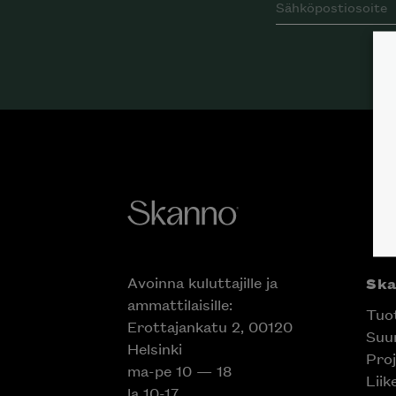
Avoinna kuluttajille ja
Sk
ammattilaisille:
Tuo
Erottajankatu 2, 00120
Suun
Helsinki
Proj
ma-pe 10 — 18
Liik
la 10-17