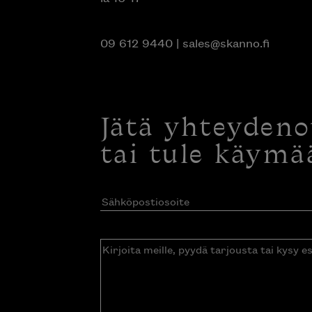
09 612 9440
|
sales@skanno.fi
Jätä yhteyden
tai tule käymä
Sähköpostiosoite
(Pakollinen)
Kirjoita
meille,
pyydä
tarjousta