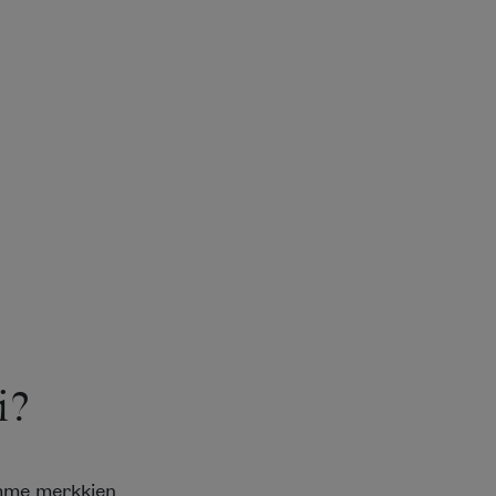
i?
emme merkkien