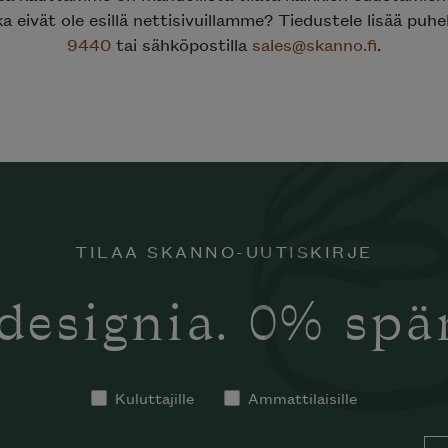
ka eivät ole esillä nettisivuillamme? Tiedustele lisää puh
9440
tai sähköpostilla
sales@skanno.fi
.
TILAA SKANNO-UUTISKIRJE
designia. 0% sp
Kuluttajille
Ammattilaisille