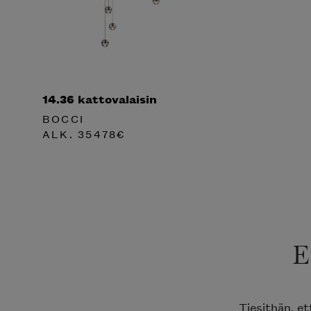
14.36 kattovalaisin
BOCCI
ALK.
35478
€
E
Tiesithän, e