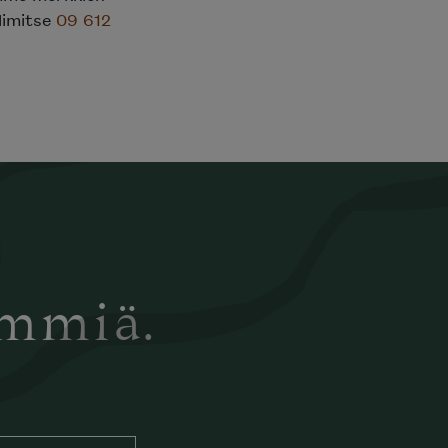
elimitse
09 612
ämmiä.