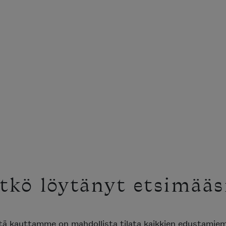
tkö löytänyt etsimääs
ttä kauttamme on mahdollista tilata kaikkien edustami