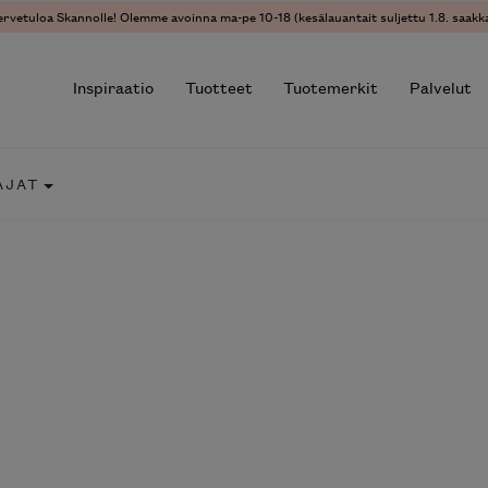
ervetuloa Skannolle! Olemme avoinna ma-pe 10-18 (kesälauantait suljettu 1.8. saakka
Inspiraatio
Tuotteet
Tuotemerkit
Palvelut
AJAT
r results.