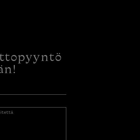
ottopyyntö
än!