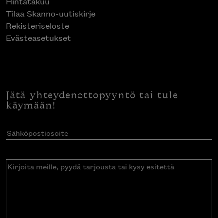
Hintatakuu
Tilaa Skanno-uutiskirje
Rekisteriseloste
Evästeasetukset
Jätä yhteydenottopyyntö tai tule
käymään!
Sähköpostiosoite
(Pakollinen)
Kirjoita
meille,
pyydä
tarjousta
tai