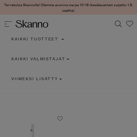
Tervetuloa Skannolle! Olemme avoinna ma-pe 10-18 (kesälauantait suljettu 1.8.
saakka).
KAIKKI TUOTTEET
Haku
KAIKKI VALMISTAJAT
Type 2 or more characters for results.
VIIMEKSI LISÄTTY