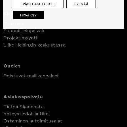
EVÄSTEASETUKSET
HYLKÄÄ
Skanno
HYVÄKSY
Tuotteet
Suunnittelupalvelu
Projektimyynti
Liike Helsingin keskustassa
Outlet
Poistuvat mallikappaleet
Asiakaspalvelu
Tietoa Skannosta
Yhteystiedot ja tiimi
Ostaminen ja toimitusajat