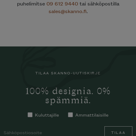
puhelimitse
09 612 9440
tai sähköpostilla
sales@skanno.fi
.
TILAA SKANNO-UUTISKIRJE
100% designia. 0%
spämmiä.
Kuluttajille
Ammattilaisille
TILAA